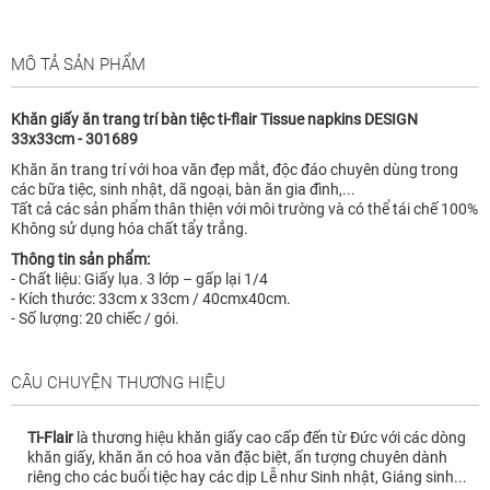
MÔ TẢ SẢN PHẨM
Khăn giấy ăn trang trí bàn tiệc ti-flair Tissue napkins DESIGN
33x33cm - 301689
Khăn ăn trang trí với hoa văn đẹp mắt, độc đáo chuyên dùng trong
các bữa tiệc, sinh nhật, dã ngoại, bàn ăn gia đình,...
Tất cả các sản phẩm thân thiện với môi trường và có thể tái chế 100%
Không sử dụng hóa chất tẩy trắng.
Thông tin sản phẩm:
- Chất liệu: Giấy lụa. 3 lớp – gấp lại 1/4
- Kích thước: 33cm x 33cm / 40cmx40cm.
- Số lượng: 20 chiếc / gói.
CÂU CHUYỆN THƯƠNG HIỆU
Ti-Flair
là thương hiệu khăn giấy cao cấp đến từ Đức với các dòng
khăn giấy, khăn ăn có hoa văn đặc biệt, ấn tượng chuyên dành
riêng cho các buổi tiệc hay các dịp Lễ như Sinh nhật, Giáng sinh...