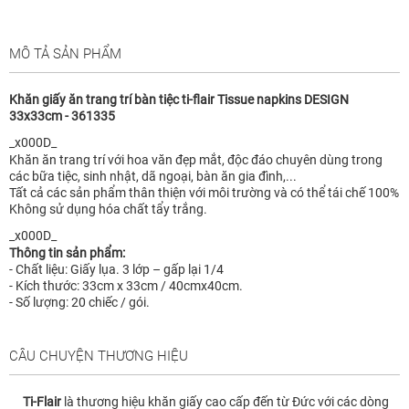
MÔ TẢ SẢN PHẨM
Khăn giấy ăn trang trí bàn tiệc ti-flair Tissue napkins DESIGN
33x33cm - 361335
_x000D_
Khăn ăn trang trí với hoa văn đẹp mắt, độc đáo chuyên dùng trong
các bữa tiệc, sinh nhật, dã ngoại, bàn ăn gia đình,...
Tất cả các sản phẩm thân thiện với môi trường và có thể tái chế 100%
Không sử dụng hóa chất tẩy trắng.
_x000D_
Thông tin sản phẩm:
- Chất liệu: Giấy lụa. 3 lớp – gấp lại 1/4
- Kích thước: 33cm x 33cm / 40cmx40cm.
- Số lượng: 20 chiếc / gói.
CÂU CHUYỆN THƯƠNG HIỆU
Ti-Flair
là thương hiệu khăn giấy cao cấp đến từ Đức với các dòng