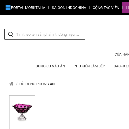
PORTAL MORIITALIA
SAIGON INDOCHINA
CỘNG TÁC VIÊN
L
CỬA HÀ
DỤNG CỤ NẤU ĂN
PHỤ KIỆN LÀM BẾP
DAO - KÉ
ĐỒ DÙNG PHÒNG ĂN