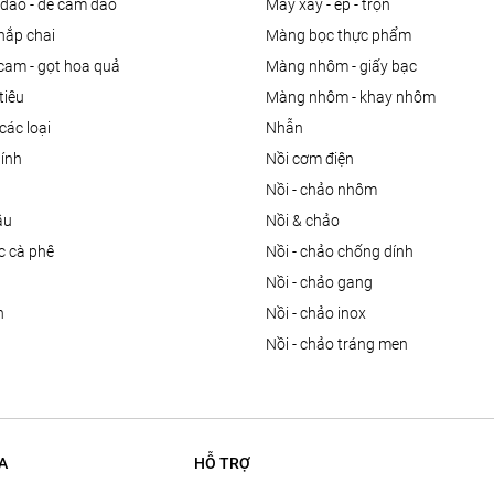
 dao - đế cắm dao
máy xay - ép - trộn
nắp chai
màng bọc thực phẩm
 cam - gọt hoa quả
màng nhôm - giấy bạc
tiêu
màng nhôm - khay nhôm
các loại
nhẫn
dính
nồi cơm điện
nồi - chảo nhôm
ầu
nồi & chảo
ọc cà phê
nồi - chảo chống dính
n
nồi - chảo gang
n
nồi - chảo inox
nồi - chảo tráng men
A
HỖ TRỢ