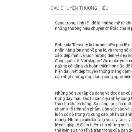
CÂU CHUYỆN THƯƠNG HIỆU
Sang trọng, tinh tế - đó là những mỹ từ kh
những thương hiệu chuyên chế tác pha lê 
Bohemia Treasury là thương hiệu pha lê ra 
nhãn hàng lớn nhỏ về pha lê, và trong số 
xảo, đẹp mắt, và luôn hướng đến vẻ đẹp ho
đồng quốc tế. Với slogan “We make your cr
ngừng cố gắng và hoàn thiện hơn nữa để l
hiện đại. Nét đẹp truyền thống mang đậm 
cập nhật những ứng dụng công nghệ hiện đ
Những bộ sưu tập đa dạng và độc đáo của
hứng đầy màu sắc từ các điệu nhảy cùng 
thú cho khách hàng. Sự sáng tạo của nhữn
chạm khổ trên sản phẩm luôn sắc sảo và tỉ
luôn có độ trong vô cùng cao, phản xạ án
mới lạ. Những chiếc bình, lọ hoa, ly tách
lê còn giúp tô điểm thêm cho những nơi s
thể hiện sự tinh tế và trân trọng của bạn đ