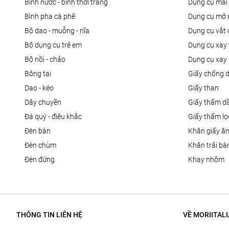
bình nước - bình thời trang
dụng cụ mài
bình pha cà phê
dụng cụ mở 
bộ dao - muỗng - nĩa
dụng cụ vắt
bộ dụng cụ trẻ em
dụng cụ xay 
bộ nồi - chảo
dụng cụ xay 
bông tai
giấy chống 
dao - kéo
giấy than
dây chuyền
giấy thấm d
đá quý - điêu khắc
giấy thấm l
đèn bàn
khăn giấy ă
đèn chùm
khăn trải bà
đèn đứng
khay nhôm
THÔNG TIN LIÊN HỆ
VỀ MORIITALI