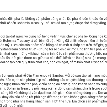
i nhắc đến pha lê. Những vật phẩm bằng chất liệu pha lê luôn khoác lên v
phải kể đến Bohemia Treasury - cái tên đã tạo dựng được chỗ đứng vững
đời tại đất nước vô cùng nổi tiếng về lĩnh vực chế tác pha lê - Cộng hoà C
đó, Bohemia Treasury là cái tên nổi bật. Hãng đã chiếm được niềm tin t
àn mỹ. Hiện các sản phẩm của hãng đã có mặt ở khắp nơi trên thế giới, 
ystal dream comes true" - Chúng tôi sẽ biến giấc mơ lung linh tựa pha lê
àm hài lòng những vị khách của mình. Các sản phẩm của thương hiệu này 
dấu ấn thời gian được lưu giữ qua các thiết kế và nhiều bộ sưu tập mang
ại để tạo nên quy trình chặt chẽ, nghiêm ngặt, đảm bảo chất lượng tối
 Bohemia phải kể đến Flamenco và Samba. Mỗi bộ sưu tập lại mang một
tên. Bên cạnh sản phẩm đẹp mắt, những câu chuyện đằng sau thương hiệ
g nghệ nhân chế tác pha lê của hãng đã đem lại cho khách hàng vô cùn
 mỉ. Bohemia Treasury nổi tiếng với hai dòng sản phẩm: pha lê trong suố
h sáng tốt và không bị vẩn đục theo thời gian. Còn những dòng pha lê m
, và khay dĩa của hãng rất phù hợp để trang trí cho không gian sống thê
ang trọng như nhà hàng, khách sạn. Hơn thế nữa, lựa chọn sản phẩm pha
ối với người nhận.