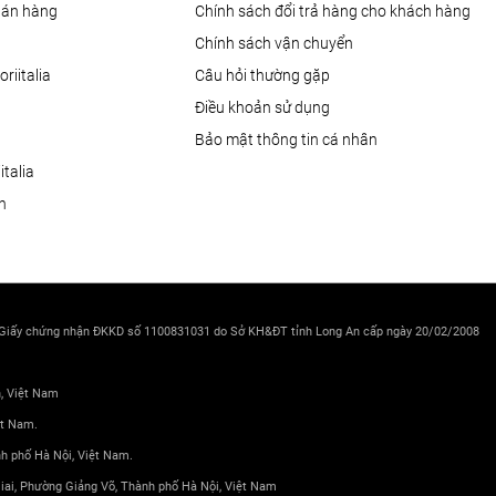
Bán hàng
Chính sách đổi trả hàng cho khách hàng
Chính sách vận chuyển
oriitalia
Câu hỏi thường gặp
Điều khoản sử dụng
Bảo mật thông tin cá nhân
talia
ện
 Giấy chứng nhận ĐKKD số 1100831031 do Sở KH&ĐT tỉnh Long An cấp ngày 20/02/2008
h, Việt Nam
ệt Nam.
nh phố Hà Nội, Việt Nam.
 Giai, Phường Giảng Võ, Thành phố Hà Nội, Việt Nam