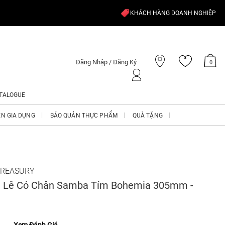
KHÁCH HÀNG DOANH NGHIỆP
Đăng Nhập / Đăng Ký
0
TALOGUE
ỆN GIA DỤNG
BẢO QUẢN THỰC PHẨM
QUÀ TẶNG
TREASURY
 Lê Có Chân Samba Tím Bohemia 305mm -