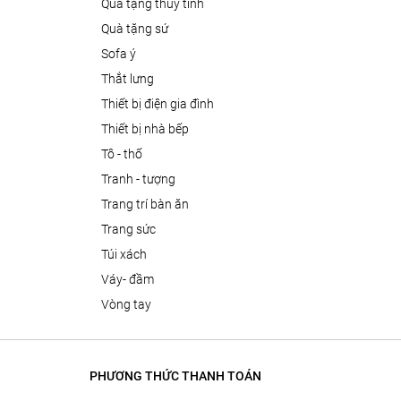
quà tặng thủy tinh
quà tặng sứ
sofa ý
thắt lưng
thiết bị điện gia đình
thiết bị nhà bếp
tô - thố
tranh - tượng
trang trí bàn ăn
trang sức
túi xách
váy- đầm
vòng tay
PHƯƠNG THỨC THANH TOÁN