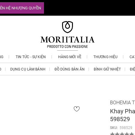
IÊN HỆ NHƯỢNG QUYỀN
NG
TIN TỨC - SỰ KIỆN
HÀNG MỚI VỀ
THƯƠNG HIỆU
CA
O
DỤNG CỤ LÀM BÁNH
ĐỒ DÙNG BÀN ĂN
BÌNH GIỮ NHIỆT
ĐI
BOHEMIA 
Khay Pha
598529
SKU:
598529