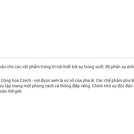
hảo cho các vật phẩm trang trí nội thất bởi sự trong suốt, độ phản xạ ánh
i Cộng hoà Czech - nơi được xem là xứ sở của pha lê. Các chế phẩm pha 
 sưu tập mang một phong cách và thông điệp riêng. Chính nhờ sự độc đáo
oàn thế giới.