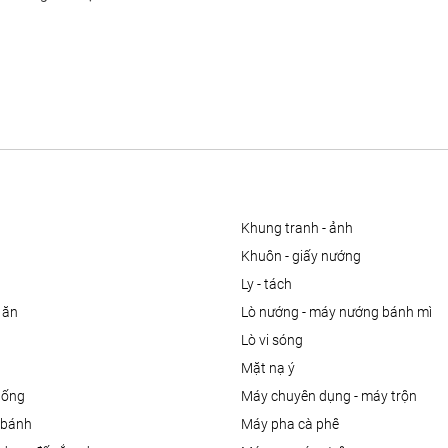
khung tranh - ảnh
khuôn - giấy nướng
ly - tách
 ăn
lò nướng - máy nướng bánh mì
lò vi sóng
mặt nạ ý
uống
máy chuyên dụng - máy trộn
m bánh
máy pha cà phê