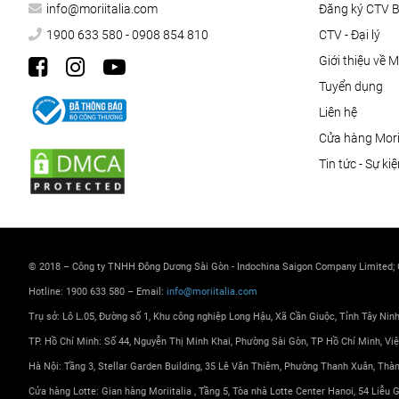
info@moriitalia.com
Đăng ký CTV 
1900 633 580 - 0908 854 810
CTV - Đại lý
Giới thiệu về M
Tuyển dụng
Liên hệ
Cửa hàng Morii
Tin tức - Sự ki
© 2018 – Công ty TNHH Đông Dương Sài Gòn - Indochina Saigon Company Limited;
Hotline: 1900 633 580 – Email:
info@moriitalia.com
Trụ sở: Lô L.05, Đường số 1, Khu công nghiệp Long Hậu, Xã Cần Giuộc, Tỉnh Tây Nin
TP. Hồ Chí Minh: Số 44, Nguyễn Thị Minh Khai, Phường Sài Gòn, TP Hồ Chí Minh, Vi
Hà Nội: Tầng 3, Stellar Garden Building, 35 Lê Văn Thiêm, Phường Thanh Xuân, Thà
Cửa hàng Lotte: Gian hàng Moriitalia , Tầng 5, Tòa nhà Lotte Center Hanoi, 54 Liễu