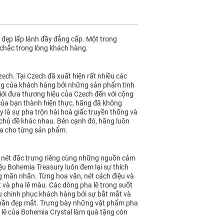
ẻ đẹp lấp lánh đầy đẳng cấp. Một trong
 chắc trong lòng khách hàng.
zech. Tại Czech đã xuất hiện rất nhiều các
ưởng của khách hàng bởi những sản phẩm tinh
giới đưa thương hiệu của Czech đến với cộng
 của bạn thành hiện thực, hãng đã không
là sự pha trộn hài hoà giấc truyền thống và
 chủ đề khác nhau. Bên cạnh đó, hãng luôn
 đa cho từng sản phẩm.
 nét đặc trưng riêng cùng những nguồn cảm
u Bohemia Treasury luôn đem lại sự thích
g mãn nhãn. Từng hoa văn, nét cách điệu và
t và pha lê màu. Các dòng pha lê trong suốt
àu chinh phục khách hàng bởi sự bắt mắt và
m phần đẹp mắt. Trưng bày những vật phẩm pha
 lê của Bohemia Crystal làm quà tặng còn