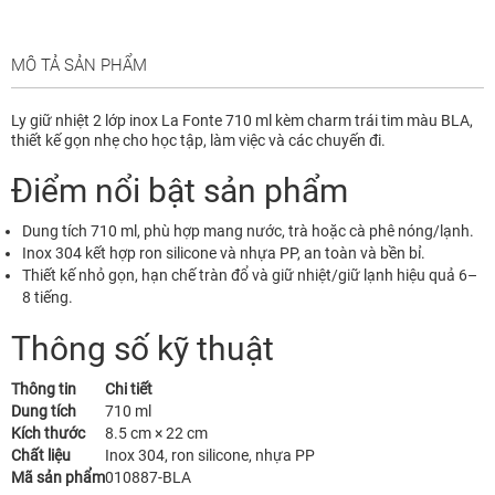
MÔ TẢ SẢN PHẨM
Ly giữ nhiệt 2 lớp inox La Fonte 710 ml kèm charm trái tim màu BLA,
thiết kế gọn nhẹ cho học tập, làm việc và các chuyến đi.
Điểm nổi bật sản phẩm
Dung tích 710 ml, phù hợp mang nước, trà hoặc cà phê nóng/lạnh.
Inox 304 kết hợp ron silicone và nhựa PP, an toàn và bền bỉ.
Thiết kế nhỏ gọn, hạn chế tràn đổ và giữ nhiệt/giữ lạnh hiệu quả 6–
8 tiếng.
Thông số kỹ thuật
Thông tin
Chi tiết
Dung tích
710 ml
Kích thước
8.5 cm × 22 cm
Chất liệu
Inox 304, ron silicone, nhựa PP
Mã sản phẩm
010887-BLA