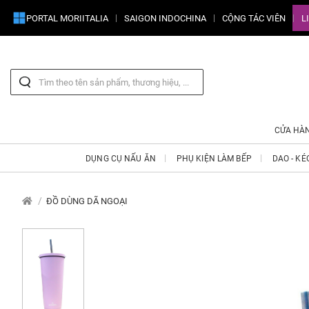
PORTAL MORIITALIA
SAIGON INDOCHINA
CỘNG TÁC VIÊN
L
CỬA HÀ
DỤNG CỤ NẤU ĂN
PHỤ KIỆN LÀM BẾP
DAO - KÉ
ĐỒ DÙNG DÃ NGOẠI