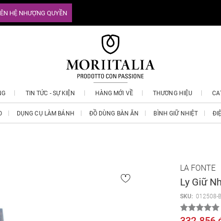
IÊN HỆ NHƯỢNG QUYỀN
NG
TIN TỨC - SỰ KIỆN
HÀNG MỚI VỀ
THƯƠNG HIỆU
CA
O
DỤNG CỤ LÀM BÁNH
ĐỒ DÙNG BÀN ĂN
BÌNH GIỮ NHIỆT
ĐI
LA FONTE
Ly Giữ N
SKU:
012508-
332.856 