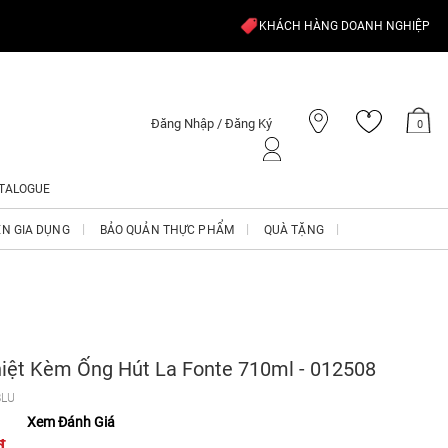
KHÁCH HÀNG DOANH NGHIỆP
Đăng Nhập / Đăng Ký
0
TALOGUE
ỆN GIA DỤNG
BẢO QUẢN THỰC PHẨM
QUÀ TẶNG
hiệt Kèm Ống Hút La Fonte 710ml - 012508
BLU
Xem Đánh Giá
₫