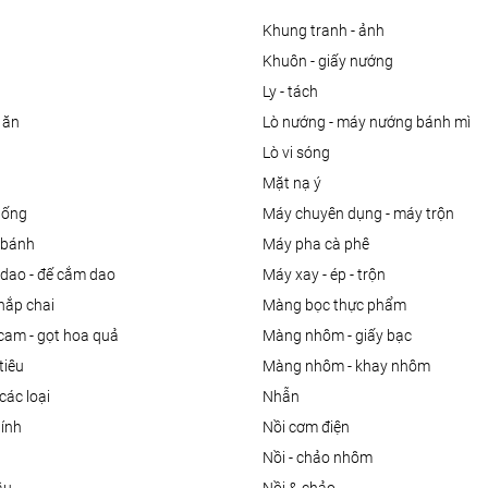
khung tranh - ảnh
khuôn - giấy nướng
ly - tách
 ăn
lò nướng - máy nướng bánh mì
lò vi sóng
mặt nạ ý
uống
máy chuyên dụng - máy trộn
m bánh
máy pha cà phê
 dao - đế cắm dao
máy xay - ép - trộn
nắp chai
màng bọc thực phẩm
 cam - gọt hoa quả
màng nhôm - giấy bạc
tiêu
màng nhôm - khay nhôm
các loại
nhẫn
dính
nồi cơm điện
nồi - chảo nhôm