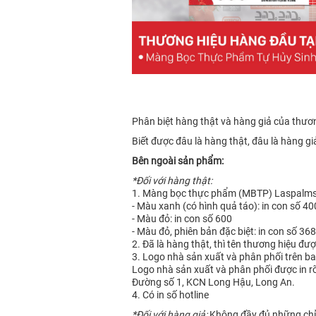
Phân biệt hàng thật và hàng giả của thươ
Biết được đâu là hàng thật, đâu là hàng 
Bên ngoài sản phẩm:
*Đối với hàng thật:
1. Màng bọc thực phẩm (MBTP) Laspalms c
- Màu xanh (có hình quả táo): in con số 40
- Màu đỏ: in con số 600
- Màu đỏ, phiên bản đặc biệt: in con số 368
2. Đã là hàng thật, thì tên thương hiệu đư
3. Logo nhà sản xuất và phân phối trên ba
Logo nhà sản xuất và phân phối được in r
Đường số 1, KCN Long Hậu, Long An.
4. Có in số hotline
*Đối với hàng giả:
Không đầy đủ những chỉ t