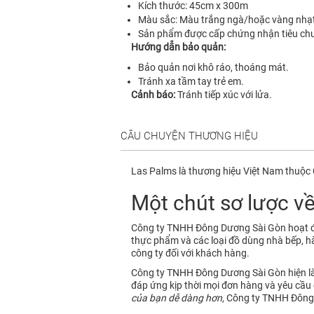
Kích thước: 45cm x 300m
Màu sắc: Màu trắng ngà/hoặc vàng nhạ
Sản phẩm được cấp chứng nhận tiêu chu
Hướng dẫn bảo quản:
Bảo quản nơi khô ráo, thoáng mát.
Tránh xa tầm tay trẻ em.
Cảnh báo:
Tránh tiếp xúc với lửa.
CÂU CHUYỆN THƯƠNG HIỆU
Las Palms là thương hiệu Việt Nam thuộ
Một chút sơ lược về
Công ty TNHH Đông Dương Sài Gòn hoạt đ
thực phẩm và các loại đồ dùng nhà bếp, 
công ty đối với khách hàng.
Công ty TNHH Đông Dương Sài Gòn hiện là đ
đáp ứng kịp thời mọi đơn hàng và yêu cầ
của bạn dễ dàng hơn
, Công ty TNHH Đông 