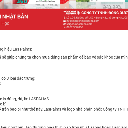
ng hiệu Las Palms:
giả sẽ giúp chúng ta chọn mua đúng sản phẩm để bảo vệ sức khỏe của mình
ó 3 loại đặc trưng:
0
ợc in đúng, đủ, là: LASPALMS.
o bì
õ trên bao bì như thế này.LasPalms và logo nhà phân phối: Công ty TNHH
iêu như trên. Tên thương hiệu thì bị xáo trộn như Laspas hoặc Lasplam, 