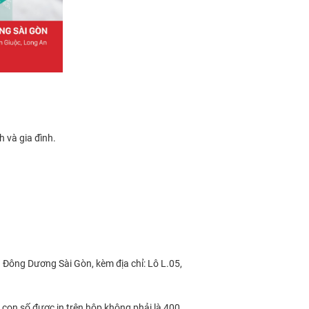
 và gia đình.
 Đông Dương Sài Gòn, kèm địa chỉ: Lô L.05,
con số được in trên hộp không phải là 400,