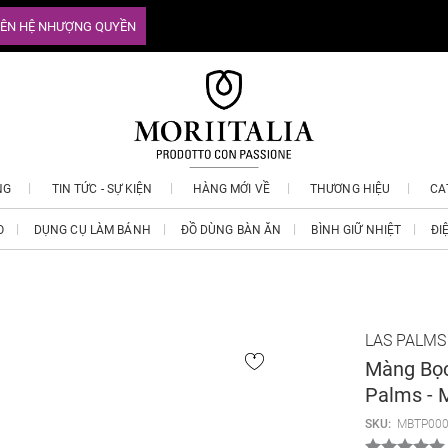
IÊN HỆ NHƯỢNG QUYỀN
NG
TIN TỨC - SỰ KIỆN
HÀNG MỚI VỀ
THƯƠNG HIỆU
CA
O
DỤNG CỤ LÀM BÁNH
ĐỒ DÙNG BÀN ĂN
BÌNH GIỮ NHIỆT
ĐI
LAS PALMS
Màng Bọc
Palms -
SKU:
MBTP000