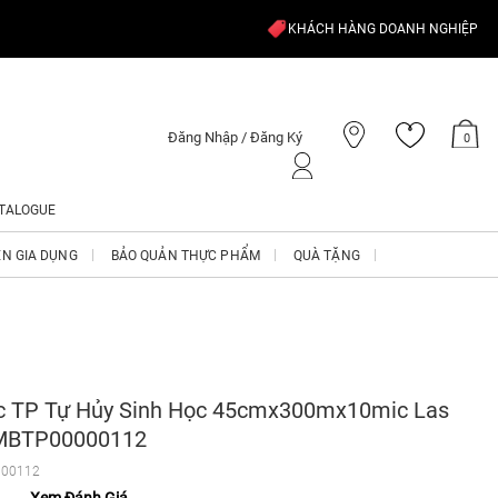
KHÁCH HÀNG DOANH NGHIỆP
Đăng Nhập / Đăng Ký
0
TALOGUE
ỆN GIA DỤNG
BẢO QUẢN THỰC PHẨM
QUÀ TẶNG
 TP Tự Hủy Sinh Học 45cmx300mx10mic Las
 MBTP00000112
00112