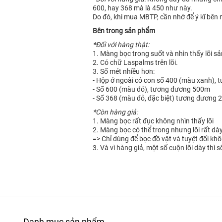
600, hay 368 mà là 450 như này.
Do đó, khi mua MBTP, cần nhớ để ý kĩ bên
Bên trong sản phẩm
*Đối với hàng thật:
1. Màng bọc trong suốt và nhìn thấy lõi s
2. Có chữ Laspalms trên lõi.
3. Số mét nhiều hơn:
- Hộp ở ngoài có con số 400 (màu xanh),
- Số 600 (màu đỏ), tương đương 500m
- Số 368 (màu đỏ, đặc biệt) tương đương 
*Còn hàng giả:
1. Màng bọc rất đục không nhìn thấy lõi
2. Màng bọc có thể trong nhưng lõi rất dà
=> Chỉ dùng để bọc đồ vật và tuyệt đối kh
3. Và vì hàng giả, một số cuộn lõi dày thì s
Danh mục sản phẩm