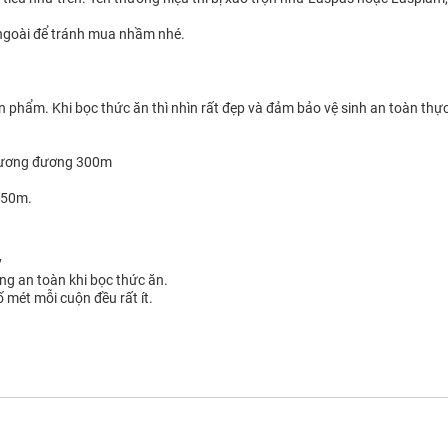
 ngoài để tránh mua nhầm nhé.
ản phẩm. Khi bọc thức ăn thì nhìn rất đẹp và đảm bảo vệ sinh an toàn th
 tương đương 300m
250m.
y
ông an toàn khi bọc thức ăn.
ố mét mỗi cuộn đều rất ít.