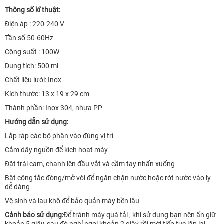
Thông số kĩ thuật:
Điện áp : 220-240 V
Tần số 50-60Hz
Công suất : 100W
Dung tích: 500 ml
Chất liệu lưới: Inox
Kích thước: 13 x 19 x 29 cm
Thành phần: Inox 304, nhựa PP
Hướng dẫn sử dụng:
Lắp ráp các bộ phận vào đúng vị trí
Cắm dây nguồn để kích hoạt máy
Đặt trái cam, chanh lên đầu vắt và cầm tay nhấn xuống
Bật công tắc đóng/mở vòi để ngăn chặn nước hoặc rót nước vào ly
dễ dàng
Vệ sinh và lau khô để bảo quản máy bền lâu
Cảnh báo sử dụng:
Để tránh máy quá tải , khi sử dụng bạn nên ấn giữ
khoản 5 giây, sau đó nghỉ ngơi khoản 2 giây rồi mới tiếp tục lặp lại