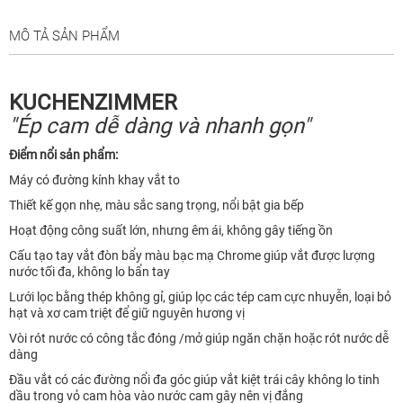
MÔ TẢ SẢN PHẨM
KUCHENZIMMER
"Ép cam dễ dàng và nhanh gọn"
Điểm nổi sản phẩm:
Máy có đường kính khay vắt to
Thiết kế gọn nhẹ, màu sắc sang trọng, nổi bật gia bếp
Hoạt động công suất lớn, nhưng êm ái, không gây tiếng ồn
Cấu tạo tay vắt đòn bẩy màu bạc mạ Chrome giúp vắt được lượng
nước tối đa, không lo bẩn tay
Lưới lọc bằng thép không gỉ, giúp lọc các tép cam cực nhuyễn, loại bỏ
hạt và xơ cam triệt để giữ nguyên hương vị
Vòi rót nước có công tắc đóng /mở giúp ngăn chặn hoặc rót nước dễ
dàng
Đầu vắt có các đường nổi đa góc giúp vắt kiệt trái cây không lo tinh
dầu trong vỏ cam hòa vào nước cam gây nên vị đắng