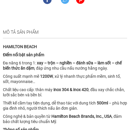
MÔ TẢ SẢN PHẨM
HAMILTON BEACH
Điểm nổi bật sản phẩm
Đa năng 6 trong 1:
xay – trộn – nghiền – đánh sữa – làm sốt – chế
biến thức ăn dặm
, đáp ứng nhu cầu nấu nướng hằng ngày.
Công suất mạnh mẽ
1200W
, xử lý nhanh thực phẩm mềm, sinh tố,
sốt, mayonnaise…
Chất liệu cao cấp: thân máy
inox 304 & inox 420
, đầu xay chắc chắn,
lưỡi sắc bén và bền bỉ.
Thiết kế cầm tay tiện dụng, dễ thao tác với dung tích
500ml
– phù hợp
gia đình nhỏ, người thích nấu ăn đơn giản.
Công nghệ & bản quyền từ
Hamilton Beach Brands, Inc., USA
, đảm
bảo chất lượng tiêu chuẩn Mỹ.
Thông số sản phẩm