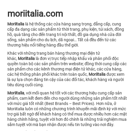
moriitalia.com
Moriitalia
là hệ thống các cửa hàng sang trọng, đẳng cấp, cung
cấp đa dạng các sản phẩm từ thời trang, phụ kiện, túi xách, đồng
hồ, quà tăng cho đến trang trí nội thất, đồ gia dụng nhà cửa đời
sống, sản phẩm cho du lịch, dã ngoại… Tất cả đều đến từ các
thương hiệu nổi tiếng hàng đầu thế giới.
Khác với những trang bán hàng thương mại điện tử
khác,
Moriitalia
là đơn vị trực tiếp nhập khẩu và phân phối độc
quyền toàn bộ các sản phẩm trên website; đồng thời cung cấp các
sản phẩm cho các kênh thương mại điện tử khác, các cửa hàng,
các hệ thống phân phối khác trên toàn quốc,
Moriitalia
được xem
là sự lựa chọn đáng tin cậy của các đối tác, khách hàng và người
tiêu dùng cuối cùng.
Moriitalia
, với mối quan hệ tốt với các thương hiệu cung cấp sản
phẩm, cam kết đem đến cho người dùng những sản phẩm tốt nhất
với mức giá tốt nhất (Best Brands – Best Prices). Hơn nữa, ở
Moriitalia luôn có những chương trình khuyến mãi định kỳ với mức
trợ giá bất ngờ để khách hàng có thể mua được nhiều hơn các mặt
hàng chính hãng, tuyệt vời hơn đó chính là những trải nghiệm mua
sắm tuyệt vời mà bạn nhận được nếu tin tưởng vào nơi đây.