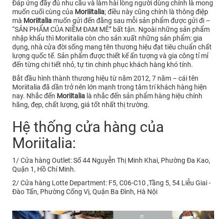
Đáp ứng đầy đủ nhu cầu và làm hài lòng người dùng chính là mong
muốn cuối cùng của
Moriiitalia
; điều này cũng chính là thông điệp
mà
Moriitalia
muốn gửi đến đằng sau mỗi sản phẩm được gửi đi –
“SẢN PHẨM CỦA NIỀM ĐAM MÊ” bất tận. Ngoài những sản phẩm
nhập khẩu thì Moriitalia còn cho sản xuất những sản phẩm: gia
dụng, nhà cửa đời sống mang tên thương hiệu đạt tiêu chuẩn chất
lượng quốc tế. Sản phẩm được thiết kế ấn tượng và gia công tỉ mỉ
đến từng chi tiết nhỏ, tự tin chinh phục khách hàng khó tính.
Bắt đầu hình thành thương hiệu từ năm 2012, 7 năm – cái tên
Moriitalia đã dần trở nên lớn mạnh trong tâm trí khách hàng hiện
nay. Nhắc đến
Moriitalia
là nhắc đến sản phẩm hàng hiệu chính
hãng, đẹp, chất lượng, giá tốt nhất thị trường.
Hệ thống cửa hàng của
Moriitalia:
1/ Cửa hàng Outlet: Số 44 Nguyễn Thị Minh Khai, Phường Đa Kao,
Quận 1, Hồ Chí Minh.
2/ Cửa hàng Lotte Department: F5, C06-C10 ,Tầng 5, 54 Liễu Giai -
Đào Tấn, Phường Cống Vị, Quận Ba Đình, Hà Nội