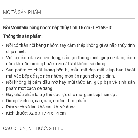
MÔ TẢ SẢN PHẨM
Nồi Moriitalia bằng nhôm nắp thủy tinh 16 cm - LF16S - IC
Thông tin sản phẩm:
Nồi có thân nồi bằng nhôm, tay cầm thép không gỉ và nắp thủy tinh
chịu nhiệt.
Với tay cầm dài và tiện dụng, cấu tạo thông minh giúp dễ dàng cầm
nắm khi nấu nướng hoặc treo cất khi không sử dụng.
Sản phẩm có chất lượng bền bỉ, mẫu mã đẹp mắt giúp bạn thoải
mái vào bếp để tạo nên những món ăn ngon cho gia đình.
Nồi không bị bám dầu mỡ hay mùi thức ăn, giúp bạn vệ sinh sản
phẩm một cách dễ dàng.
Đây chắc chắn là trợ thủ đắc lực cho mọi gian bếp hiện đại.
Dùng để chiên, xào, nấu, nướng thực phẩm.
Rửa sạch và lau khô sau khi sử dụng.
Kích thước: 32.8 x 17.4 x 14 cm
CÂU CHUYỆN THƯƠNG HIỆU