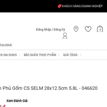
KHÁCH HÀNG DOANH NGHIỆP
Đăng Nhập / Đăng Ký
0
TALOGUE
ỆN GIA DỤNG
BẢO QUẢN THỰC PHẨM
QUÀ TẶNG
 Phủ Gốm CS SELM 28x12.5cm 5.8L - 046620
Xem Đánh Giá
2 ₫