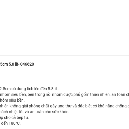
cm 5,8 lít- 046620
m có dung tích lên đến 5.8 lít.
nhôm siêu bền, bên trong nồi nhôm được phủ gốm thiên nhiên, an toàn c
nhôm siêu bền.
hiên không giải phóng chất gây ung thư và đặc biệt có khả năng chống 
cách nhiệt tốt và an toàn cho sức khỏe.
ợp cho cả bếp từ.
n đến 180°C.