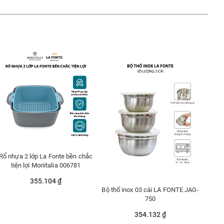
Rổ nhựa 2 lớp La Fonte bền chắc
tiện lợi Moriitalia 006781
355.104 ₫
Bộ thố inox 03 cái LA FONTE JAG-
750
354.132 ₫