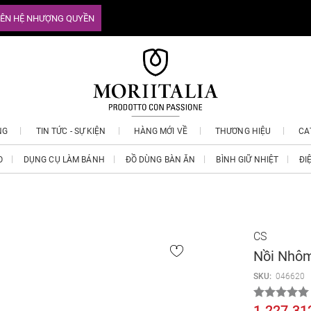
IÊN HỆ NHƯỢNG QUYỀN
NG
TIN TỨC - SỰ KIỆN
HÀNG MỚI VỀ
THƯƠNG HIỆU
CA
O
DỤNG CỤ LÀM BÁNH
ĐỒ DÙNG BÀN ĂN
BÌNH GIỮ NHIỆT
ĐI
CS
Nồi Nhôm
SKU:
046620
1.227.31