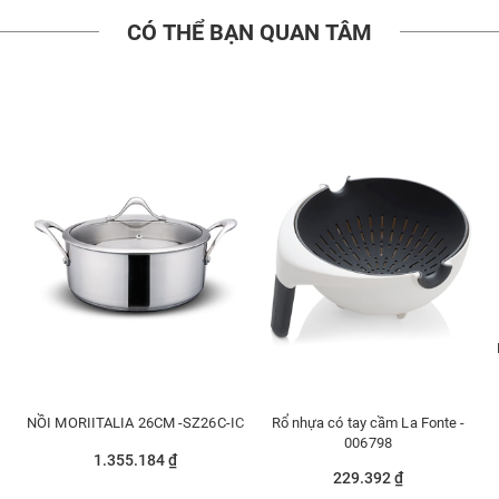
CÓ THỂ BẠN QUAN TÂM
NỒI MORIITALIA 26CM -SZ26C-IC
Rổ nhựa có tay cầm La Fonte -
006798
1.355.184 ₫
229.392 ₫