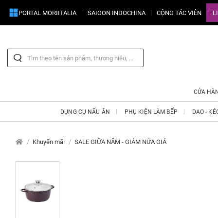
PORTAL MORIITALIA
SAIGON INDOCHINA
CỘNG TÁC VIÊN
L
CỬA HÀ
DỤNG CỤ NẤU ĂN
PHỤ KIỆN LÀM BẾP
DAO - KÉ
Khuyến mãi
SALE GIỮA NĂM - GIẢM NỬA GIÁ