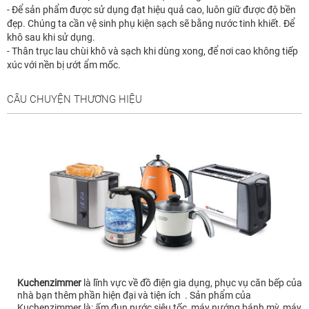
- Để sản phẩm được sử dụng đạt hiệu quả cao, luôn giữ được độ bền
đẹp. Chúng ta cần vệ sinh phụ kiện sạch sẽ bằng nước tinh khiết. Để
khô sau khi sử dụng.
- Thân trục lau chùi khô và sạch khi dùng xong, để nơi cao không tiếp
xúc với nền bị ướt ẩm mốc.
CÂU CHUYỆN THƯƠNG HIỆU
Kuchenzimmer
là lĩnh vực về đồ điện gia dụng, phục vụ căn bếp của
nhà bạn thêm phần hiện đại và tiện ích . Sản phẩm của
Kuchenzimmer là: ấm đun nước siêu tốc, máy nướng bánh mỳ, máy