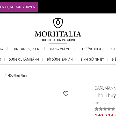
IÊN HỆ NHƯỢNG QUYỀN
NG
TIN TỨC - SỰ KIỆN
HÀNG MỚI VỀ
THƯƠNG HIỆU
CA
O
DỤNG CỤ LÀM BÁNH
ĐỒ DÙNG BÀN ĂN
BÌNH GIỮ NHIỆT
ĐI
ẩm
Hộp thuỷ tinh
CARLMAN
Thố Thuỷ
SKU:
LRD3
140.724 