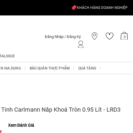
KHÁCH HÀNG DOANH NGHIỆP
Đăng Nhập / Đăng Ký
0
TALOGUE
ỆN GIA DỤNG
BẢO QUẢN THỰC PHẨM
QUÀ TẶNG
N
 Tinh Carlmann Nắp Khoá Tròn 0.95 Lít - LRD3
Xem Đánh Giá
₫