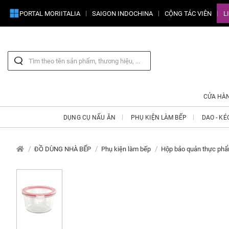
PORTAL MORIITALIA
SAIGON INDOCHINA
CỘNG TÁC VIÊN
L
CỬA HÀ
DỤNG CỤ NẤU ĂN
PHỤ KIỆN LÀM BẾP
DAO - KÉ
ĐỒ DÙNG NHÀ BẾP
Phụ kiện làm bếp
Hộp bảo quản thực ph