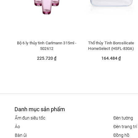
Bộ 6 ly thủy tinh Carlmann 315ml -
Thố thủy Tinh Borosilicate
502612
HomeSelect (HSFL-830A)
225.720 ₫
164.484 ₫
Danh mục sản phẩm
ấm đun siêu tốc
đèn tường
áo
đèn trang trí
bàn ủi
đồng hồ