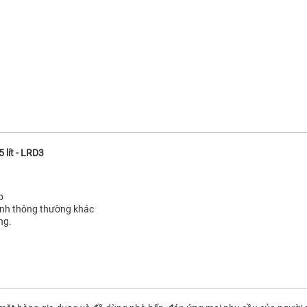
 lít - LRD3
p
tinh thông thường khác
ng.