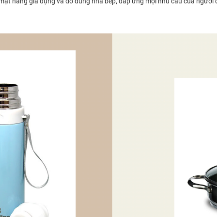
c mặt hàng gia dụng và đồ dùng nhà bếp, đáp ứng mọi nhu cầu của người 