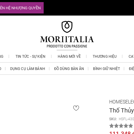
IÊN HỆ NHƯỢNG QUYỀN
NG
TIN TỨC - SỰ KIỆN
HÀNG MỚI VỀ
THƯƠNG HIỆU
CA
O
DỤNG CỤ LÀM BÁNH
ĐỒ DÙNG BÀN ĂN
BÌNH GIỮ NHIỆT
ĐI
HOMESELE
Thố Thủy
SKU:
HSFL-43
111.348 