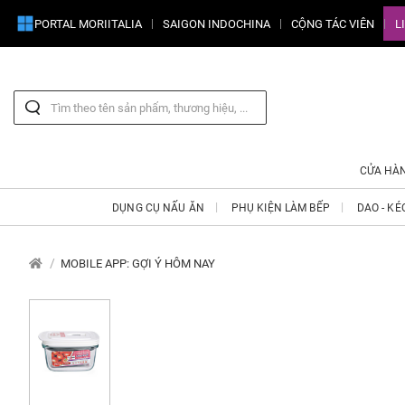
PORTAL MORIITALIA
SAIGON INDOCHINA
CỘNG TÁC VIÊN
L
CỬA HÀ
DỤNG CỤ NẤU ĂN
PHỤ KIỆN LÀM BẾP
DAO - KÉ
MOBILE APP: GỢI Ý HÔM NAY