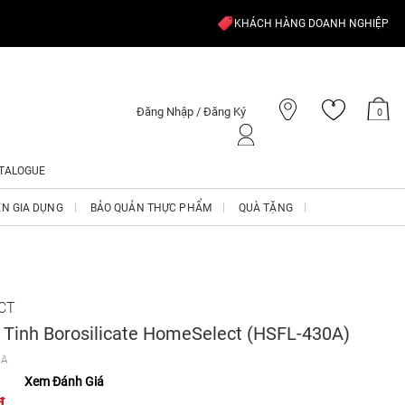
KHÁCH HÀNG DOANH NGHIỆP
Đăng Nhập / Đăng Ký
0
TALOGUE
ỆN GIA DỤNG
BẢO QUẢN THỰC PHẨM
QUÀ TẶNG
CT
 Tinh Borosilicate HomeSelect (HSFL-430A)
0A
Xem Đánh Giá
₫