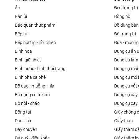
áo
đèn trang trí
bàn ủi
đồng hồ
bảo quản thực phẩm
đồ dùng bàn
bếp từ
đồ trang trí
bếp nướng - nồi chiên
đũa - muỗng
bình hoa
dụng cụ ăn 
bình giữ nhiệt
dụng cụ là
bình nước - bình thời trang
dụng cụ mài
bình pha cà phê
dụng cụ mở 
bộ dao - muỗng - nĩa
dụng cụ vắt
bộ dụng cụ trẻ em
dụng cụ xay 
bộ nồi - chảo
dụng cụ xay 
bông tai
giấy chống 
dao - kéo
giấy than
dây chuyền
giấy thấm d
đá quý - điêu khắc
giấy thấm l