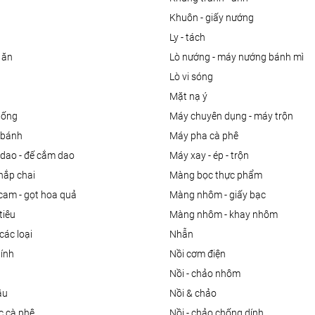
khuôn - giấy nướng
ly - tách
 ăn
lò nướng - máy nướng bánh mì
lò vi sóng
mặt nạ ý
uống
máy chuyên dụng - máy trộn
m bánh
máy pha cà phê
 dao - đế cắm dao
máy xay - ép - trộn
nắp chai
màng bọc thực phẩm
 cam - gọt hoa quả
màng nhôm - giấy bạc
tiêu
màng nhôm - khay nhôm
các loại
nhẫn
dính
nồi cơm điện
nồi - chảo nhôm
ầu
nồi & chảo
ọc cà phê
nồi - chảo chống dính