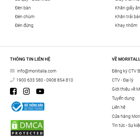
đèn bàn
khăn giấy ă
đèn chùm
khăn trải bà
đèn đứng
khay nhôm
THÔNG TIN LIÊN HỆ
VỀ MORIITALI
info@moriitalia.com
Đăng ký CTV 
1900 633 580 - 0908 854 810
CTV - Đại lý
Giới thiệu về M
Tuyển dụng
Liên hệ
Cửa hàng Morii
Tin tức - Sự ki