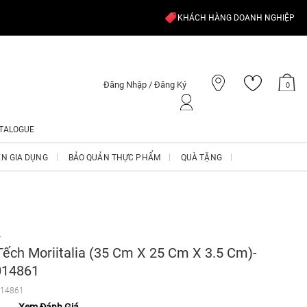
KHÁCH HÀNG DOANH NGHIỆP
Đăng Nhập / Đăng Ký
0
TALOGUE
ỆN GIA DỤNG
BẢO QUẢN THỰC PHẨM
QUÀ TẶNG
A
Tếch Moriitalia (35 Cm X 25 Cm X 3.5 Cm)-
14861
14861