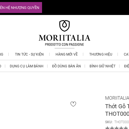
IÊN HỆ NHƯỢNG QUYỀN
NG
TIN TỨC - SỰ KIỆN
HÀNG MỚI VỀ
THƯƠNG HIỆU
CA
O
DỤNG CỤ LÀM BÁNH
ĐỒ DÙNG BÀN ĂN
BÌNH GIỮ NHIỆT
ĐI
MORIITALI
Thớt Gỗ 
THOT000
SKU:
THOT000