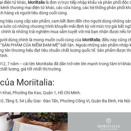
i điện tử khác,
Moriitalia
là đơn vị trực tiếp nhập khẩu và phân phối độc
kênh thương mại điện tử khác, các cửa hàng, các hệ thống phân phối kh
ách hàng và người tiêu dùng cuối cùng.
hương hiệu cung cấp sản phẩm, cam kết đem đến cho người dùng những sản
lia luôn có những chương trình khuyến mãi định kỳ với mức trợ giá bất 
ó chính là những trải nghiệm mua sắm tuyệt vời mà bạn nhận được nếu tin
người dùng chính là mong muốn cuối cùng của
Moriiitalia
; điều này cũng c
– “SẢN PHẨM CỦA NIỀM ĐAM MÊ” bất tận. Ngoài những sản phẩm nhập khẩ
 tên thương hiệu đạt tiêu chuẩn chất lượng quốc tế. Sản phẩm được thiế
tính.
2, 7 năm – cái tên Moriitalia đã dần trở nên lớn mạnh trong tâm trí kh
hất lượng, giá tốt nhất thị trường.
ủa Moriitalia:
h Khai, Phường Đa Kao, Quận 1, Hồ Chí Minh.
 ,Tầng 5, 54 Liễu Giai - Đào Tấn, Phường Cống Vị, Quận Ba Đình, Hà Nội