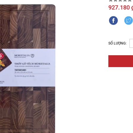
927.180 
SỐ LƯỢNG: