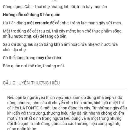
Công dụng: Cắt – thái nhẹ nhàng, lót nồi, trình bày món ăn
Hướng dẫn sử dụng & bảo quản
Ưu tiên dùng
mặt ceramic
để cắt nhẹ, tránh lực mạnh gây sứt men.
Mặt tre dùng để cắt rau củ, trái cây mềm; hạn chế thực phẩm sống
nhiều nước (thịt, cá) để tăng độ bền.
Sau khi dùng, lau sạch bằng khăn ẩm hoặc rửa nhẹ với nước rửa
chén dịu nhẹ.
Có thể dùng trong
máy rửa chén
.
Bảo quản nơi khô ráo, thoáng mát.
CÂU CHUYỆN THƯƠNG HIỆU
Nếu bạn là người yêu thích việc mua sắm đồ dùng nhà bếp và đồ
dùng phục vụ nhu cầu di chuyển như bình nước, bình giữ nhiệt thì
cái tên LA FONTE là một lựa chọn đáng tin cậy. Từ những ngày đầu
khi đến với thị trường, thương hiệu này đã rất nhanh chóng chiếm
một vị trí nhất định trong người tiêu dùng và là một trong những
đối thủ cạnh tranh đáng gờm của các thương hiệu cùng ngành,
cùng phân khúc.