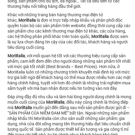
sống, sản phẩm cho du lịch, dã ngoại… Tất cả đều đến từ các
thương hiệu nổi tiếng hàng đầu thế giới.
Khác với những trang bán hàng thương mại điện tử
khác,
Moriitalia
là đơn vị trực tiếp nhập khẩu và phân phối độc
quyền toàn bộ các sản phẩm trên website; đồng thời cung cấp các
sản phẩm cho các kênh thương mại điện tử khác, các cửa hàng,
các hệ thống phân phối khác trên toàn quốc,
Moriitalia
được xem
là sự lựa chọn đáng tin cậy của các đối tác, khách hàng và người
tiêu dùng cuối cùng.
Moriitalia
, với mối quan hệ tốt với các thương hiệu cung cấp sản
phẩm, cam kết đem đến cho người dùng những sản phẩm tốt nhất
với mức giá tốt nhất (Best Brands – Best Prices). Hơn nữa, ở
Moriitalia luôn có những chương trình khuyến mãi định kỳ với mức
trợ giá bất ngờ để khách hàng có thể mua được nhiều hơn các mặt
hàng chính hãng, tuyệt vời hơn đó chính là những trải nghiệm mua
sắm tuyệt vời mà bạn nhận được nếu tin tưởng vào nơi đây.
Đáp ứng đầy đủ nhu cầu và làm hài lòng người dùng chính là mong
muốn cuối cùng của
Moriiitalia
; điều này cũng chính là thông điệp
mà
Moriitalia
muốn gửi đến đằng sau mỗi sản phẩm được gửi đi –
“SẢN PHẨM CỦA NIỀM ĐAM MÊ” bất tận. Ngoài những sản phẩm
nhập khẩu thì Moriitalia còn cho sản xuất những sản phẩm: gia
dụng, nhà cửa đời sống mang tên thương hiệu đạt tiêu chuẩn chất
lượng quốc tế. Sản phẩm được thiết kế ấn tượng và gia công tỉ mỉ
đến từng chi tiết nhỏ, tự tin chinh phục khách hàng khó tính.