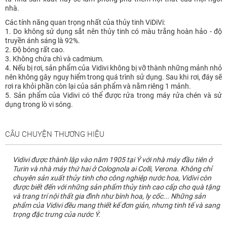
nhà.
Các tính năng quan trọng nhất của thủy tinh ViDiVi:
1. Do không sử dụng sắt nên thủy tinh có màu trắng hoàn hảo - độ
truyền ánh sáng là 92%.
2. Độ bóng rất cao.
3. Không chứa chì và cadmium.
4. Nếu bị rơi, sản phẩm của Vidivi không bị vỡ thành những mảnh nhỏ
nên không gây nguy hiểm trong quá trình sử dụng. Sau khi rơi, đáy sẽ
rơi ra khỏi phần còn lại của sản phẩm và nằm riêng 1 mảnh.
5. Sản phẩm của Vidivi có thể được rửa trong máy rửa chén và sử
dụng trong lò vi sóng.
CÂU CHUYỆN THƯƠNG HIỆU
Vidivi được thành lập vào năm 1905 tại Ý với nhà máy đầu tiên ở
Turin và nhà máy thứ hai ở Colognola ai Colli, Verona. Không chỉ
chuyên sản xuất thủy tinh cho công nghiệp nước hoa, Vidivi còn
được biết đến với những sản phẩm thủy tinh cao cấp cho quà tặng
và trang trí nội thất gia đình như bình hoa, ly cốc... Những sản
phẩm của Vidivi đều mang thiết kế đơn giản, nhưng tinh tế và sang
trọng đặc trưng của nước Ý.