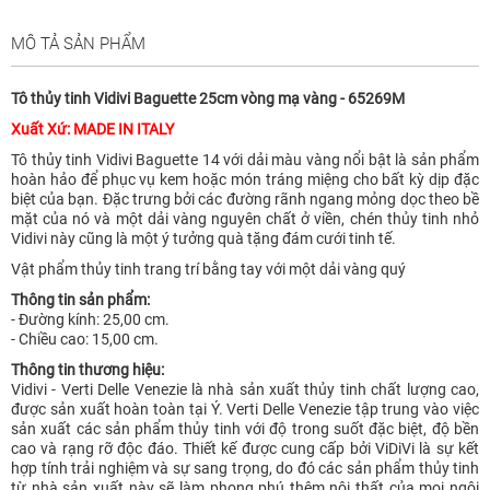
MÔ TẢ SẢN PHẨM
Tô thủy tinh Vidivi Baguette 25cm vòng mạ vàng - 65269M
Xuất Xứ: MADE IN ITALY
Tô thủy tinh Vidivi Baguette 14 với dải màu vàng nổi bật là sản phẩm
hoàn hảo để phục vụ kem hoặc món tráng miệng cho bất kỳ dịp đặc
biệt của bạn. Đặc trưng bởi các đường rãnh ngang mỏng dọc theo bề
mặt của nó và một dải vàng nguyên chất ở viền, chén thủy tinh nhỏ
Vidivi này cũng là một ý tưởng quà tặng đám cưới tinh tế.
Vật phẩm thủy tinh trang trí bằng tay với một dải vàng quý
Thông tin sản phẩm:
- Đường kính: 25,00 cm.
- Chiều cao: 15,00 cm.
Thông tin thương hiệu:
Vidivi - Verti Delle Venezie là nhà sản xuất thủy tinh chất lượng cao,
được sản xuất hoàn toàn tại Ý. Verti Delle Venezie tập trung vào việc
sản xuất các sản phẩm thủy tinh với độ trong suốt đặc biệt, độ bền
cao và rạng rỡ độc đáo. Thiết kế được cung cấp bởi ViDiVi là sự kết
hợp tính trải nghiệm và sự sang trọng, do đó các sản phẩm thủy tinh
từ nhà sản xuất này sẽ làm phong phú thêm nội thất của mọi ngôi