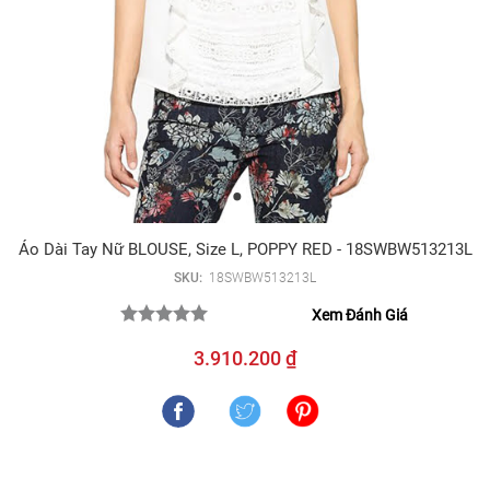
Áo Dài Tay Nữ BLOUSE, Size L, POPPY RED - 18SWBW513213L
SKU:
18SWBW513213L
Xem Đánh Giá
3.910.200 ₫