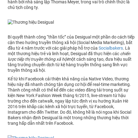
hành bởi nhà sáng lập Thomas Meyer, trong vai trò chính thức là
chủ tịch công ty.
Bí quyết thành công “thần tốc” của Desigual một phần do cách tiếp
cận theo hướng truyền thông xã hội (Social Media Marketing), bắt
đầu từ 4 năm trước với các giải pháp hỗ trợ của
Socialbakers
. Là
một thương hiệu trẻ và linh hoạt, Desigual đã thực hiện các
chiến
lược tiếp thị truyền thông xã hội
một cách sáng tạo, đưa hiệu suất
tăng trưởng chuyển dịch từ kệ hàng truyền thống sang lĩnh vực
truyền thông xã hội.
Kể từ khi Facebook cải thiện khả năng của Native Video, thương
hiệu này đã nhanh chóng tận dụng cơ hội để real-time marketing.
Thành công nhất có thể kể đến các video đăng tải trong suốt sự
kiện New York Fashion Week tháng 9/2015, live-stream từ hậu
trường cho đến catwalk, ngay lập tức định vị xu hướng Xuân Hè
2016 trên khắp các kênh xã hội trực tuyến, từ Facebook,
Instagram cho đến Twitter. Do đó, không hề là nói ngoa khi Social
Bakers nhận định Desigual là một trong những thương hiệu thời
trang hấp dẫn nhất trên Facebook.