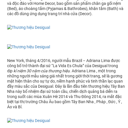
và độc đáo với Home Decor, bao gồm sản phẩm chăn ga gối nệm
(Bed), áo choàng tắm (Pyjamas & Bathrobes), khăn tắm (Bath) và
các đồ dùng ứng dụng trang trí nhà cửa (Decor).
New York, tháng 4/2016, người mẫu Brazil – Adriana Lima được
công bố trở thành đại sứ “La Vida Es Chula” của Desigual trong
dịp
kỉ niệm 30 năm của thương hiệu
. Adriana Lima , một trong
những người mẫu sáng giá nhất trong giới thời trang, sẽ là gương
mặt hiện thân cho sự tự do, niềm hạnh phúc và tinh thần lạc quan
đầy màu sắc của Desigual. Đây là lần đầu tiên thương hiệu Tây Ban
Nha này bổ nhiệm đại sứ toàn cầu, chiến dịch quảng bá diễn ra
trong suốt các mùa Xuân Hè 2014 và Thu Đông 2014, ra mắt đặc
biệt tại thị trường Châu Âu bao gồm Tây Ban Nha , Pháp , Đức , Ý ,
Áo và Bỉ.