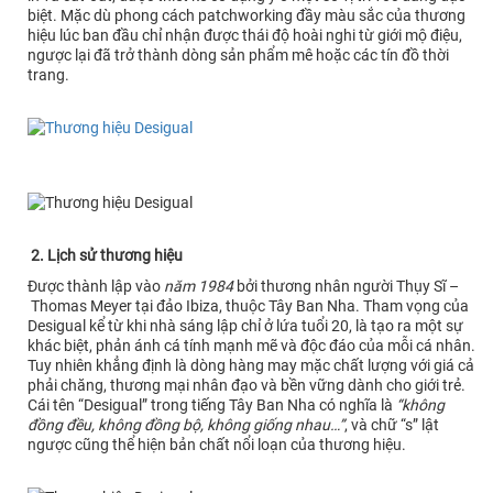
biệt. Mặc dù phong cách patchworking đầy màu sắc của thương
hiệu lúc ban đầu chỉ nhận được thái độ hoài nghi từ giới mộ điệu,
ngược lại đã trở thành dòng sản phẩm mê hoặc các tín đồ thời
trang.
2. Lịch sử thương hiệu
Được thành lập vào
năm 1984
bởi thương nhân người Thụy Sĩ –
Thomas Meyer tại đảo Ibiza, thuộc Tây Ban Nha. Tham vọng của
Desigual kể từ khi nhà sáng lập chỉ ở lứa tuổi 20, là tạo ra một sự
khác biệt, phản ánh cá tính mạnh mẽ và độc đáo của mỗi cá nhân.
Tuy nhiên khẳng định là dòng hàng may mặc chất lượng với giá cả
phải chăng, thương mại nhân đạo và bền vững dành cho giới trẻ.
Cái tên “Desigual” trong tiếng Tây Ban Nha có nghĩa là
“không
đồng đều, không đồng bộ, không giống nhau…”
, và chữ “s” lật
ngược cũng thể hiện bản chất nổi loạn của thương hiệu.