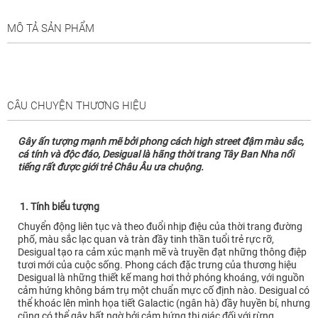
MÔ TẢ SẢN PHẨM
CÂU CHUYỆN THƯƠNG HIỆU
Gây ấn tượng mạnh mẽ bởi phong cách high street đậm màu sắc,
cá tính và độc đáo, Desigual là hãng thời trang Tây Ban Nha nổi
tiếng rất được giới trẻ Châu Âu ưa chuộng.
1. Tính biểu tượng
Chuyển động liên tục và theo đuổi nhịp điệu của thời trang đường
phố, màu sắc lạc quan và tràn đầy tinh thần tuổi trẻ rực rỡ,
Desigual tạo ra cảm xúc mạnh mẽ và truyền đạt những thông điệp
tươi mới của cuộc sống. Phong cách đặc trưng của thương hiệu
Desigual là những thiết kế mang hơi thở phóng khoáng, với nguồn
cảm hứng không bám trụ một chuẩn mực cố định nào. Desigual có
thể khoác lên mình họa tiết Galactic (ngân hà) đầy huyền bí, nhưng
cũng có thể gây bất ngờ bởi cảm hứng thị giác đối với rừng