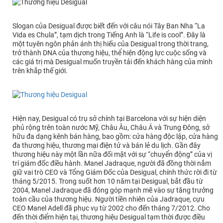
Slogan của Desigual được biết đến với câu nói Tây Ban Nha “La
Vida es Chula”, tạm dịch trong Tiếng Anh là “Life is cool”. Đây là
một tuyên ngôn phản ánh thị hiếu của Desigual trong thời trang,
trở thành DNA của thương hiệu, thể hiện động lực cuộc sống và
các giá trị mà Desigual muốn truyền tải đến khách hàng của mình
trên khắp thế giới.
Hiện nay, Desigual có trụ sở chính tại Barcelona với sự hiện diện
phủ rộng trên toàn nước Mỹ, Châu Âu, Châu Á và Trung Đông, sở
hữu đa dạng kênh bán hàng, bao gồm: cửa hàng độc lập, cửa hàng
đa thương hiệu, thương mại điện tử và bán lẻ du lịch. Gần đây
thương hiệu này một lần nữa đối mặt với sự “chuyển động” của vị
trí giám đốc điều hành. Manel Jadraque, người đã đồng thời nắm
giữ vai trò CEO và Tổng Giám Đốc của Desigual, chính thức rời đi từ
tháng 5/2015. Trong suốt hơn 10 năm tại Desigual, bắt đầu từ
2004, Manel Jadraque đã đóng góp mạnh mẽ vào sự tăng trưởng
toàn cầu của thương hiệu. Người tiền nhiên của Jadraque, cựu
CEO Manel Adell đã phục vụ từ 2002 cho đến tháng 7/2012. Cho
đến thời điểm hiện tại, thương hiệu Desigual tạm thời được điều