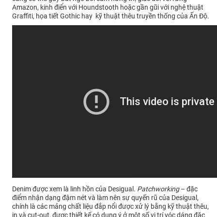
Amazon, kinh điển với Houndstooth hoặc gần gũi với nghệ thuật
Graffiti, họa tiết Gothic hay kỹ thuật thêu truyền thống của Ấn Độ.
Denim được xem là linh hồn của Desigual.
Patchworking
– đặc
điểm nhận dạng đậm nét và làm nên sự quyến rũ của Desigual,
chính là các mảng chất liệu đắp nổi được xử lý bằng kỹ thuật thêu,
in và cut-out, được thiết kế có dụng ý ở một số vị trí vóc dáng đặc