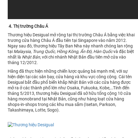
4. Thị trường Châu Á
Thương hiệu Desigual mở rộng tại thị trường Châu Á bằng việc khai
trương cửa hàng Châu Á đầu tiên tại Singapore vào năm 2012.
Ngay sau đó, thương hiệu Tây Ban Nha này nhanh chóng lan rộng
tại
Malaysia, Trung Quốc, Hồng Kông, Ấn Độ, Hàn Quốc
và đặc biệt
nhất là
Nhật Bản
, với chi nhánh Nhật Bản đầu tiên mở cửa vào
tháng 12/2012.
Hãng đã thực hiện những chiến lược quảng bá mạnh mẽ, với sự
hiện diện tại các sân bay, cửa hàng và khu vực công cộng. Cái tên
Desigual bắt đầu phổ biến khắp Nhật Bản với các cửa hàng được
mở ra ở các thành phố lớn như Osaka, Fukuoka, Kobe,…Tính đến
tháng 5/2013, thương hiệu Desigual đã sở hữu tổng cộng 10 cửa
hàng monobrand tại Nhật Bản, cũng như hàng loạt cửa hàng
shops-in-shops trong các khu mua sắm (Isetan, Parkson,
Takashimaya, Lotte, Sogo).