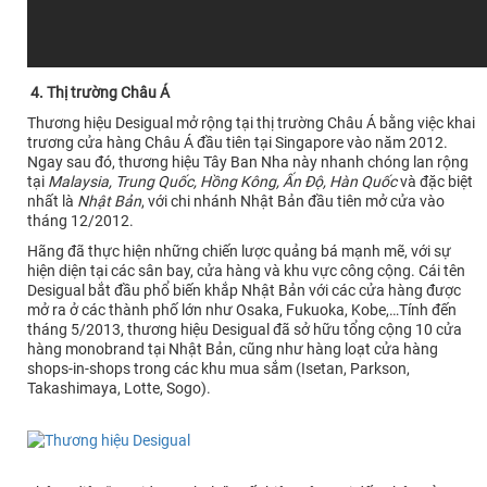
4. Thị trường Châu Á
Thương hiệu Desigual mở rộng tại thị trường Châu Á bằng việc khai
trương cửa hàng Châu Á đầu tiên tại Singapore vào năm 2012.
Ngay sau đó, thương hiệu Tây Ban Nha này nhanh chóng lan rộng
tại
Malaysia, Trung Quốc, Hồng Kông, Ấn Độ, Hàn Quốc
và đặc biệt
nhất là
Nhật Bản
, với chi nhánh Nhật Bản đầu tiên mở cửa vào
tháng 12/2012.
Hãng đã thực hiện những chiến lược quảng bá mạnh mẽ, với sự
hiện diện tại các sân bay, cửa hàng và khu vực công cộng. Cái tên
Desigual bắt đầu phổ biến khắp Nhật Bản với các cửa hàng được
mở ra ở các thành phố lớn như Osaka, Fukuoka, Kobe,…Tính đến
tháng 5/2013, thương hiệu Desigual đã sở hữu tổng cộng 10 cửa
hàng monobrand tại Nhật Bản, cũng như hàng loạt cửa hàng
shops-in-shops trong các khu mua sắm (Isetan, Parkson,
Takashimaya, Lotte, Sogo).