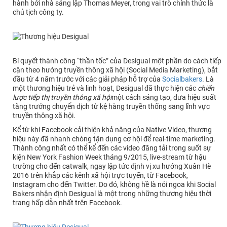
hành bởi nhà sáng lập Thomas Meyer, trong vai trò chính thức là
chủ tịch công ty.
Bí quyết thành công “thần tốc” của Desigual một phần do cách tiếp
cận theo hướng truyền thông xã hội (Social Media Marketing), bắt
đầu từ 4 năm trước với các giải pháp hỗ trợ của
Socialbakers
. Là
một thương hiệu trẻ và linh hoạt, Desigual đã thực hiện các
chiến
lược tiếp thị truyền thông xã hội
một cách sáng tạo, đưa hiệu suất
tăng trưởng chuyển dịch từ kệ hàng truyền thống sang lĩnh vực
truyền thông xã hội.
Kể từ khi Facebook cải thiện khả năng của Native Video, thương
hiệu này đã nhanh chóng tận dụng cơ hội để real-time marketing.
Thành công nhất có thể kể đến các video đăng tải trong suốt sự
kiện New York Fashion Week tháng 9/2015, live-stream từ hậu
trường cho đến catwalk, ngay lập tức định vị xu hướng Xuân Hè
2016 trên khắp các kênh xã hội trực tuyến, từ Facebook,
Instagram cho đến Twitter. Do đó, không hề là nói ngoa khi Social
Bakers nhận định Desigual là một trong những thương hiệu thời
trang hấp dẫn nhất trên Facebook.