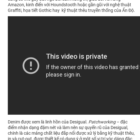
Amazon, kinh điển với Houndstooth hoặc gần gũi với nghệ thuật
Graffiti, họa tiết Gothic hay kỹ thuật thêu truyền thống của Ấn Độ.
Denim được xem là linh hồn của Desigual.
Patchworking
– đặc
điểm nhận dạng đậm nét và làm nên sự quyến rũ của Desigual,
chính là các mảng chất liệu đắp nổi được xử lý bằng kỹ thuật thêu,
in và cut-out, được thiết kế có dụng ý ở một số vị trí vóc dáng đặc