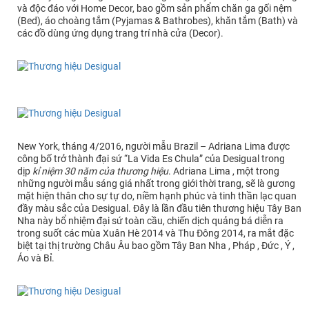
và độc đáo với Home Decor, bao gồm sản phẩm chăn ga gối nệm
(Bed), áo choàng tắm (Pyjamas & Bathrobes), khăn tắm (Bath) và
các đồ dùng ứng dụng trang trí nhà cửa (Decor).
New York, tháng 4/2016, người mẫu Brazil – Adriana Lima được
công bố trở thành đại sứ “La Vida Es Chula” của Desigual trong
dịp
kỉ niệm 30 năm của thương hiệu
. Adriana Lima , một trong
những người mẫu sáng giá nhất trong giới thời trang, sẽ là gương
mặt hiện thân cho sự tự do, niềm hạnh phúc và tinh thần lạc quan
đầy màu sắc của Desigual. Đây là lần đầu tiên thương hiệu Tây Ban
Nha này bổ nhiệm đại sứ toàn cầu, chiến dịch quảng bá diễn ra
trong suốt các mùa Xuân Hè 2014 và Thu Đông 2014, ra mắt đặc
biệt tại thị trường Châu Âu bao gồm Tây Ban Nha , Pháp , Đức , Ý ,
Áo và Bỉ.