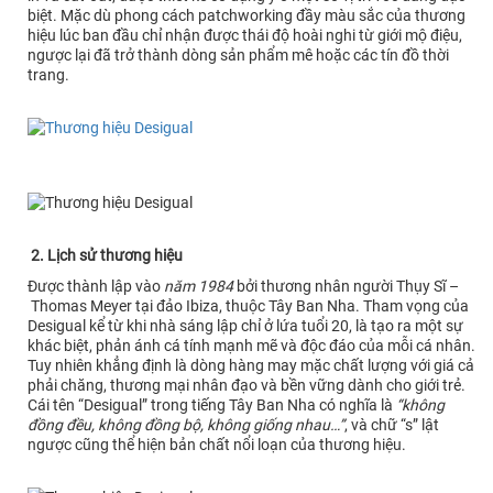
biệt. Mặc dù phong cách patchworking đầy màu sắc của thương
hiệu lúc ban đầu chỉ nhận được thái độ hoài nghi từ giới mộ điệu,
ngược lại đã trở thành dòng sản phẩm mê hoặc các tín đồ thời
trang.
2. Lịch sử thương hiệu
Được thành lập vào
năm 1984
bởi thương nhân người Thụy Sĩ –
Thomas Meyer tại đảo Ibiza, thuộc Tây Ban Nha. Tham vọng của
Desigual kể từ khi nhà sáng lập chỉ ở lứa tuổi 20, là tạo ra một sự
khác biệt, phản ánh cá tính mạnh mẽ và độc đáo của mỗi cá nhân.
Tuy nhiên khẳng định là dòng hàng may mặc chất lượng với giá cả
phải chăng, thương mại nhân đạo và bền vững dành cho giới trẻ.
Cái tên “Desigual” trong tiếng Tây Ban Nha có nghĩa là
“không
đồng đều, không đồng bộ, không giống nhau…”
, và chữ “s” lật
ngược cũng thể hiện bản chất nổi loạn của thương hiệu.