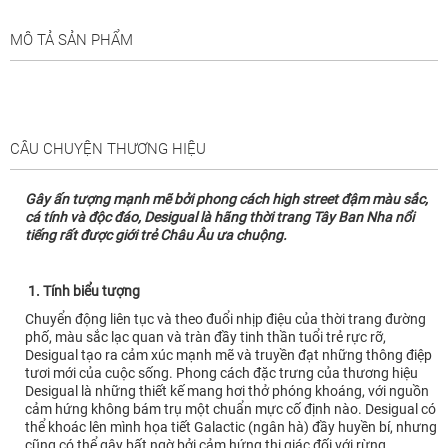
MÔ TẢ SẢN PHẨM
CÂU CHUYỆN THƯƠNG HIỆU
Gây ấn tượng mạnh mẽ bởi phong cách high street đậm màu sắc,
cá tính và độc đáo, Desigual là hãng thời trang Tây Ban Nha nổi
tiếng rất được giới trẻ Châu Âu ưa chuộng.
1. Tính biểu tượng
Chuyển động liên tục và theo đuổi nhịp điệu của thời trang đường
phố, màu sắc lạc quan và tràn đầy tinh thần tuổi trẻ rực rỡ,
Desigual tạo ra cảm xúc mạnh mẽ và truyền đạt những thông điệp
tươi mới của cuộc sống. Phong cách đặc trưng của thương hiệu
Desigual là những thiết kế mang hơi thở phóng khoáng, với nguồn
cảm hứng không bám trụ một chuẩn mực cố định nào. Desigual có
thể khoác lên mình họa tiết Galactic (ngân hà) đầy huyền bí, nhưng
cũng có thể gây bất ngờ bởi cảm hứng thị giác đối với rừng