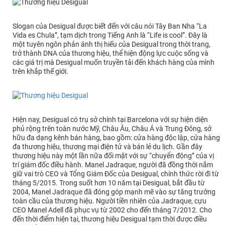
Slogan của Desigual được biết đến với câu nói Tây Ban Nha “La
Vida es Chula”, tạm dịch trong Tiếng Anh là “Life is cool”. Đây là
một tuyên ngôn phản ánh thị hiếu của Desigual trong thời trang,
trở thành DNA của thương hiệu, thể hiện động lực cuộc sống và
các giá trị mà Desigual muốn truyền tải đến khách hàng của mình
trên khắp thế giới.
Hiện nay, Desigual có trụ sở chính tại Barcelona với sự hiện diện
phủ rộng trên toàn nước Mỹ, Châu Âu, Châu Á và Trung Đông, sở
hữu đa dạng kênh bán hàng, bao gồm: cửa hàng độc lập, cửa hàng
đa thương hiệu, thương mại điện tử và bán lẻ du lịch. Gần đây
thương hiệu này một lần nữa đối mặt với sự “chuyển động” của vị
trí giám đốc điều hành. Manel Jadraque, người đã đồng thời nắm
giữ vai trò CEO và Tổng Giám Đốc của Desigual, chính thức rời đi từ
tháng 5/2015. Trong suốt hơn 10 năm tại Desigual, bắt đầu từ
2004, Manel Jadraque đã đóng góp mạnh mẽ vào sự tăng trưởng
toàn cầu của thương hiệu. Người tiền nhiên của Jadraque, cựu
CEO Manel Adell đã phục vụ từ 2002 cho đến tháng 7/2012. Cho
đến thời điểm hiện tại, thương hiệu Desigual tạm thời được điều