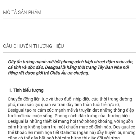
MÔ TẢ SẢN PHẨM
CÂU CHUYỆN THƯƠNG HIỆU
Gây ấn tượng mạnh mẽ bởi phong cách high street đậm màu sắc,
cá tính và độc đáo, Desigual là hãng thời trang Tây Ban Nha nổi
tiếng rất được giới trẻ Châu Âu ưa chuộng.
1. Tính biểu tượng
Chuyển động liên tục và theo đuổi nhịp điệu của thời trang đường
phố, màu sắc lạc quan và tràn đầy tinh thần tuổi trẻ rực rỡ,
Desigual tạo ra cảm xúc mạnh mẽ và truyền đạt những thông điệp
tươi mới của cuộc sống. Phong cách đặc trưng của thương hiệu
Desigual là những thiết kế mang hơi thở phóng khoáng, với nguồn
cảm hứng không bám trụ một chuẩn mực cố định nào. Desigual có
thể khoác lên mình họa tiết Galactic (ngân hà) đầy huyền bí, nhưng
cũng có thể gây bất ngờ bởi cảm hứng thị giác đối với rừng