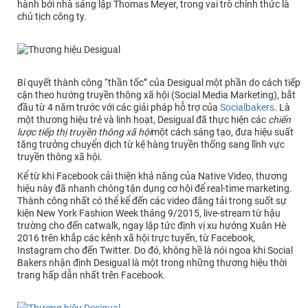
hành bởi nhà sáng lập Thomas Meyer, trong vai trò chính thức là
chủ tịch công ty.
Bí quyết thành công “thần tốc” của Desigual một phần do cách tiếp
cận theo hướng truyền thông xã hội (Social Media Marketing), bắt
đầu từ 4 năm trước với các giải pháp hỗ trợ của
Socialbakers
. Là
một thương hiệu trẻ và linh hoạt, Desigual đã thực hiện các
chiến
lược tiếp thị truyền thông xã hội
một cách sáng tạo, đưa hiệu suất
tăng trưởng chuyển dịch từ kệ hàng truyền thống sang lĩnh vực
truyền thông xã hội.
Kể từ khi Facebook cải thiện khả năng của Native Video, thương
hiệu này đã nhanh chóng tận dụng cơ hội để real-time marketing.
Thành công nhất có thể kể đến các video đăng tải trong suốt sự
kiện New York Fashion Week tháng 9/2015, live-stream từ hậu
trường cho đến catwalk, ngay lập tức định vị xu hướng Xuân Hè
2016 trên khắp các kênh xã hội trực tuyến, từ Facebook,
Instagram cho đến Twitter. Do đó, không hề là nói ngoa khi Social
Bakers nhận định Desigual là một trong những thương hiệu thời
trang hấp dẫn nhất trên Facebook.