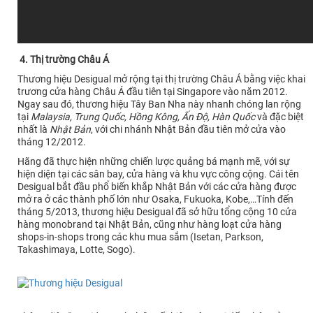
4. Thị trường Châu Á
Thương hiệu Desigual mở rộng tại thị trường Châu Á bằng việc khai
trương cửa hàng Châu Á đầu tiên tại Singapore vào năm 2012.
Ngay sau đó, thương hiệu Tây Ban Nha này nhanh chóng lan rộng
tại
Malaysia, Trung Quốc, Hồng Kông, Ấn Độ, Hàn Quốc
và đặc biệt
nhất là
Nhật Bản
, với chi nhánh Nhật Bản đầu tiên mở cửa vào
tháng 12/2012.
Hãng đã thực hiện những chiến lược quảng bá mạnh mẽ, với sự
hiện diện tại các sân bay, cửa hàng và khu vực công cộng. Cái tên
Desigual bắt đầu phổ biến khắp Nhật Bản với các cửa hàng được
mở ra ở các thành phố lớn như Osaka, Fukuoka, Kobe,…Tính đến
tháng 5/2013, thương hiệu Desigual đã sở hữu tổng cộng 10 cửa
hàng monobrand tại Nhật Bản, cũng như hàng loạt cửa hàng
shops-in-shops trong các khu mua sắm (Isetan, Parkson,
Takashimaya, Lotte, Sogo).