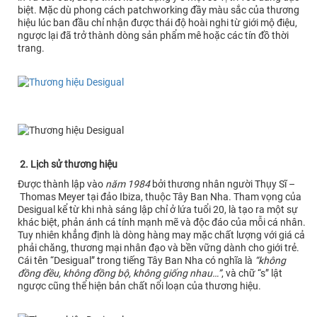
biệt. Mặc dù phong cách patchworking đầy màu sắc của thương
hiệu lúc ban đầu chỉ nhận được thái độ hoài nghi từ giới mộ điệu,
ngược lại đã trở thành dòng sản phẩm mê hoặc các tín đồ thời
trang.
2. Lịch sử thương hiệu
Được thành lập vào
năm 1984
bởi thương nhân người Thụy Sĩ –
Thomas Meyer tại đảo Ibiza, thuộc Tây Ban Nha. Tham vọng của
Desigual kể từ khi nhà sáng lập chỉ ở lứa tuổi 20, là tạo ra một sự
khác biệt, phản ánh cá tính mạnh mẽ và độc đáo của mỗi cá nhân.
Tuy nhiên khẳng định là dòng hàng may mặc chất lượng với giá cả
phải chăng, thương mại nhân đạo và bền vững dành cho giới trẻ.
Cái tên “Desigual” trong tiếng Tây Ban Nha có nghĩa là
“không
đồng đều, không đồng bộ, không giống nhau…”
, và chữ “s” lật
ngược cũng thể hiện bản chất nổi loạn của thương hiệu.