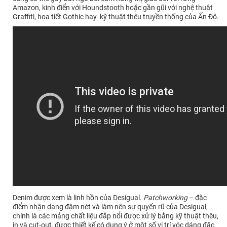
Amazon, kinh điển với Houndstooth hoặc gần gũi với nghệ thuật
Graffiti, họa tiết Gothic hay kỹ thuật thêu truyền thống của Ấn Độ.
Denim được xem là linh hồn của Desigual.
Patchworking
– đặc
điểm nhận dạng đậm nét và làm nên sự quyến rũ của Desigual,
chính là các mảng chất liệu đắp nổi được xử lý bằng kỹ thuật thêu,
in và cut-out, được thiết kế có dụng ý ở một số vị trí vóc dáng đặc