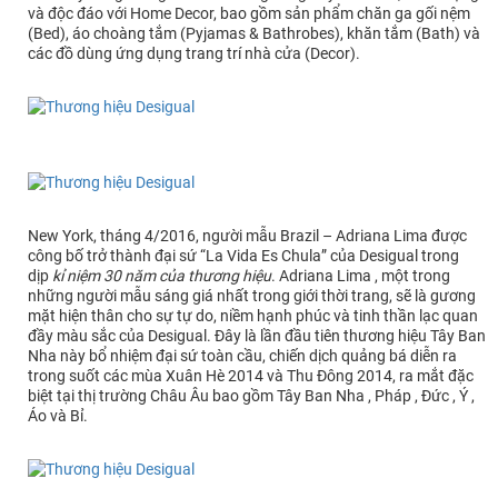
và độc đáo với Home Decor, bao gồm sản phẩm chăn ga gối nệm
(Bed), áo choàng tắm (Pyjamas & Bathrobes), khăn tắm (Bath) và
các đồ dùng ứng dụng trang trí nhà cửa (Decor).
New York, tháng 4/2016, người mẫu Brazil – Adriana Lima được
công bố trở thành đại sứ “La Vida Es Chula” của Desigual trong
dịp
kỉ niệm 30 năm của thương hiệu
. Adriana Lima , một trong
những người mẫu sáng giá nhất trong giới thời trang, sẽ là gương
mặt hiện thân cho sự tự do, niềm hạnh phúc và tinh thần lạc quan
đầy màu sắc của Desigual. Đây là lần đầu tiên thương hiệu Tây Ban
Nha này bổ nhiệm đại sứ toàn cầu, chiến dịch quảng bá diễn ra
trong suốt các mùa Xuân Hè 2014 và Thu Đông 2014, ra mắt đặc
biệt tại thị trường Châu Âu bao gồm Tây Ban Nha , Pháp , Đức , Ý ,
Áo và Bỉ.