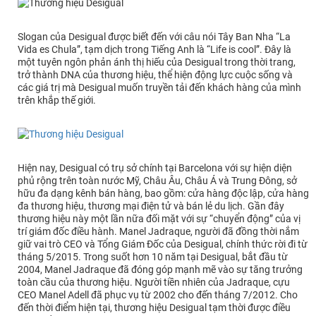
Slogan của Desigual được biết đến với câu nói Tây Ban Nha “La
Vida es Chula”, tạm dịch trong Tiếng Anh là “Life is cool”. Đây là
một tuyên ngôn phản ánh thị hiếu của Desigual trong thời trang,
trở thành DNA của thương hiệu, thể hiện động lực cuộc sống và
các giá trị mà Desigual muốn truyền tải đến khách hàng của mình
trên khắp thế giới.
Hiện nay, Desigual có trụ sở chính tại Barcelona với sự hiện diện
phủ rộng trên toàn nước Mỹ, Châu Âu, Châu Á và Trung Đông, sở
hữu đa dạng kênh bán hàng, bao gồm: cửa hàng độc lập, cửa hàng
đa thương hiệu, thương mại điện tử và bán lẻ du lịch. Gần đây
thương hiệu này một lần nữa đối mặt với sự “chuyển động” của vị
trí giám đốc điều hành. Manel Jadraque, người đã đồng thời nắm
giữ vai trò CEO và Tổng Giám Đốc của Desigual, chính thức rời đi từ
tháng 5/2015. Trong suốt hơn 10 năm tại Desigual, bắt đầu từ
2004, Manel Jadraque đã đóng góp mạnh mẽ vào sự tăng trưởng
toàn cầu của thương hiệu. Người tiền nhiên của Jadraque, cựu
CEO Manel Adell đã phục vụ từ 2002 cho đến tháng 7/2012. Cho
đến thời điểm hiện tại, thương hiệu Desigual tạm thời được điều