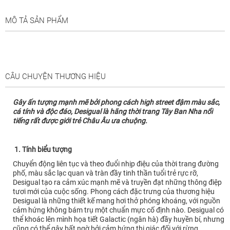
MÔ TẢ SẢN PHẨM
CÂU CHUYỆN THƯƠNG HIỆU
Gây ấn tượng mạnh mẽ bởi phong cách high street đậm màu sắc,
cá tính và độc đáo, Desigual là hãng thời trang Tây Ban Nha nổi
tiếng rất được giới trẻ Châu Âu ưa chuộng.
1. Tính biểu tượng
Chuyển động liên tục và theo đuổi nhịp điệu của thời trang đường
phố, màu sắc lạc quan và tràn đầy tinh thần tuổi trẻ rực rỡ,
Desigual tạo ra cảm xúc mạnh mẽ và truyền đạt những thông điệp
tươi mới của cuộc sống. Phong cách đặc trưng của thương hiệu
Desigual là những thiết kế mang hơi thở phóng khoáng, với nguồn
cảm hứng không bám trụ một chuẩn mực cố định nào. Desigual có
thể khoác lên mình họa tiết Galactic (ngân hà) đầy huyền bí, nhưng
cũng có thể gây bất ngờ bởi cảm hứng thị giác đối với rừng