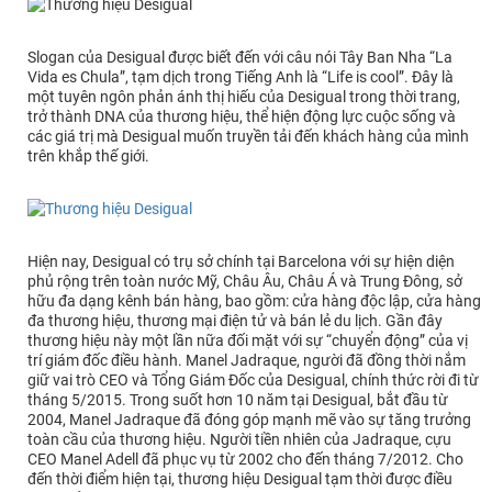
Slogan của Desigual được biết đến với câu nói Tây Ban Nha “La
Vida es Chula”, tạm dịch trong Tiếng Anh là “Life is cool”. Đây là
một tuyên ngôn phản ánh thị hiếu của Desigual trong thời trang,
trở thành DNA của thương hiệu, thể hiện động lực cuộc sống và
các giá trị mà Desigual muốn truyền tải đến khách hàng của mình
trên khắp thế giới.
Hiện nay, Desigual có trụ sở chính tại Barcelona với sự hiện diện
phủ rộng trên toàn nước Mỹ, Châu Âu, Châu Á và Trung Đông, sở
hữu đa dạng kênh bán hàng, bao gồm: cửa hàng độc lập, cửa hàng
đa thương hiệu, thương mại điện tử và bán lẻ du lịch. Gần đây
thương hiệu này một lần nữa đối mặt với sự “chuyển động” của vị
trí giám đốc điều hành. Manel Jadraque, người đã đồng thời nắm
giữ vai trò CEO và Tổng Giám Đốc của Desigual, chính thức rời đi từ
tháng 5/2015. Trong suốt hơn 10 năm tại Desigual, bắt đầu từ
2004, Manel Jadraque đã đóng góp mạnh mẽ vào sự tăng trưởng
toàn cầu của thương hiệu. Người tiền nhiên của Jadraque, cựu
CEO Manel Adell đã phục vụ từ 2002 cho đến tháng 7/2012. Cho
đến thời điểm hiện tại, thương hiệu Desigual tạm thời được điều