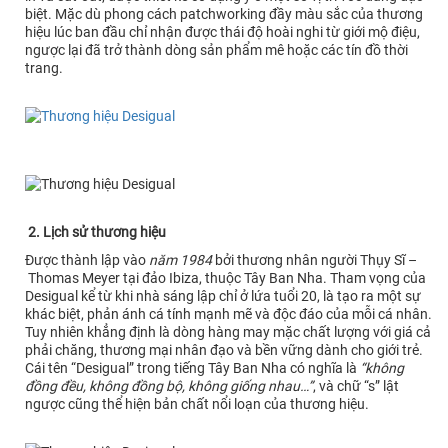
biệt. Mặc dù phong cách patchworking đầy màu sắc của thương
hiệu lúc ban đầu chỉ nhận được thái độ hoài nghi từ giới mộ điệu,
ngược lại đã trở thành dòng sản phẩm mê hoặc các tín đồ thời
trang.
2. Lịch sử thương hiệu
Được thành lập vào
năm 1984
bởi thương nhân người Thụy Sĩ –
Thomas Meyer tại đảo Ibiza, thuộc Tây Ban Nha. Tham vọng của
Desigual kể từ khi nhà sáng lập chỉ ở lứa tuổi 20, là tạo ra một sự
khác biệt, phản ánh cá tính mạnh mẽ và độc đáo của mỗi cá nhân.
Tuy nhiên khẳng định là dòng hàng may mặc chất lượng với giá cả
phải chăng, thương mại nhân đạo và bền vững dành cho giới trẻ.
Cái tên “Desigual” trong tiếng Tây Ban Nha có nghĩa là
“không
đồng đều, không đồng bộ, không giống nhau…”
, và chữ “s” lật
ngược cũng thể hiện bản chất nổi loạn của thương hiệu.