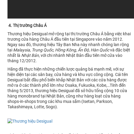
4. Thị trường Châu Á
Thương hiệu Desigual mở rộng tại thị trường Châu Á bằng việc khai
trương cửa hàng Châu Á đầu tiên tại Singapore vào năm 2012.
Ngay sau đó, thương hiệu Tây Ban Nha này nhanh chóng lan rộng
tại
Malaysia, Trung Quốc, Hồng Kông, Ấn Độ, Hàn Quốc
và đặc biệt
nhất là
Nhật Bản
, với chi nhánh Nhật Bản đầu tiên mở cửa vào
tháng 12/2012.
Hãng đã thực hiện những chiến lược quảng bá mạnh mẽ, với sự
hiện diện tại các sân bay, cửa hàng và khu vực công cộng. Cái tên
Desigual bắt đầu phổ biến khắp Nhật Bản với các cửa hàng được
mở ra ở các thành phố lớn như Osaka, Fukuoka, Kobe,…Tính đến
tháng 5/2013, thương hiệu Desigual đã sở hữu tổng cộng 10 cửa
hàng monobrand tại Nhật Bản, cũng như hàng loạt cửa hàng
shops-in-shops trong các khu mua sắm (Isetan, Parkson,
Takashimaya, Lotte, Sogo).