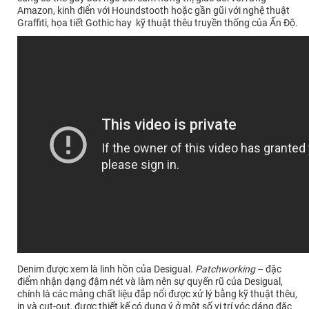
Amazon, kinh điển với Houndstooth hoặc gần gũi với nghệ thuật
Graffiti, họa tiết Gothic hay kỹ thuật thêu truyền thống của Ấn Độ.
Denim được xem là linh hồn của Desigual.
Patchworking
– đặc
điểm nhận dạng đậm nét và làm nên sự quyến rũ của Desigual,
chính là các mảng chất liệu đắp nổi được xử lý bằng kỹ thuật thêu,
in và cut-out, được thiết kế có dụng ý ở một số vị trí vóc dáng đặc