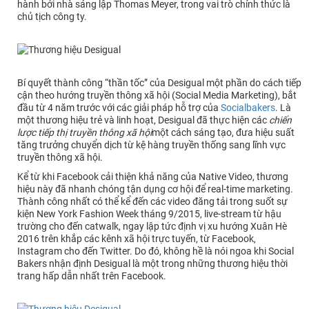
hành bởi nhà sáng lập Thomas Meyer, trong vai trò chính thức là
chủ tịch công ty.
Bí quyết thành công “thần tốc” của Desigual một phần do cách tiếp
cận theo hướng truyền thông xã hội (Social Media Marketing), bắt
đầu từ 4 năm trước với các giải pháp hỗ trợ của
Socialbakers
. Là
một thương hiệu trẻ và linh hoạt, Desigual đã thực hiện các
chiến
lược tiếp thị truyền thông xã hội
một cách sáng tạo, đưa hiệu suất
tăng trưởng chuyển dịch từ kệ hàng truyền thống sang lĩnh vực
truyền thông xã hội.
Kể từ khi Facebook cải thiện khả năng của Native Video, thương
hiệu này đã nhanh chóng tận dụng cơ hội để real-time marketing.
Thành công nhất có thể kể đến các video đăng tải trong suốt sự
kiện New York Fashion Week tháng 9/2015, live-stream từ hậu
trường cho đến catwalk, ngay lập tức định vị xu hướng Xuân Hè
2016 trên khắp các kênh xã hội trực tuyến, từ Facebook,
Instagram cho đến Twitter. Do đó, không hề là nói ngoa khi Social
Bakers nhận định Desigual là một trong những thương hiệu thời
trang hấp dẫn nhất trên Facebook.