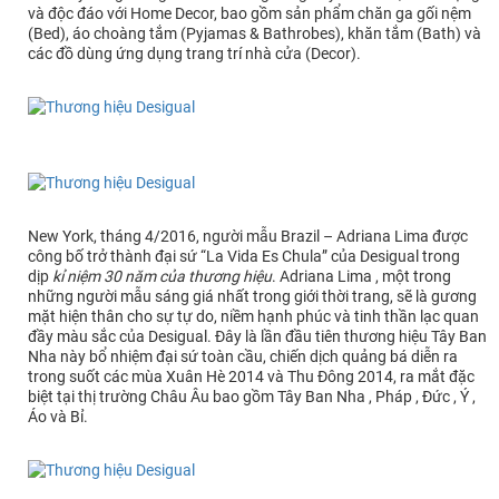
và độc đáo với Home Decor, bao gồm sản phẩm chăn ga gối nệm
(Bed), áo choàng tắm (Pyjamas & Bathrobes), khăn tắm (Bath) và
các đồ dùng ứng dụng trang trí nhà cửa (Decor).
New York, tháng 4/2016, người mẫu Brazil – Adriana Lima được
công bố trở thành đại sứ “La Vida Es Chula” của Desigual trong
dịp
kỉ niệm 30 năm của thương hiệu
. Adriana Lima , một trong
những người mẫu sáng giá nhất trong giới thời trang, sẽ là gương
mặt hiện thân cho sự tự do, niềm hạnh phúc và tinh thần lạc quan
đầy màu sắc của Desigual. Đây là lần đầu tiên thương hiệu Tây Ban
Nha này bổ nhiệm đại sứ toàn cầu, chiến dịch quảng bá diễn ra
trong suốt các mùa Xuân Hè 2014 và Thu Đông 2014, ra mắt đặc
biệt tại thị trường Châu Âu bao gồm Tây Ban Nha , Pháp , Đức , Ý ,
Áo và Bỉ.