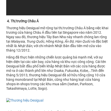
4. Thị trường Châu Á
Thương hiệu Desigual mở rộng tại thị trường Châu Á bằng việc khai
trương cửa hàng Châu Á đầu tiên tại Singapore vào năm 2012.
Ngay sau đó, thương hiệu Tây Ban Nha này nhanh chóng lan rộng
tại
Malaysia, Trung Quốc, Hồng Kông, Ấn Độ, Hàn Quốc
và đặc biệt
nhất là
Nhật Bản
, với chi nhánh Nhật Bản đầu tiên mở cửa vào
tháng 12/2012.
Hãng đã thực hiện những chiến lược quảng bá mạnh mẽ, với sự
hiện diện tại các sân bay, cửa hàng và khu vực công cộng. Cái tên
Desigual bắt đầu phổ biến khắp Nhật Bản với các cửa hàng được
mở ra ở các thành phố lớn như Osaka, Fukuoka, Kobe,…Tính đến
tháng 5/2013, thương hiệu Desigual đã sở hữu tổng cộng 10 cửa
hàng monobrand tại Nhật Bản, cũng như hàng loạt cửa hàng
shops-in-shops trong các khu mua sắm (Isetan, Parkson,
Takashimaya, Lotte, Sogo).