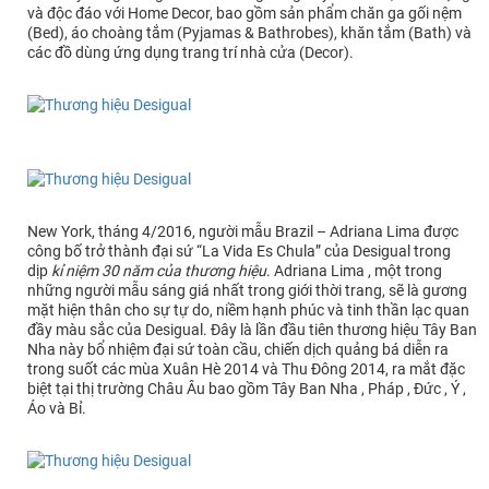
và độc đáo với Home Decor, bao gồm sản phẩm chăn ga gối nệm
(Bed), áo choàng tắm (Pyjamas & Bathrobes), khăn tắm (Bath) và
các đồ dùng ứng dụng trang trí nhà cửa (Decor).
New York, tháng 4/2016, người mẫu Brazil – Adriana Lima được
công bố trở thành đại sứ “La Vida Es Chula” của Desigual trong
dịp
kỉ niệm 30 năm của thương hiệu
. Adriana Lima , một trong
những người mẫu sáng giá nhất trong giới thời trang, sẽ là gương
mặt hiện thân cho sự tự do, niềm hạnh phúc và tinh thần lạc quan
đầy màu sắc của Desigual. Đây là lần đầu tiên thương hiệu Tây Ban
Nha này bổ nhiệm đại sứ toàn cầu, chiến dịch quảng bá diễn ra
trong suốt các mùa Xuân Hè 2014 và Thu Đông 2014, ra mắt đặc
biệt tại thị trường Châu Âu bao gồm Tây Ban Nha , Pháp , Đức , Ý ,
Áo và Bỉ.