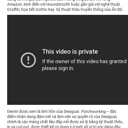
Amazon, kinh điển với Houndstooth hoặc gần gũi với nghệ thuật
Graffiti, họa tiết Gothic hay kỹ thuật thêu truyền thống của Ấn Độ.
Denim được xem là linh hồn của Desigual.
Patchworking
– đặc
điểm nhận dạng đậm nét và làm nên sự quyến rũ của Desigual,
chính là các mảng chất liệu đắp nổi được xử lý bằng kỹ thuật thêu,
in và cut-out, được thiết kế có dụng ý ở một số vị trí vóc dáng đặc