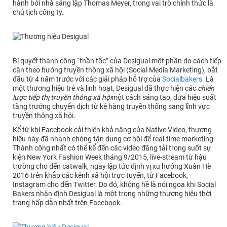
hành bởi nhà sáng lập Thomas Meyer, trong vai trò chính thức là
chủ tịch công ty.
Bí quyết thành công “thần tốc” của Desigual một phần do cách tiếp
cận theo hướng truyền thông xã hội (Social Media Marketing), bắt
đầu từ 4 năm trước với các giải pháp hỗ trợ của
Socialbakers
. Là
một thương hiệu trẻ và linh hoạt, Desigual đã thực hiện các
chiến
lược tiếp thị truyền thông xã hội
một cách sáng tạo, đưa hiệu suất
tăng trưởng chuyển dịch từ kệ hàng truyền thống sang lĩnh vực
truyền thông xã hội.
Kể từ khi Facebook cải thiện khả năng của Native Video, thương
hiệu này đã nhanh chóng tận dụng cơ hội để real-time marketing.
Thành công nhất có thể kể đến các video đăng tải trong suốt sự
kiện New York Fashion Week tháng 9/2015, live-stream từ hậu
trường cho đến catwalk, ngay lập tức định vị xu hướng Xuân Hè
2016 trên khắp các kênh xã hội trực tuyến, từ Facebook,
Instagram cho đến Twitter. Do đó, không hề là nói ngoa khi Social
Bakers nhận định Desigual là một trong những thương hiệu thời
trang hấp dẫn nhất trên Facebook.