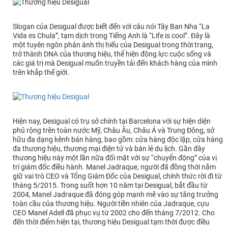
Slogan của Desigual được biết đến với câu nói Tây Ban Nha “La
Vida es Chula”, tạm dịch trong Tiếng Anh là “Life is cool”. Đây là
một tuyên ngôn phản ánh thị hiếu của Desigual trong thời trang,
trở thành DNA của thương hiệu, thể hiện động lực cuộc sống và
các giá trị mà Desigual muốn truyền tải đến khách hàng của mình
trên khắp thế giới.
Hiện nay, Desigual có trụ sở chính tại Barcelona với sự hiện diện
phủ rộng trên toàn nước Mỹ, Châu Âu, Châu Á và Trung Đông, sở
hữu đa dạng kênh bán hàng, bao gồm: cửa hàng độc lập, cửa hàng
đa thương hiệu, thương mại điện tử và bán lẻ du lịch. Gần đây
thương hiệu này một lần nữa đối mặt với sự “chuyển động” của vị
trí giám đốc điều hành. Manel Jadraque, người đã đồng thời nắm
giữ vai trò CEO và Tổng Giám Đốc của Desigual, chính thức rời đi từ
tháng 5/2015. Trong suốt hơn 10 năm tại Desigual, bắt đầu từ
2004, Manel Jadraque đã đóng góp mạnh mẽ vào sự tăng trưởng
toàn cầu của thương hiệu. Người tiền nhiên của Jadraque, cựu
CEO Manel Adell đã phục vụ từ 2002 cho đến tháng 7/2012. Cho
đến thời điểm hiện tại, thương hiệu Desigual tạm thời được điều