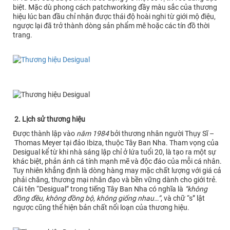
biệt. Mặc dù phong cách patchworking đầy màu sắc của thương
hiệu lúc ban đầu chỉ nhận được thái độ hoài nghi từ giới mộ điệu,
ngược lại đã trở thành dòng sản phẩm mê hoặc các tín đồ thời
trang.
2. Lịch sử thương hiệu
Được thành lập vào
năm 1984
bởi thương nhân người Thụy Sĩ –
Thomas Meyer tại đảo Ibiza, thuộc Tây Ban Nha. Tham vọng của
Desigual kể từ khi nhà sáng lập chỉ ở lứa tuổi 20, là tạo ra một sự
khác biệt, phản ánh cá tính mạnh mẽ và độc đáo của mỗi cá nhân.
Tuy nhiên khẳng định là dòng hàng may mặc chất lượng với giá cả
phải chăng, thương mại nhân đạo và bền vững dành cho giới trẻ.
Cái tên “Desigual” trong tiếng Tây Ban Nha có nghĩa là
“không
đồng đều, không đồng bộ, không giống nhau…”
, và chữ “s” lật
ngược cũng thể hiện bản chất nổi loạn của thương hiệu.