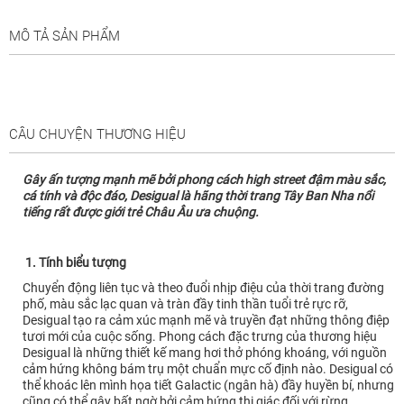
MÔ TẢ SẢN PHẨM
CÂU CHUYỆN THƯƠNG HIỆU
Gây ấn tượng mạnh mẽ bởi phong cách high street đậm màu sắc,
cá tính và độc đáo, Desigual là hãng thời trang Tây Ban Nha nổi
tiếng rất được giới trẻ Châu Âu ưa chuộng.
1. Tính biểu tượng
Chuyển động liên tục và theo đuổi nhịp điệu của thời trang đường
phố, màu sắc lạc quan và tràn đầy tinh thần tuổi trẻ rực rỡ,
Desigual tạo ra cảm xúc mạnh mẽ và truyền đạt những thông điệp
tươi mới của cuộc sống. Phong cách đặc trưng của thương hiệu
Desigual là những thiết kế mang hơi thở phóng khoáng, với nguồn
cảm hứng không bám trụ một chuẩn mực cố định nào. Desigual có
thể khoác lên mình họa tiết Galactic (ngân hà) đầy huyền bí, nhưng
cũng có thể gây bất ngờ bởi cảm hứng thị giác đối với rừng