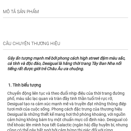
MÔ TẢ SẢN PHẨM
CÂU CHUYỆN THƯƠNG HIỆU
Gây ấn tượng mạnh mẽ bởi phong cách high street đậm màu sắc,
cá tính và độc đáo, Desigual là hãng thời trang Tây Ban Nha nổi
tiếng rất được giới trẻ Châu Âu ưa chuộng.
1. Tính biểu tượng
Chuyển động liên tục và theo đuổi nhịp điệu của thời trang đường
phố, màu sắc lạc quan và tràn đầy tinh thần tuổi trẻ rực rỡ,
Desigual tạo ra cảm xúc mạnh mẽ và truyền đạt những thông điệp
tươi mới của cuộc sống. Phong cách đặc trưng của thương hiệu
Desigual là những thiết kế mang hơi thở phóng khoáng, với nguồn
cảm hứng không bám trụ một chuẩn mực cố định nào. Desigual có
thể khoác lên mình họa tiết Galactic (ngân hà) đầy huyền bí, nhưng
cũng có thể gây bất ngờ bởi cảm hứng thị giác đối với rừng