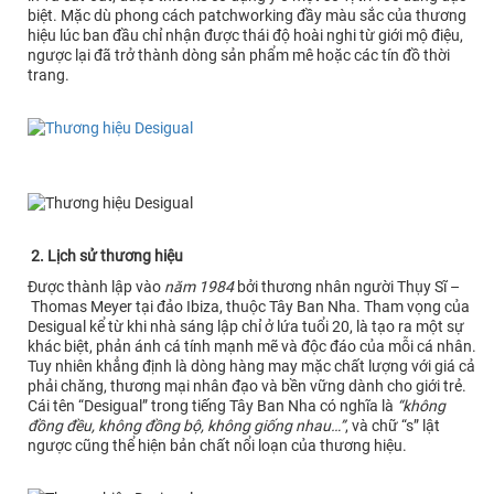
biệt. Mặc dù phong cách patchworking đầy màu sắc của thương
hiệu lúc ban đầu chỉ nhận được thái độ hoài nghi từ giới mộ điệu,
ngược lại đã trở thành dòng sản phẩm mê hoặc các tín đồ thời
trang.
2. Lịch sử thương hiệu
Được thành lập vào
năm 1984
bởi thương nhân người Thụy Sĩ –
Thomas Meyer tại đảo Ibiza, thuộc Tây Ban Nha. Tham vọng của
Desigual kể từ khi nhà sáng lập chỉ ở lứa tuổi 20, là tạo ra một sự
khác biệt, phản ánh cá tính mạnh mẽ và độc đáo của mỗi cá nhân.
Tuy nhiên khẳng định là dòng hàng may mặc chất lượng với giá cả
phải chăng, thương mại nhân đạo và bền vững dành cho giới trẻ.
Cái tên “Desigual” trong tiếng Tây Ban Nha có nghĩa là
“không
đồng đều, không đồng bộ, không giống nhau…”
, và chữ “s” lật
ngược cũng thể hiện bản chất nổi loạn của thương hiệu.