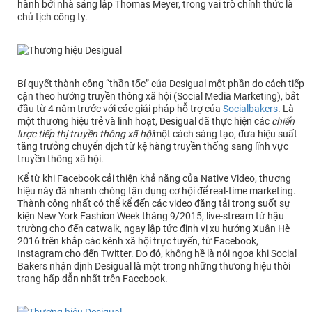
hành bởi nhà sáng lập Thomas Meyer, trong vai trò chính thức là
chủ tịch công ty.
Bí quyết thành công “thần tốc” của Desigual một phần do cách tiếp
cận theo hướng truyền thông xã hội (Social Media Marketing), bắt
đầu từ 4 năm trước với các giải pháp hỗ trợ của
Socialbakers
. Là
một thương hiệu trẻ và linh hoạt, Desigual đã thực hiện các
chiến
lược tiếp thị truyền thông xã hội
một cách sáng tạo, đưa hiệu suất
tăng trưởng chuyển dịch từ kệ hàng truyền thống sang lĩnh vực
truyền thông xã hội.
Kể từ khi Facebook cải thiện khả năng của Native Video, thương
hiệu này đã nhanh chóng tận dụng cơ hội để real-time marketing.
Thành công nhất có thể kể đến các video đăng tải trong suốt sự
kiện New York Fashion Week tháng 9/2015, live-stream từ hậu
trường cho đến catwalk, ngay lập tức định vị xu hướng Xuân Hè
2016 trên khắp các kênh xã hội trực tuyến, từ Facebook,
Instagram cho đến Twitter. Do đó, không hề là nói ngoa khi Social
Bakers nhận định Desigual là một trong những thương hiệu thời
trang hấp dẫn nhất trên Facebook.