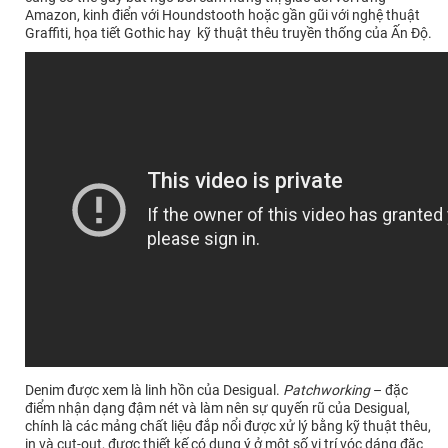
Amazon, kinh điển với Houndstooth hoặc gần gũi với nghệ thuật
Graffiti, họa tiết Gothic hay kỹ thuật thêu truyền thống của Ấn Độ.
Denim được xem là linh hồn của Desigual.
Patchworking
– đặc
điểm nhận dạng đậm nét và làm nên sự quyến rũ của Desigual,
chính là các mảng chất liệu đắp nổi được xử lý bằng kỹ thuật thêu,
in và cut-out, được thiết kế có dụng ý ở một số vị trí vóc dáng đặc