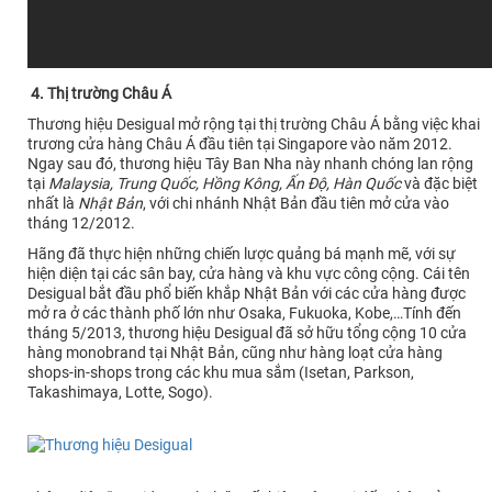
4. Thị trường Châu Á
Thương hiệu Desigual mở rộng tại thị trường Châu Á bằng việc khai
trương cửa hàng Châu Á đầu tiên tại Singapore vào năm 2012.
Ngay sau đó, thương hiệu Tây Ban Nha này nhanh chóng lan rộng
tại
Malaysia, Trung Quốc, Hồng Kông, Ấn Độ, Hàn Quốc
và đặc biệt
nhất là
Nhật Bản
, với chi nhánh Nhật Bản đầu tiên mở cửa vào
tháng 12/2012.
Hãng đã thực hiện những chiến lược quảng bá mạnh mẽ, với sự
hiện diện tại các sân bay, cửa hàng và khu vực công cộng. Cái tên
Desigual bắt đầu phổ biến khắp Nhật Bản với các cửa hàng được
mở ra ở các thành phố lớn như Osaka, Fukuoka, Kobe,…Tính đến
tháng 5/2013, thương hiệu Desigual đã sở hữu tổng cộng 10 cửa
hàng monobrand tại Nhật Bản, cũng như hàng loạt cửa hàng
shops-in-shops trong các khu mua sắm (Isetan, Parkson,
Takashimaya, Lotte, Sogo).