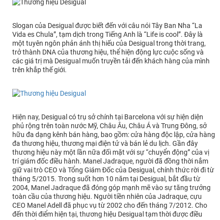
Slogan của Desigual được biết đến với câu nói Tây Ban Nha “La
Vida es Chula”, tạm dịch trong Tiếng Anh là “Life is cool”. Đây là
một tuyên ngôn phản ánh thị hiếu của Desigual trong thời trang,
trở thành DNA của thương hiệu, thể hiện động lực cuộc sống và
các giá trị mà Desigual muốn truyền tải đến khách hàng của mình
trên khắp thế giới.
Hiện nay, Desigual có trụ sở chính tại Barcelona với sự hiện diện
phủ rộng trên toàn nước Mỹ, Châu Âu, Châu Á và Trung Đông, sở
hữu đa dạng kênh bán hàng, bao gồm: cửa hàng độc lập, cửa hàng
đa thương hiệu, thương mại điện tử và bán lẻ du lịch. Gần đây
thương hiệu này một lần nữa đối mặt với sự “chuyển động” của vị
trí giám đốc điều hành. Manel Jadraque, người đã đồng thời nắm
giữ vai trò CEO và Tổng Giám Đốc của Desigual, chính thức rời đi từ
tháng 5/2015. Trong suốt hơn 10 năm tại Desigual, bắt đầu từ
2004, Manel Jadraque đã đóng góp mạnh mẽ vào sự tăng trưởng
toàn cầu của thương hiệu. Người tiền nhiên của Jadraque, cựu
CEO Manel Adell đã phục vụ từ 2002 cho đến tháng 7/2012. Cho
đến thời điểm hiện tại, thương hiệu Desigual tạm thời được điều