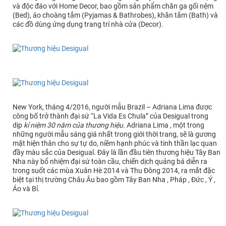
và độc đáo với Home Decor, bao gồm sản phẩm chăn ga gối nệm
(Bed), áo choàng tắm (Pyjamas & Bathrobes), khăn tắm (Bath) và
các đồ dùng ứng dụng trang trí nhà cửa (Decor).
New York, tháng 4/2016, người mẫu Brazil – Adriana Lima được
công bố trở thành đại sứ “La Vida Es Chula” của Desigual trong
dịp
kỉ niệm 30 năm của thương hiệu
. Adriana Lima , một trong
những người mẫu sáng giá nhất trong giới thời trang, sẽ là gương
mặt hiện thân cho sự tự do, niềm hạnh phúc và tinh thần lạc quan
đầy màu sắc của Desigual. Đây là lần đầu tiên thương hiệu Tây Ban
Nha này bổ nhiệm đại sứ toàn cầu, chiến dịch quảng bá diễn ra
trong suốt các mùa Xuân Hè 2014 và Thu Đông 2014, ra mắt đặc
biệt tại thị trường Châu Âu bao gồm Tây Ban Nha , Pháp , Đức , Ý ,
Áo và Bỉ.