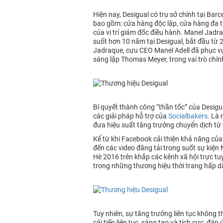
Hiện nay, Desigual có trụ sở chính tại Ba
bao gồm: cửa hàng độc lập, cửa hàng đa th
của vị trí giám đốc điều hành. Manel Jadr
suốt hơn 10 năm tại Desigual, bắt đầu từ
Jadraque, cựu CEO Manel Adell đã phục vụ
sáng lập Thomas Meyer, trong vai trò chính
Bí quyết thành công “thần tốc” của Desigu
các giải pháp hỗ trợ của
Socialbakers
. Là 
đưa hiệu suất tăng trưởng chuyển dịch từ 
Kể từ khi Facebook cải thiện khả năng của
đến các video đăng tải trong suốt sự kiện
Hè 2016 trên khắp các kênh xã hội trực tu
trong những thương hiệu thời trang hấp d
Tuy nhiên, sự tăng trưởng liên tục không t
cải tiến liên tục, sáng tạo và tích cực, 