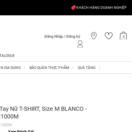
KHÁCH HÀNG DOANH NGHIỆP
Đăng Nhập / Đăng Ký
0
TALOGUE
ỆN GIA DỤNG
BẢO QUẢN THỰC PHẨM
QUÀ TẶNG
Tay Nữ T-SHIRT, Size M BLANCO -
21000M
21000M