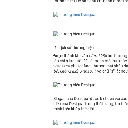
thương hiệu lúc ban đầu chỉ nhận được thá
2. Lịch sử thương hiệu
Được thành lập vào
năm 1984
bởi thương 
lập chỉ ở lứa tuổi 20, là tạo ra một sự k
với giá cả phải chăng, thương mại nhân đạ
bộ, không giống nhau…”
, và chữ “s” lật n
Slogan của Desigual được biết đến với câu 
hiếu của Desigual trong thời trang, trở t
mình trên khắp thế giới.