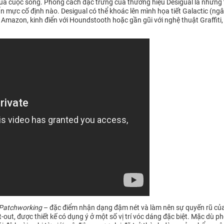
của cuộc sống. Phong cách đặc trưng của thương hiệu Desigual là những 
ực cố định nào. Desigual có thể khoác lên mình họa tiết Galactic (ngâ
 Amazon, kinh điển với Houndstooth hoặc gần gũi với nghệ thuật Graffiti,
Patchworking
– đặc điểm nhận dạng đậm nét và làm nên sự quyến rũ của 
ut-out, được thiết kế có dụng ý ở một số vị trí vóc dáng đặc biệt. Mặc d