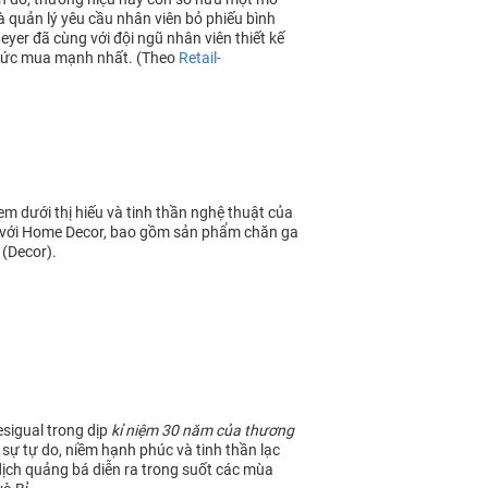
 quản lý yêu cầu nhân viên bỏ phiếu bình
er đã cùng với đội ngũ nhân viên thiết kế
 sức mua mạnh nhất. (Theo
Retail-
m dưới thị hiếu và tinh thần nghệ thuật của
 với Home Decor, bao gồm sản phẩm chăn ga
 (Decor).
sigual trong dịp
kỉ niệm 30 năm của thương
 sự tự do, niềm hạnh phúc và tinh thần lạc
dịch quảng bá diễn ra trong suốt các mùa