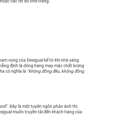
hoặc các tín đồ thời trang.
ham vọng của Desigual kể từ khi nhà sáng
n khẳng định là dòng hàng may mặc chất lượng
Nha có nghĩa là
“không đồng đều, không đồng
cool”. Đây là một tuyên ngôn phản ánh thị
Desigual muốn truyền tải đến khách hàng của