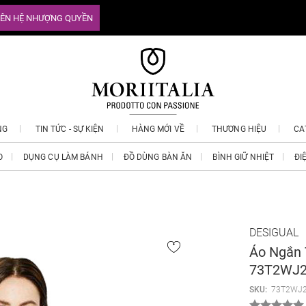
IÊN HỆ NHƯỢNG QUYỀN
NG
TIN TỨC - SỰ KIỆN
HÀNG MỚI VỀ
THƯƠNG HIỆU
CA
O
DỤNG CỤ LÀM BÁNH
ĐỒ DÙNG BÀN ĂN
BÌNH GIỮ NHIỆT
ĐI
DESIGUAL
Áo Ngắn 
73T2WJ
SKU:
73T2WJ