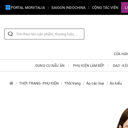
PORTAL MORIITALIA
SAIGON INDOCHINA
CỘNG TÁC VIÊN
L
CỬA HÀ
DỤNG CỤ NẤU ĂN
PHỤ KIỆN LÀM BẾP
DAO - KÉ
THỜI TRANG- PHỤ KIỆN
Thời trang
Áo các loại
Áo kiểu