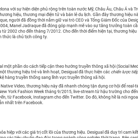
rcelona với sự hiện diện phủ rộng trên toàn nước Mỹ, Châu Âu, Châu Á và
ương hiệu, thương mại điện tử và bán lẻ du lịch. Gần đây thương hiệu n
aque, người đã đồng thời nắm giữ vai trò CEO và Tổng Giám Đốc của Desigu
 2004, Manel Jadraque đã đóng góp mạnh mẽ vào sự tăng trưởng toàn cầu
 từ 2002 cho đến tháng 7/2012. Cho đến thời điểm hiện tại, thương hiệu 
 thức là chủ tịch công ty.
al một phần do cách tiếp cận theo hướng truyền thông xã hội (Social Med
một thương hiệu trẻ và linh hoạt, Desigual đã thực hiện các
chiến lược tiế
kệ hàng truyền thống sang lĩnh vực truyền thông xã hội.
 Native Video, thương hiệu này đã nhanh chóng tận dụng cơ hội để real-
 New York Fashion Week tháng 9/2015, live-stream từ hậu trường cho đến
yến, từ Facebook, Instagram cho đến Twitter. Do đó, không hề là nói ngoa
ẫn nhất trên Facebook.
hỏa hiệp với các giá trị cốt lõi của thương hiệu. Desigual đã duy trì ca
đáp ứng các tiêu chuẩn đạo đức trong ngành công nghiệp thời trang. Bên c