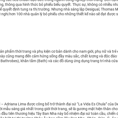
g, thông qua hình thức bỏ phiếu biểu quyết. Thực sự, không có nhiều nhà
 quyết định tung ra thị trường. Nhưng nhà sáng lập Desigual, Thomas Mey
 nghị hơn 100 nhà quản lý bỏ phiếu cho những thiết kế nào sẽ đạt được
n phẩm thời trang và phụ kiện cơ bản dành cho nam giới, phụ nữ và trẻ e
 này cũng mang đến cảm hứng sống đầy màu sắc, chất lượng và độc đáo
Bathrobes), khăn tắm (Bath) và các đồ dùng ứng dụng trang trí nhà cửa
 – Adriana Lima được công bố trở thành đại sứ “La Vida Es Chula” của De
i mẫu sáng giá nhất trong giới thời trang, sẽ là gương mặt hiện thân cho
 đầu tiên thương hiệu Tây Ban Nha này bổ nhiệm đại sứ toàn cầu, chiến 