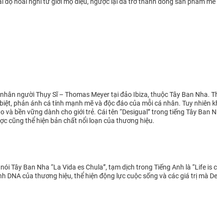
i độ hoài nghi từ giới mộ điệu, ngược lại đã trở thành dòng sản phẩm mê 
nhân người Thụy Sĩ – Thomas Meyer tại đảo Ibiza, thuộc Tây Ban Nha. T
hác biệt, phản ánh cá tính mạnh mẽ và độc đáo của mỗi cá nhân. Tuy nhiê
o và bền vững dành cho giới trẻ. Cái tên “Desigual” trong tiếng Tây Ban 
gược cũng thể hiện bản chất nổi loạn của thương hiệu.
nói Tây Ban Nha “La Vida es Chula”, tạm dịch trong Tiếng Anh là “Life is 
hành DNA của thương hiệu, thể hiện động lực cuộc sống và các giá trị mà 