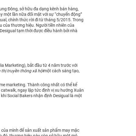
 Trung Đông, sở hữu đa dạng kênh bán hàng,
ày một lần nữa đối mặt với sự “chuyển động”
al, chính thức rời đi từ tháng 5/2015. Trong
 của thương hiệu. Người tiền nhiên của
Desigual tạm thời được điều hành bởi nhà
ia Marketing), bắt đầu từ 4 năm trước với
p thị truyền thông xã hội
một cách sáng tạo,
time marketing. Thành công nhất có thể kể
 catwalk, ngay lập tức định vị xu hướng Xuân
 khi Social Bakers nhận định Desigual là một
m kết của mình để sản xuất sản phẩm may mặc
ạnh đó, thương hiệu này còn sở hữu một mô