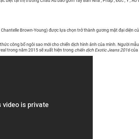
 biệt tại thị trường Châu Âu bao gồm Tây Ban Nha , Pháp , Đức , Ý , Áo v
Chantelle Brown-Young) được lựa chọn trở thành gương mặt đại diện của
thức công bố ngôi sao mới cho chiến dịch hình ảnh của mình. Người mẫ
real trong năm 2015 sẽ xuất hiện trong
chiến dịch Exotic Jeans 2016
của 