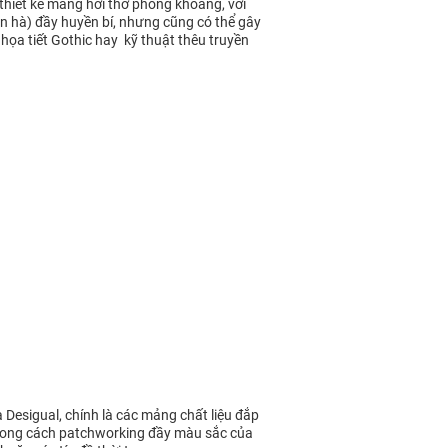
thiết kế mang hơi thở phóng khoáng, với
n hà) đầy huyền bí, nhưng cũng có thể gây
 họa tiết Gothic hay kỹ thuật thêu truyền
Desigual, chính là các mảng chất liệu đắp
ù phong cách patchworking đầy màu sắc của