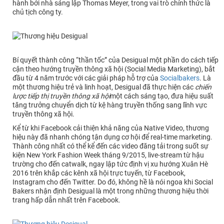
hành bởi nhà sáng lập Thomas Meyer, trong vai trò chính thức là
chủ tịch công ty.
Bí quyết thành công “thần tốc” của Desigual một phần do cách tiếp
cận theo hướng truyền thông xã hội (Social Media Marketing), bắt
đầu từ 4 năm trước với các giải pháp hỗ trợ của
Socialbakers
. Là
một thương hiệu trẻ và linh hoạt, Desigual đã thực hiện các
chiến
lược tiếp thị truyền thông xã hội
một cách sáng tạo, đưa hiệu suất
tăng trưởng chuyển dịch từ kệ hàng truyền thống sang lĩnh vực
truyền thông xã hội.
Kể từ khi Facebook cải thiện khả năng của Native Video, thương
hiệu này đã nhanh chóng tận dụng cơ hội để real-time marketing.
Thành công nhất có thể kể đến các video đăng tải trong suốt sự
kiện New York Fashion Week tháng 9/2015, live-stream từ hậu
trường cho đến catwalk, ngay lập tức định vị xu hướng Xuân Hè
2016 trên khắp các kênh xã hội trực tuyến, từ Facebook,
Instagram cho đến Twitter. Do đó, không hề là nói ngoa khi Social
Bakers nhận định Desigual là một trong những thương hiệu thời
trang hấp dẫn nhất trên Facebook.