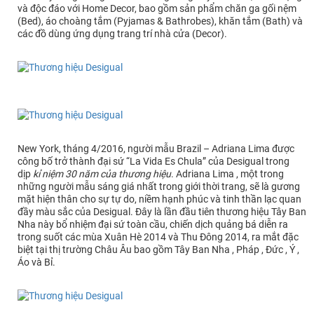
và độc đáo với Home Decor, bao gồm sản phẩm chăn ga gối nệm
(Bed), áo choàng tắm (Pyjamas & Bathrobes), khăn tắm (Bath) và
các đồ dùng ứng dụng trang trí nhà cửa (Decor).
New York, tháng 4/2016, người mẫu Brazil – Adriana Lima được
công bố trở thành đại sứ “La Vida Es Chula” của Desigual trong
dịp
kỉ niệm 30 năm của thương hiệu
. Adriana Lima , một trong
những người mẫu sáng giá nhất trong giới thời trang, sẽ là gương
mặt hiện thân cho sự tự do, niềm hạnh phúc và tinh thần lạc quan
đầy màu sắc của Desigual. Đây là lần đầu tiên thương hiệu Tây Ban
Nha này bổ nhiệm đại sứ toàn cầu, chiến dịch quảng bá diễn ra
trong suốt các mùa Xuân Hè 2014 và Thu Đông 2014, ra mắt đặc
biệt tại thị trường Châu Âu bao gồm Tây Ban Nha , Pháp , Đức , Ý ,
Áo và Bỉ.