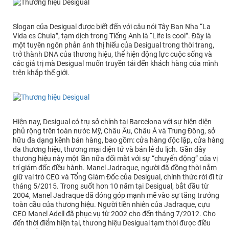
Slogan của Desigual được biết đến với câu nói Tây Ban Nha “La
Vida es Chula”, tạm dịch trong Tiếng Anh là “Life is cool”. Đây là
một tuyên ngôn phản ánh thị hiếu của Desigual trong thời trang,
trở thành DNA của thương hiệu, thể hiện động lực cuộc sống và
các giá trị mà Desigual muốn truyền tải đến khách hàng của mình
trên khắp thế giới.
Hiện nay, Desigual có trụ sở chính tại Barcelona với sự hiện diện
phủ rộng trên toàn nước Mỹ, Châu Âu, Châu Á và Trung Đông, sở
hữu đa dạng kênh bán hàng, bao gồm: cửa hàng độc lập, cửa hàng
đa thương hiệu, thương mại điện tử và bán lẻ du lịch. Gần đây
thương hiệu này một lần nữa đối mặt với sự “chuyển động” của vị
trí giám đốc điều hành. Manel Jadraque, người đã đồng thời nắm
giữ vai trò CEO và Tổng Giám Đốc của Desigual, chính thức rời đi từ
tháng 5/2015. Trong suốt hơn 10 năm tại Desigual, bắt đầu từ
2004, Manel Jadraque đã đóng góp mạnh mẽ vào sự tăng trưởng
toàn cầu của thương hiệu. Người tiền nhiên của Jadraque, cựu
CEO Manel Adell đã phục vụ từ 2002 cho đến tháng 7/2012. Cho
đến thời điểm hiện tại, thương hiệu Desigual tạm thời được điều