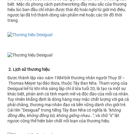
biệt. Mặc dù phong cách patchworking đầy màu sắc của thương
hiệu lúc ban đầu chỉ nhận được thái độ hoài nghi từ giới mộ điệu,
ngược lại đã trở thành dòng sản phẩm mê hoặc các tín đồ thời
trang.
2. Lịch sử thương hiệu
Được thành lập vào
năm 1984
bởi thương nhân người Thụy Sĩ –
Thomas Meyer tại đảo Ibiza, thuộc Tây Ban Nha. Tham vọng của
Desigual kể từ khi nhà sáng lập chỉ ở lứa tuổi 20, là tạo ra một sự
khác biệt, phản ánh cá tính mạnh mẽ và độc đáo của mỗi cá nhân.
Tuy nhiên khẳng định là dòng hàng may mặc chất lượng với giá cả
phải chăng, thương mại nhân đạo và bền vững dành cho giới trẻ.
Cái tên “Desigual” trong tiếng Tây Ban Nha có nghĩa là
“không
đồng đều, không đồng bộ, không giống nhau…”
, và chữ “s” lật
ngược cũng thể hiện bản chất nổi loạn của thương hiệu.