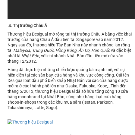
4. Thị trường Châu Á
Thương hiệu Desigual mở rộng tại thị trường Châu Á bằng việc khai
trương cửa hàng Châu Á đầu tiên tại Singapore vào năm 2012.
Ngay sau đó, thương hiệu Tây Ban Nha này nhanh chóng lan rộng
tại
Malaysia, Trung Quốc, Hồng Kông, Ấn Độ, Hàn Quốc
và đặc biệt
nhất là
Nhật Bản
, với chi nhánh Nhật Bản đầu tiên mở cửa vào
tháng 12/2012.
Hãng đã thực hiện những chiến lược quảng bá mạnh mẽ, với sự
hiện diện tại các sân bay, cửa hàng và khu vực công cộng. Cái tên
Desigual bắt đầu phổ biến khắp Nhật Bản với các cửa hàng được
mở ra ở các thành phố lớn như Osaka, Fukuoka, Kobe,…Tính đến
tháng 5/2013, thương hiệu Desigual đã sở hữu tổng cộng 10 cửa
hàng monobrand tại Nhật Bản, cũng như hàng loạt cửa hàng
shops-in-shops trong các khu mua sắm (Isetan, Parkson,
Takashimaya, Lotte, Sogo).