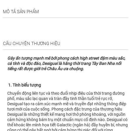
MÔ TẢ SẢN PHẨM
CÂU CHUYỆN THƯƠNG HIỆU
Gây ấn tượng mạnh mẽ bởi phong cách high street đậm màu sắc,
cá tính và độc đáo, Desigual là hãng thời trang Tây Ban Nha nổi
tiếng rất được giới trẻ Châu Âu ưa chuộng.
1. Tính biểu tượng
Chuyển động liên tục và theo đuổi nhịp điệu của thời trang đường
phố, màu sắc lạc quan và tràn đầy tinh thần tuổi trẻ rực rỡ,
Desigual tạo ra cảm xúc mạnh mẽ và truyền đạt những thông điệp
tươi mới của cuộc sống. Phong cách đặc trưng của thương hiệu
Desigual là những thiết kế mang hơi thở phóng khoáng, với nguồn
cảm hứng không bám trụ một chuẩn mực cố định nào. Desigual có
thể khoác lên mình họa tiết Galactic (ngân hà) đầy huyền bí, nhưng
cũng có thể gây bất ngờ bởi cảm hứng thị giác đối với rừng