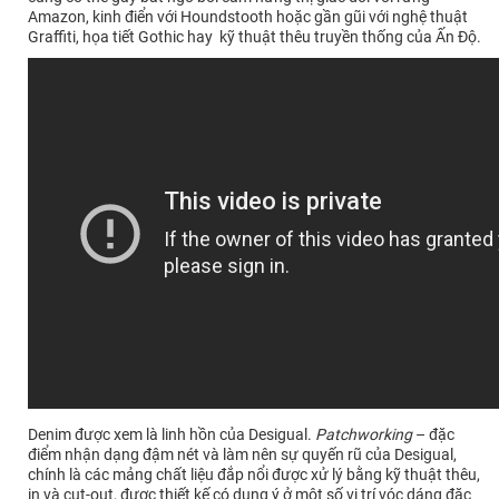
Amazon, kinh điển với Houndstooth hoặc gần gũi với nghệ thuật
Graffiti, họa tiết Gothic hay kỹ thuật thêu truyền thống của Ấn Độ.
Denim được xem là linh hồn của Desigual.
Patchworking
– đặc
điểm nhận dạng đậm nét và làm nên sự quyến rũ của Desigual,
chính là các mảng chất liệu đắp nổi được xử lý bằng kỹ thuật thêu,
in và cut-out, được thiết kế có dụng ý ở một số vị trí vóc dáng đặc