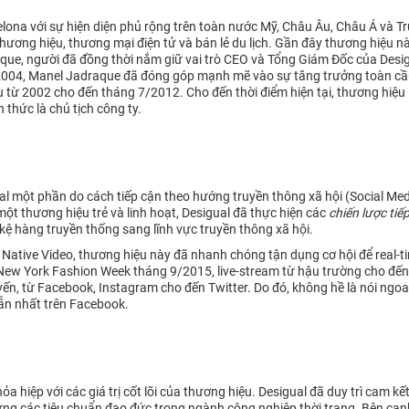
rcelona với sự hiện diện phủ rộng trên toàn nước Mỹ, Châu Âu, Châu Á và
ương hiệu, thương mại điện tử và bán lẻ du lịch. Gần đây thương hiệu n
aque, người đã đồng thời nắm giữ vai trò CEO và Tổng Giám Đốc của Desigu
 2004, Manel Jadraque đã đóng góp mạnh mẽ vào sự tăng trưởng toàn cầu
 từ 2002 cho đến tháng 7/2012. Cho đến thời điểm hiện tại, thương hiệu 
 thức là chủ tịch công ty.
al một phần do cách tiếp cận theo hướng truyền thông xã hội (Social Med
một thương hiệu trẻ và linh hoạt, Desigual đã thực hiện các
chiến lược tiế
kệ hàng truyền thống sang lĩnh vực truyền thông xã hội.
 Native Video, thương hiệu này đã nhanh chóng tận dụng cơ hội để real-
 New York Fashion Week tháng 9/2015, live-stream từ hậu trường cho đến
yến, từ Facebook, Instagram cho đến Twitter. Do đó, không hề là nói ngoa
ẫn nhất trên Facebook.
hỏa hiệp với các giá trị cốt lõi của thương hiệu. Desigual đã duy trì ca
đáp ứng các tiêu chuẩn đạo đức trong ngành công nghiệp thời trang. Bên c