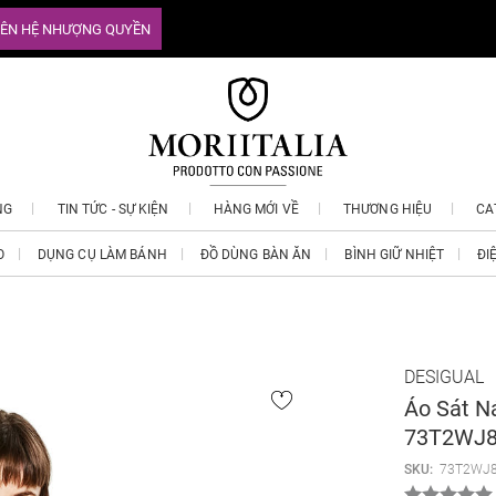
IÊN HỆ NHƯỢNG QUYỀN
NG
TIN TỨC - SỰ KIỆN
HÀNG MỚI VỀ
THƯƠNG HIỆU
CA
O
DỤNG CỤ LÀM BÁNH
ĐỒ DÙNG BÀN ĂN
BÌNH GIỮ NHIỆT
ĐI
DESIGUAL
Áo Sát N
73T2WJ
SKU:
73T2WJ