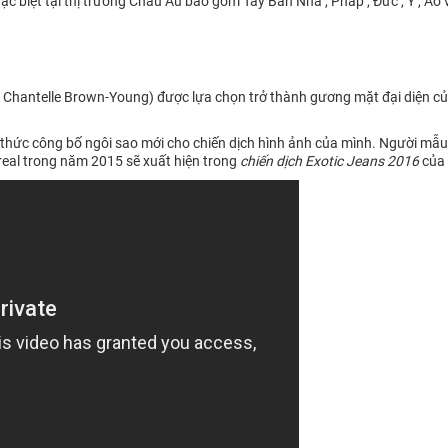
 biệt tại thị trường Châu Âu bao gồm Tây Ban Nha , Pháp , Đức , Ý , Áo v
Chantelle Brown-Young) được lựa chọn trở thành gương mặt đại diện của
thức công bố ngôi sao mới cho chiến dịch hình ảnh của mình. Người mẫ
real trong năm 2015 sẽ xuất hiện trong
chiến dịch Exotic Jeans 2016
của 