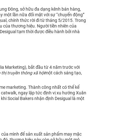
 Trung Đông, sở hữu đa dạng kênh bán hàng,
ày một lần nữa đối mặt với sự “chuyển động”
al, chính thức rời đi từ tháng 5/2015. Trong
 của thương hiệu. Người tiền nhiên của
Desigual tạm thời được điều hành bởi nhà
ia Marketing), bắt đầu từ 4 năm trước với
p thị truyền thông xã hội
một cách sáng tạo,
time marketing. Thành công nhất có thể kể
 catwalk, ngay lập tức định vị xu hướng Xuân
 khi Social Bakers nhận định Desigual là một
m kết của mình để sản xuất sản phẩm may mặc
ạnh đó, thương hiệu này còn sở hữu một mô