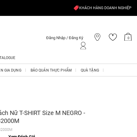
KHÁCH HÀNG DOANH NGHIỆP
Đăng Nhập / Đăng Ký
0
TALOGUE
ỆN GIA DỤNG
BẢO QUẢN THỰC PHẨM
QUÀ TẶNG
ách Nữ T-SHIRT Size M NEGRO -
82000M
82000M