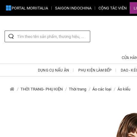
PORTAL MORIITALIA
SAIGON INDOCHINA
CỘNG TÁC VIÊN
L
CỬA HÀ
DỤNG CỤ NẤU ĂN
PHỤ KIỆN LÀM BẾP
DAO - KÉ
THỜI TRANG- PHỤ KIỆN
Thời trang
Áo các loại
Áo kiểu