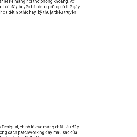
thiết kế mang hơi thở phóng khoáng, với
n hà) đầy huyền bí, nhưng cũng có thể gây
 họa tiết Gothic hay kỹ thuật thêu truyền
Desigual, chính là các mảng chất liệu đắp
ù phong cách patchworking đầy màu sắc của