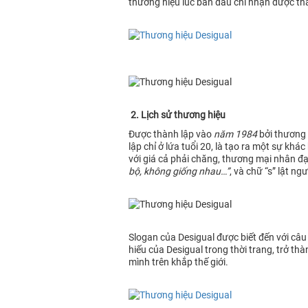
thương hiệu lúc ban đầu chỉ nhận được thá
2. Lịch sử thương hiệu
Được thành lập vào
năm 1984
bởi thương 
lập chỉ ở lứa tuổi 20, là tạo ra một sự k
với giá cả phải chăng, thương mại nhân đạ
bộ, không giống nhau…”
, và chữ “s” lật n
Slogan của Desigual được biết đến với câu 
hiếu của Desigual trong thời trang, trở t
mình trên khắp thế giới.