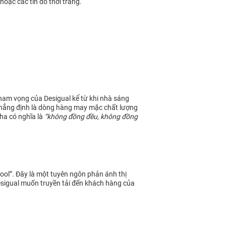
hoặc các tín đồ thời trang.
ham vọng của Desigual kể từ khi nhà sáng
n khẳng định là dòng hàng may mặc chất lượng
Nha có nghĩa là
“không đồng đều, không đồng
cool”. Đây là một tuyên ngôn phản ánh thị
Desigual muốn truyền tải đến khách hàng của