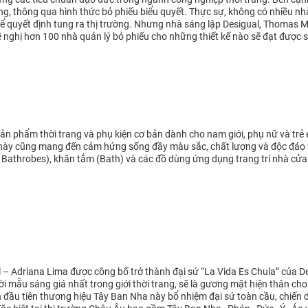
g, thông qua hình thức bỏ phiếu biểu quyết. Thực sự, không có nhiều nhà
 quyết định tung ra thị trường. Nhưng nhà sáng lập Desigual, Thomas Mey
 nghị hơn 100 nhà quản lý bỏ phiếu cho những thiết kế nào sẽ đạt được
n phẩm thời trang và phụ kiện cơ bản dành cho nam giới, phụ nữ và trẻ e
 này cũng mang đến cảm hứng sống đầy màu sắc, chất lượng và độc đáo
Bathrobes), khăn tắm (Bath) và các đồ dùng ứng dụng trang trí nhà cửa
 – Adriana Lima được công bố trở thành đại sứ “La Vida Es Chula” của De
i mẫu sáng giá nhất trong giới thời trang, sẽ là gương mặt hiện thân cho
 đầu tiên thương hiệu Tây Ban Nha này bổ nhiệm đại sứ toàn cầu, chiến 