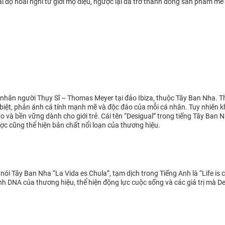
i độ hoài nghi từ giới mộ điệu, ngược lại đã trở thành dòng sản phẩm mê 
nhân người Thụy Sĩ – Thomas Meyer tại đảo Ibiza, thuộc Tây Ban Nha. T
hác biệt, phản ánh cá tính mạnh mẽ và độc đáo của mỗi cá nhân. Tuy nhiê
o và bền vững dành cho giới trẻ. Cái tên “Desigual” trong tiếng Tây Ban 
gược cũng thể hiện bản chất nổi loạn của thương hiệu.
nói Tây Ban Nha “La Vida es Chula”, tạm dịch trong Tiếng Anh là “Life is 
hành DNA của thương hiệu, thể hiện động lực cuộc sống và các giá trị mà 