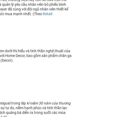
 quản lý yêu cầu nhân viên bỏ phiếu bình
er đã cùng với đội ngũ nhân viên thiết kế
 sức mua mạnh nhất. (Theo
Retail-
m dưới thị hiếu và tinh thần nghệ thuật của
 với Home Decor, bao gồm sản phẩm chăn ga
 (Decor).
sigual trong dịp
kỉ niệm 30 năm của thương
 sự tự do, niềm hạnh phúc và tinh thần lạc
dịch quảng bá diễn ra trong suốt các mùa