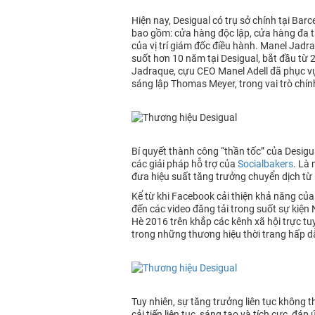
Hiện nay, Desigual có trụ sở chính tại Ba
bao gồm: cửa hàng độc lập, cửa hàng đa th
của vị trí giám đốc điều hành. Manel Jadr
suốt hơn 10 năm tại Desigual, bắt đầu từ
Jadraque, cựu CEO Manel Adell đã phục vụ
sáng lập Thomas Meyer, trong vai trò chính
Bí quyết thành công “thần tốc” của Desigu
các giải pháp hỗ trợ của
Socialbakers
. Là 
đưa hiệu suất tăng trưởng chuyển dịch từ 
Kể từ khi Facebook cải thiện khả năng của
đến các video đăng tải trong suốt sự kiện
Hè 2016 trên khắp các kênh xã hội trực tu
trong những thương hiệu thời trang hấp d
Tuy nhiên, sự tăng trưởng liên tục không t
cải tiến liên tục, sáng tạo và tích cực, 