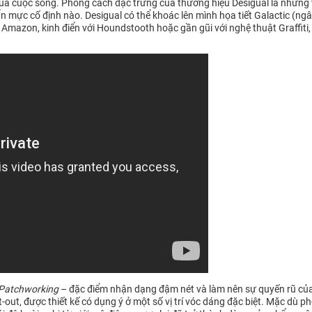
của cuộc sống. Phong cách đặc trưng của thương hiệu Desigual là những 
ực cố định nào. Desigual có thể khoác lên mình họa tiết Galactic (ngâ
 Amazon, kinh điển với Houndstooth hoặc gần gũi với nghệ thuật Graffiti,
Patchworking
– đặc điểm nhận dạng đậm nét và làm nên sự quyến rũ của 
ut-out, được thiết kế có dụng ý ở một số vị trí vóc dáng đặc biệt. Mặc d