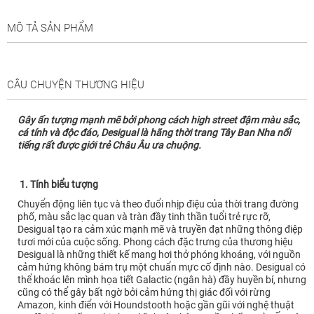
MÔ TẢ SẢN PHẨM
CÂU CHUYỆN THƯƠNG HIỆU
Gây ấn tượng mạnh mẽ bởi phong cách high street đậm màu sắc,
cá tính và độc đáo, Desigual là hãng thời trang Tây Ban Nha nổi
tiếng rất được giới trẻ Châu Âu ưa chuộng.
1. Tính biểu tượng
Chuyển động liên tục và theo đuổi nhịp điệu của thời trang đường
phố, màu sắc lạc quan và tràn đầy tinh thần tuổi trẻ rực rỡ,
Desigual tạo ra cảm xúc mạnh mẽ và truyền đạt những thông điệp
tươi mới của cuộc sống. Phong cách đặc trưng của thương hiệu
Desigual là những thiết kế mang hơi thở phóng khoáng, với nguồn
cảm hứng không bám trụ một chuẩn mực cố định nào. Desigual có
thể khoác lên mình họa tiết Galactic (ngân hà) đầy huyền bí, nhưng
cũng có thể gây bất ngờ bởi cảm hứng thị giác đối với rừng
Amazon, kinh điển với Houndstooth hoặc gần gũi với nghệ thuật