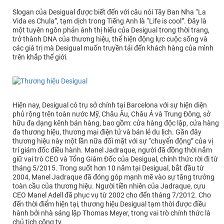
Slogan của Desigual được biết đến với câu nói Tây Ban Nha “La
Vida es Chula”, tạm dịch trong Tiếng Anh là “Life is cool”. Đây là
một tuyên ngôn phản ánh thị hiếu của Desigual trong thời trang,
trở thành DNA của thương hiệu, thể hiện động lực cuộc sống và
các giá trị mà Desigual muốn truyền tải đến khách hàng của mình
trên khắp thế giới.
Hiện nay, Desigual có trụ sở chính tại Barcelona với sự hiện diện
phủ rộng trên toàn nước Mỹ, Châu Âu, Châu Á và Trung Đông, sở
hữu đa dạng kênh bán hàng, bao gồm: cửa hàng độc lập, cửa hàng
đa thương hiệu, thương mại điện tử và bán lẻ du lịch. Gần đây
thương hiệu này một lần nữa đối mặt với sự “chuyển động” của vị
trí giám đốc điều hành. Manel Jadraque, người đã đồng thời nắm
giữ vai trò CEO và Tổng Giám Đốc của Desigual, chính thức rời đi từ
tháng 5/2015. Trong suốt hơn 10 năm tại Desigual, bắt đầu từ
2004, Manel Jadraque đã đóng góp mạnh mẽ vào sự tăng trưởng
toàn cầu của thương hiệu. Người tiền nhiên của Jadraque, cựu
CEO Manel Adell đã phục vụ từ 2002 cho đến tháng 7/2012. Cho
đến thời điểm hiện tại, thương hiệu Desigual tạm thời được điều
hành bởi nhà sáng lập Thomas Meyer, trong vai trò chính thức là
chủ tịch công ty.