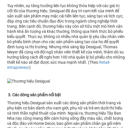
Tuy nhiên, sự tăng trưởng liên tục không thỏa hiệp với các giá trị
cốt lõi của thương hiệu. Desigual đã duy trì cam kết của mình để
sản xuất sản phẩm may mặc cải tiến liên tục, sáng tạo và tích cực,
đáp ứng các tiêu chuẩn đạo đức trong ngành công nghiệp thời
trang. Bên cạnh đó, thương hiệu này còn sở hữu một mô hình vận
hành khá ấn tượng và khác thường, thông qua hình thức bỏ phiếu
biểu quyết. Thực sự, không có nhiều nhà quản lý yêu cầu nhân viên
bỏ phiếu bình chọn cho các sản phẩm sáng tạo của họ để quyết
định tung ra thị trường. Nhưng nhà sáng lập Desigual, Thomas
Meyer đã cùng với đội ngũ nhân viên thiết kế của mình, thăm dò xu
hướng bằng cách đề nghị hơn 100 nhà quản lý bỏ phiếu cho những
thiết kế nào sẽ đạt được sức mua mạnh nhất. (Theo
Retail-
intrapreneur
)
3. Các dòng sản phẩm nổi bật
Thương hiệu Desigual sản xuất các dòng sản phẩm thời trang và
phụ kiện cơ bản dành cho nam giới, phụ nữ và trẻ em dưới thị hiếu
và tinh thần nghệ thuật của mình. Ngoài ra, thương hiệu Tây Ban
Nha này cũng mang đến cảm hứng sống đầy màu sắc, chất lượng
và độc đáo với Home Decor, bao gồm sản phẩm chăn ga gối nệm