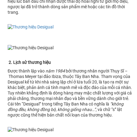
hiệu lúc ban đầu chỉ nhận được thái độ hoài nghi từ giới mộ điệu,
ngược lại đã trở thành dòng sản phẩm mê hoặc các tín đồ thời
trang.
2. Lịch sử thương hiệu
Được thành lập vào
năm 1984
bởi thương nhân người Thụy Sĩ –
Thomas Meyer tại đảo Ibiza, thuộc Tây Ban Nha. Tham vọng của
Desigual kể từ khi nhà sáng lập chỉ ở lứa tuổi 20, là tạo ra một sự
khác biệt, phản ánh cá tính mạnh mẽ và độc đáo của mỗi cá nhân.
Tuy nhiên khẳng định là dòng hàng may mặc chất lượng với giá cả
phải chăng, thương mại nhân đạo và bền vững dành cho giới trẻ.
Cái tên “Desigual” trong tiếng Tây Ban Nha có nghĩa là
“không
đồng đều, không đồng bộ, không giống nhau…”
, và chữ “s” lật
ngược cũng thể hiện bản chất nổi loạn của thương hiệu.