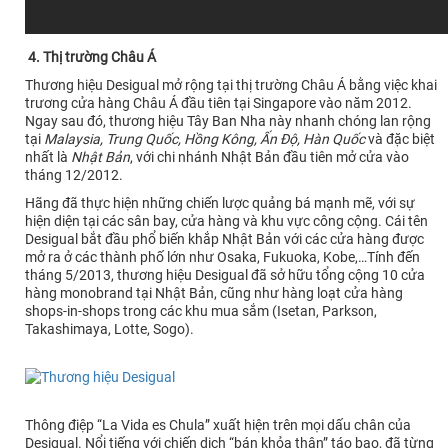
4. Thị trường Châu Á
Thương hiệu Desigual mở rộng tại thị trường Châu Á bằng việc khai
trương cửa hàng Châu Á đầu tiên tại Singapore vào năm 2012.
Ngay sau đó, thương hiệu Tây Ban Nha này nhanh chóng lan rộng
tại
Malaysia, Trung Quốc, Hồng Kông, Ấn Độ, Hàn Quốc
và đặc biệt
nhất là
Nhật Bản
, với chi nhánh Nhật Bản đầu tiên mở cửa vào
tháng 12/2012.
Hãng đã thực hiện những chiến lược quảng bá mạnh mẽ, với sự
hiện diện tại các sân bay, cửa hàng và khu vực công cộng. Cái tên
Desigual bắt đầu phổ biến khắp Nhật Bản với các cửa hàng được
mở ra ở các thành phố lớn như Osaka, Fukuoka, Kobe,…Tính đến
tháng 5/2013, thương hiệu Desigual đã sở hữu tổng cộng 10 cửa
hàng monobrand tại Nhật Bản, cũng như hàng loạt cửa hàng
shops-in-shops trong các khu mua sắm (Isetan, Parkson,
Takashimaya, Lotte, Sogo).
Thông điệp “La Vida es Chula” xuất hiện trên mọi dấu chân của
Desigual. Nổi tiếng với chiến dịch “bán khỏa thân” táo bạo, đã từng