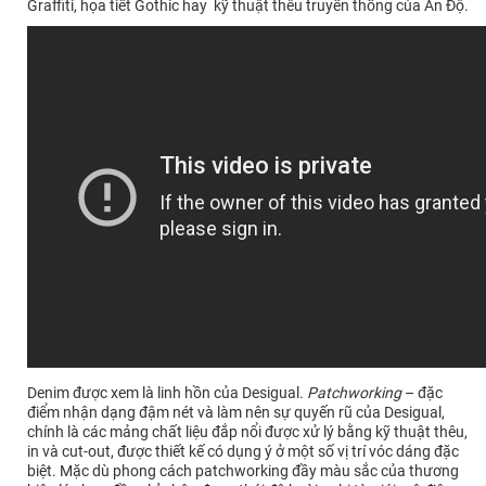
Graffiti, họa tiết Gothic hay kỹ thuật thêu truyền thống của Ấn Độ.
Denim được xem là linh hồn của Desigual.
Patchworking
– đặc
điểm nhận dạng đậm nét và làm nên sự quyến rũ của Desigual,
chính là các mảng chất liệu đắp nổi được xử lý bằng kỹ thuật thêu,
in và cut-out, được thiết kế có dụng ý ở một số vị trí vóc dáng đặc
biệt. Mặc dù phong cách patchworking đầy màu sắc của thương