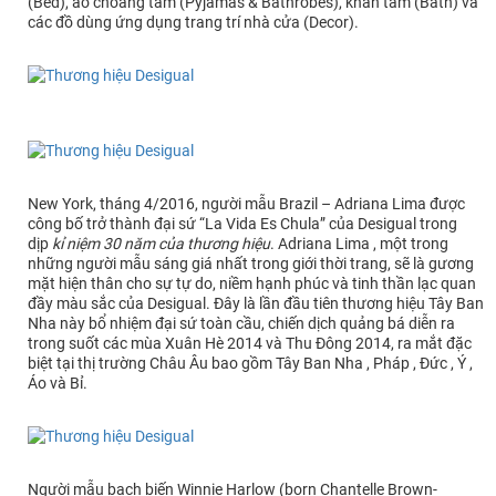
(Bed), áo choàng tắm (Pyjamas & Bathrobes), khăn tắm (Bath) và
các đồ dùng ứng dụng trang trí nhà cửa (Decor).
New York, tháng 4/2016, người mẫu Brazil – Adriana Lima được
công bố trở thành đại sứ “La Vida Es Chula” của Desigual trong
dịp
kỉ niệm 30 năm của thương hiệu
. Adriana Lima , một trong
những người mẫu sáng giá nhất trong giới thời trang, sẽ là gương
mặt hiện thân cho sự tự do, niềm hạnh phúc và tinh thần lạc quan
đầy màu sắc của Desigual. Đây là lần đầu tiên thương hiệu Tây Ban
Nha này bổ nhiệm đại sứ toàn cầu, chiến dịch quảng bá diễn ra
trong suốt các mùa Xuân Hè 2014 và Thu Đông 2014, ra mắt đặc
biệt tại thị trường Châu Âu bao gồm Tây Ban Nha , Pháp , Đức , Ý ,
Áo và Bỉ.
Người mẫu bạch biến Winnie Harlow (born Chantelle Brown-