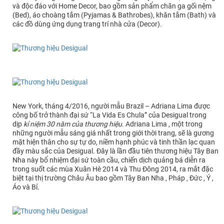
và độc đáo với Home Decor, bao gồm sản phẩm chăn ga gối nệm
(Bed), áo choàng tắm (Pyjamas & Bathrobes), khăn tắm (Bath) và
các đồ dùng ứng dụng trang trí nhà cửa (Decor).
New York, tháng 4/2016, người mẫu Brazil – Adriana Lima được
công bố trở thành đại sứ “La Vida Es Chula” của Desigual trong
dịp
kỉ niệm 30 năm của thương hiệu
. Adriana Lima , một trong
những người mẫu sáng giá nhất trong giới thời trang, sẽ là gương
mặt hiện thân cho sự tự do, niềm hạnh phúc và tinh thần lạc quan
đầy màu sắc của Desigual. Đây là lần đầu tiên thương hiệu Tây Ban
Nha này bổ nhiệm đại sứ toàn cầu, chiến dịch quảng bá diễn ra
trong suốt các mùa Xuân Hè 2014 và Thu Đông 2014, ra mắt đặc
biệt tại thị trường Châu Âu bao gồm Tây Ban Nha , Pháp , Đức , Ý ,
Áo và Bỉ.