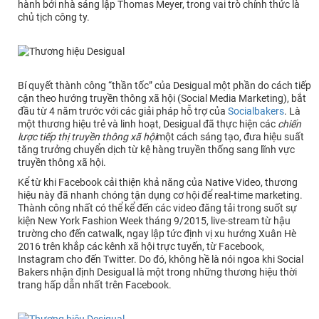
hành bởi nhà sáng lập Thomas Meyer, trong vai trò chính thức là
chủ tịch công ty.
Bí quyết thành công “thần tốc” của Desigual một phần do cách tiếp
cận theo hướng truyền thông xã hội (Social Media Marketing), bắt
đầu từ 4 năm trước với các giải pháp hỗ trợ của
Socialbakers
. Là
một thương hiệu trẻ và linh hoạt, Desigual đã thực hiện các
chiến
lược tiếp thị truyền thông xã hội
một cách sáng tạo, đưa hiệu suất
tăng trưởng chuyển dịch từ kệ hàng truyền thống sang lĩnh vực
truyền thông xã hội.
Kể từ khi Facebook cải thiện khả năng của Native Video, thương
hiệu này đã nhanh chóng tận dụng cơ hội để real-time marketing.
Thành công nhất có thể kể đến các video đăng tải trong suốt sự
kiện New York Fashion Week tháng 9/2015, live-stream từ hậu
trường cho đến catwalk, ngay lập tức định vị xu hướng Xuân Hè
2016 trên khắp các kênh xã hội trực tuyến, từ Facebook,
Instagram cho đến Twitter. Do đó, không hề là nói ngoa khi Social
Bakers nhận định Desigual là một trong những thương hiệu thời
trang hấp dẫn nhất trên Facebook.