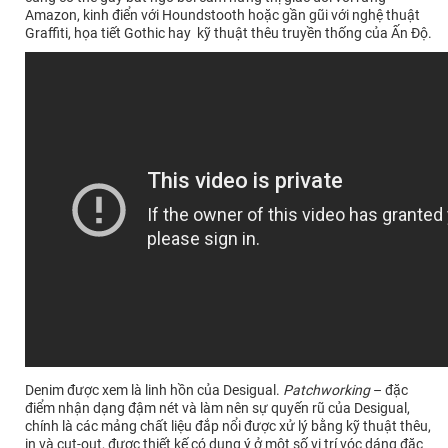
Amazon, kinh điển với Houndstooth hoặc gần gũi với nghệ thuật
Graffiti, họa tiết Gothic hay kỹ thuật thêu truyền thống của Ấn Độ.
Denim được xem là linh hồn của Desigual.
Patchworking
– đặc
điểm nhận dạng đậm nét và làm nên sự quyến rũ của Desigual,
chính là các mảng chất liệu đắp nổi được xử lý bằng kỹ thuật thêu,
in và cut-out, được thiết kế có dụng ý ở một số vị trí vóc dáng đặc