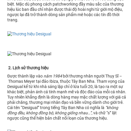
biệt. Mặc dù phong cách patchworking đầy màu sắc của thương
hiệu lúc ban đầu chỉ nhận được thái độ hoài nghi từ giới mộ điệu,
ngược lại đã trở thành dòng sản phẩm mê hoặc các tín đồ thời
trang.
2. Lịch sử thương hiệu
Được thành lập vào
năm 1984
bởi thương nhân người Thụy Sĩ –
Thomas Meyer tại đảo Ibiza, thuộc Tây Ban Nha. Tham vọng của
Desigual kể từ khi nhà sáng lập chỉ ở lứa tuổi 20, là tạo ra một sự
khác biệt, phản ánh cá tính mạnh mẽ và độc đáo của mỗi cá nhân.
Tuy nhiên khẳng định là dòng hàng may mặc chất lượng với giá cả
phải chăng, thương mại nhân đạo và bền vững dành cho giới trẻ.
Cái tên “Desigual” trong tiếng Tây Ban Nha có nghĩa là
“không
đồng đều, không đồng bộ, không giống nhau…”
, và chữ “s” lật
ngược cũng thể hiện bản chất nổi loạn của thương hiệu.