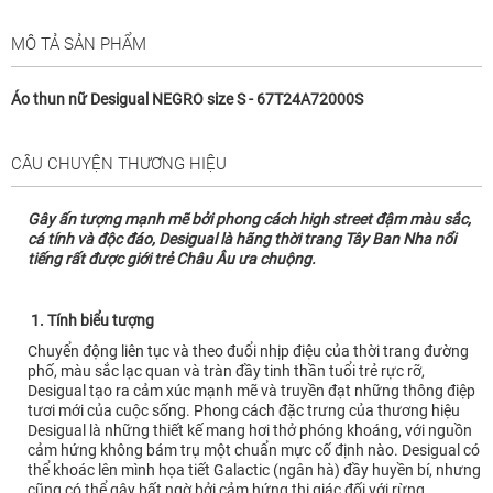
MÔ TẢ SẢN PHẨM
Áo thun nữ Desigual NEGRO size S - 67T24A72000S
CÂU CHUYỆN THƯƠNG HIỆU
Gây ấn tượng mạnh mẽ bởi phong cách high street đậm màu sắc,
cá tính và độc đáo, Desigual là hãng thời trang Tây Ban Nha nổi
tiếng rất được giới trẻ Châu Âu ưa chuộng.
1. Tính biểu tượng
Chuyển động liên tục và theo đuổi nhịp điệu của thời trang đường
phố, màu sắc lạc quan và tràn đầy tinh thần tuổi trẻ rực rỡ,
Desigual tạo ra cảm xúc mạnh mẽ và truyền đạt những thông điệp
tươi mới của cuộc sống. Phong cách đặc trưng của thương hiệu
Desigual là những thiết kế mang hơi thở phóng khoáng, với nguồn
cảm hứng không bám trụ một chuẩn mực cố định nào. Desigual có
thể khoác lên mình họa tiết Galactic (ngân hà) đầy huyền bí, nhưng
cũng có thể gây bất ngờ bởi cảm hứng thị giác đối với rừng