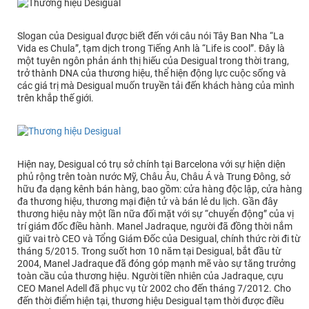
Slogan của Desigual được biết đến với câu nói Tây Ban Nha “La
Vida es Chula”, tạm dịch trong Tiếng Anh là “Life is cool”. Đây là
một tuyên ngôn phản ánh thị hiếu của Desigual trong thời trang,
trở thành DNA của thương hiệu, thể hiện động lực cuộc sống và
các giá trị mà Desigual muốn truyền tải đến khách hàng của mình
trên khắp thế giới.
Hiện nay, Desigual có trụ sở chính tại Barcelona với sự hiện diện
phủ rộng trên toàn nước Mỹ, Châu Âu, Châu Á và Trung Đông, sở
hữu đa dạng kênh bán hàng, bao gồm: cửa hàng độc lập, cửa hàng
đa thương hiệu, thương mại điện tử và bán lẻ du lịch. Gần đây
thương hiệu này một lần nữa đối mặt với sự “chuyển động” của vị
trí giám đốc điều hành. Manel Jadraque, người đã đồng thời nắm
giữ vai trò CEO và Tổng Giám Đốc của Desigual, chính thức rời đi từ
tháng 5/2015. Trong suốt hơn 10 năm tại Desigual, bắt đầu từ
2004, Manel Jadraque đã đóng góp mạnh mẽ vào sự tăng trưởng
toàn cầu của thương hiệu. Người tiền nhiên của Jadraque, cựu
CEO Manel Adell đã phục vụ từ 2002 cho đến tháng 7/2012. Cho
đến thời điểm hiện tại, thương hiệu Desigual tạm thời được điều