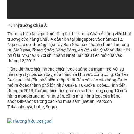
4. Thị trường Châu Á
Thương hiệu Desigual mở rộng tại thị trường Châu Á bằng việc khai
trương cửa hàng Châu Á đầu tiên tại Singapore vào năm 2012.
Ngay sau đó, thương hiệu Tây Ban Nha này nhanh chóng lan rộng
tại
Malaysia, Trung Quốc, Hồng Kông, Ấn Độ, Hàn Quốc
và đặc biệt
nhất là
Nhật Bản
, với chi nhánh Nhật Bản đầu tiên mở cửa vào
tháng 12/2012.
Hãng đã thực hiện những chiến lược quảng bá mạnh mẽ, với sự
hiện diện tại các sân bay, cửa hàng và khu vực công cộng. Cái tên
Desigual bắt đầu phổ biến khắp Nhật Bản với các cửa hàng được
mở ra ở các thành phố lớn như Osaka, Fukuoka, Kobe,…Tính đến
tháng 5/2013, thương hiệu Desigual đã sở hữu tổng cộng 10 cửa
hàng monobrand tại Nhật Bản, cũng như hàng loạt cửa hàng
shops-in-shops trong các khu mua sắm (Isetan, Parkson,
Takashimaya, Lotte, Sogo).