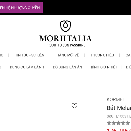
IÊN HỆ NHƯỢNG QUYỀN
NG
TIN TỨC - SỰ KIỆN
HÀNG MỚI VỀ
THƯƠNG HIỆU
CA
O
DỤNG CỤ LÀM BÁNH
ĐỒ DÙNG BÀN ĂN
BÌNH GIỮ NHIỆT
ĐI
KORMEL
Bát Mel
SKU:
E10031.
176.796 