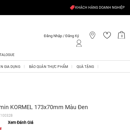
KHÁCH HÀNG DOANH NGHIỆP
Đăng Nhập / Đăng Ký
0
TALOGUE
ỆN GIA DỤNG
BẢO QUẢN THỰC PHẨM
QUÀ TẶNG
amin KORMEL 173x70mm Màu Đen
E10032B
Xem Đánh Giá
₫