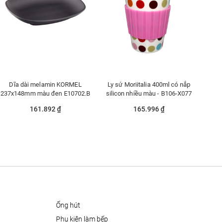
Dĩa dài melamin KORMEL
Ly sứ Moriitalia 400ml có nắp
237x148mm màu đen E10702.B
silicon nhiều màu - B106-X077
161.892 ₫
165.996 ₫
ống hút
phụ kiện làm bếp