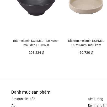
Bát melamin KORMEL 183x70mm
Dĩa tròn melamin KORMEL
màu đen E10032.B
113x32mm- màu kem
208.224 ₫
90.720 ₫
Danh mục sản phẩm
ấm đun siêu tốc
đèn tường
áo
đèn trang trí