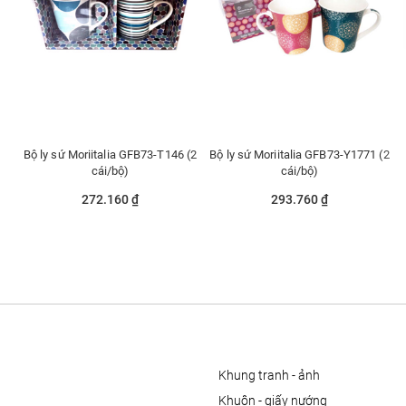
Bộ ly sứ Moriitalia GFB73-T146 (2
Bộ ly sứ Moriitalia GFB73-Y1771 (2
cái/bộ)
cái/bộ)
272.160 ₫
293.760 ₫
khung tranh - ảnh
khuôn - giấy nướng