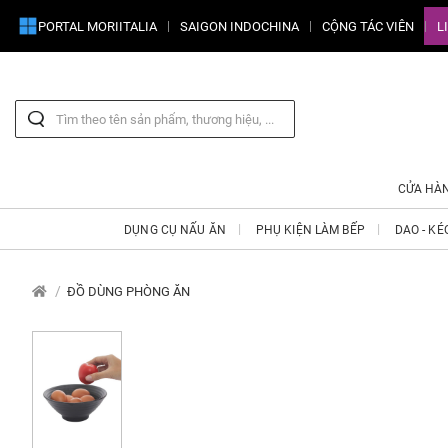
PORTAL MORIITALIA
SAIGON INDOCHINA
CỘNG TÁC VIÊN
L
CỬA HÀ
DỤNG CỤ NẤU ĂN
PHỤ KIỆN LÀM BẾP
DAO - KÉ
ĐỒ DÙNG PHÒNG ĂN