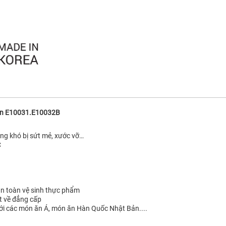
n E10031.E10032B
ng khó bị sứt mẻ, xước vỡ…
C
an toàn vệ sinh thực phẩm
t về đẳng cấp
với các món ăn Á, món ăn Hàn Quốc Nhật Bản....