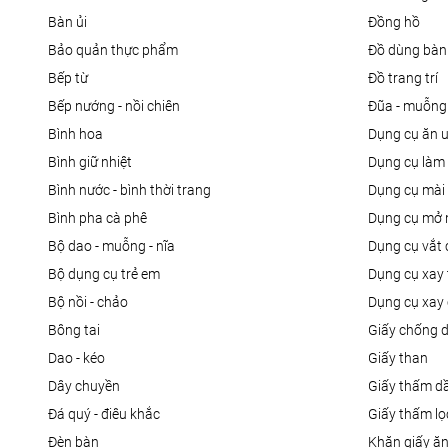
bàn ủi
đồng hồ
bảo quản thực phẩm
đồ dùng bàn
bếp từ
đồ trang trí
bếp nướng - nồi chiên
đũa - muỗng
bình hoa
dụng cụ ăn 
bình giữ nhiệt
dụng cụ là
bình nước - bình thời trang
dụng cụ mài
bình pha cà phê
dụng cụ mở 
bộ dao - muỗng - nĩa
dụng cụ vắt
bộ dụng cụ trẻ em
dụng cụ xay 
bộ nồi - chảo
dụng cụ xay 
bông tai
giấy chống 
dao - kéo
giấy than
dây chuyền
giấy thấm d
đá quý - điêu khắc
giấy thấm l
đèn bàn
khăn giấy ă