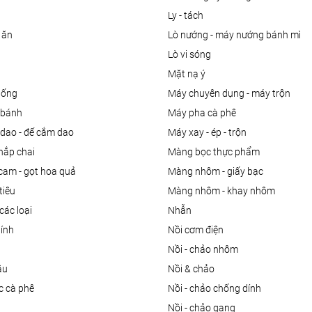
ly - tách
 ăn
lò nướng - máy nướng bánh mì
lò vi sóng
mặt nạ ý
uống
máy chuyên dụng - máy trộn
m bánh
máy pha cà phê
 dao - đế cắm dao
máy xay - ép - trộn
nắp chai
màng bọc thực phẩm
 cam - gọt hoa quả
màng nhôm - giấy bạc
tiêu
màng nhôm - khay nhôm
các loại
nhẫn
dính
nồi cơm điện
nồi - chảo nhôm
ầu
nồi & chảo
ọc cà phê
nồi - chảo chống dính
n
nồi - chảo gang