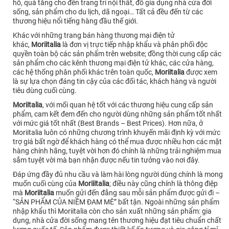
hồ, quà tăng cho đến trang trí nội thất, đồ gia dụng nhà cửa đời
sống, sản phẩm cho du lịch, dã ngoại… Tất cả đều đến từ các
thương hiệu nổi tiếng hàng đầu thế giới.
Khác với những trang bán hàng thương mại điện tử
khác,
Moriitalia
là đơn vị trực tiếp nhập khẩu và phân phối độc
quyền toàn bộ các sản phẩm trên website; đồng thời cung cấp các
sản phẩm cho các kênh thương mại điện tử khác, các cửa hàng,
các hệ thống phân phối khác trên toàn quốc,
Moriitalia
được xem
là sự lựa chọn đáng tin cậy của các đối tác, khách hàng và người
tiêu dùng cuối cùng.
Moriitalia
, với mối quan hệ tốt với các thương hiệu cung cấp sản
phẩm, cam kết đem đến cho người dùng những sản phẩm tốt nhất
với mức giá tốt nhất (Best Brands – Best Prices). Hơn nữa, ở
Moriitalia luôn có những chương trình khuyến mãi định kỳ với mức
trợ giá bất ngờ để khách hàng có thể mua được nhiều hơn các mặt
hàng chính hãng, tuyệt vời hơn đó chính là những trải nghiệm mua
sắm tuyệt vời mà bạn nhận được nếu tin tưởng vào nơi đây.
Đáp ứng đầy đủ nhu cầu và làm hài lòng người dùng chính là mong
muốn cuối cùng của
Moriiitalia
; điều này cũng chính là thông điệp
mà
Moriitalia
muốn gửi đến đằng sau mỗi sản phẩm được gửi đi –
“SẢN PHẨM CỦA NIỀM ĐAM MÊ” bất tận. Ngoài những sản phẩm
nhập khẩu thì Moriitalia còn cho sản xuất những sản phẩm: gia
dụng, nhà cửa đời sống mang tên thương hiệu đạt tiêu chuẩn chất