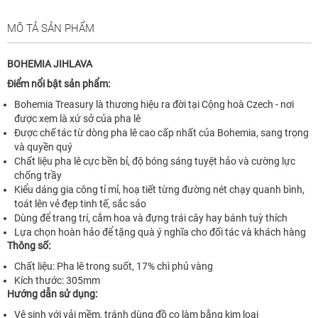
MÔ TẢ SẢN PHẨM
BOHEMIA JIHLAVA
Điểm nổi bật sản phẩm:
Bohemia Treasury là thương hiệu ra đời tại Cộng hoà Czech - nơi
được xem là xứ sở của pha lê
Được chế tác từ dòng pha lê cao cấp nhất của Bohemia, sang trọng
và quyền quý
Chất liệu pha lê cực bền bỉ, độ bóng sáng tuyệt hảo và cường lực
chống trầy
Kiểu dáng gia công tỉ mỉ, hoạ tiết từng đường nét chạy quanh bình,
toát lên vẻ đẹp tinh tế, sắc sảo
Dùng để trang trí, cắm hoa và đựng trái cây hay bánh tuỳ thích
Lựa chọn hoàn hảo để tặng quà ý nghĩa cho đối tác và khách hàng
Thông số:
Chất liệu: Pha lê trong suốt, 17% chì phủ vàng
Kích thước: 305mm
Hướng dẫn sử dụng:
Vệ sinh với vải mềm, tránh dùng đồ cọ làm bằng kim loại