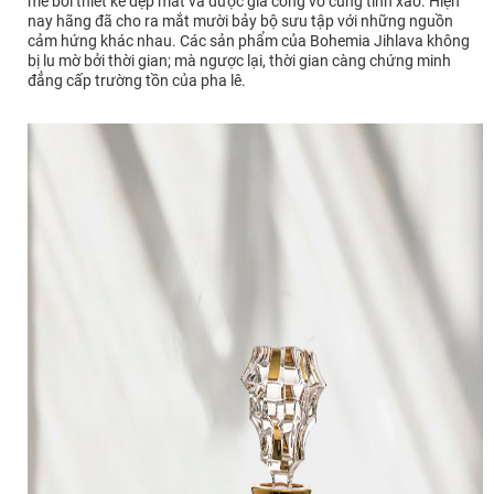
mẽ bởi thiết kế đẹp mắt và được gia công vô cùng tinh xảo. Hiện
nay hãng đã cho ra mắt mười bảy bộ sưu tập với những nguồn
cảm hứng khác nhau. Các sản phẩm của Bohemia Jihlava không
bị lu mờ bởi thời gian; mà ngược lại, thời gian càng chứng minh
đẳng cấp trường tồn của pha lê.