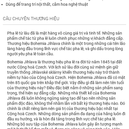
Dùng để trang trí nội thất, cắm hoa nghệ thuật
CÂU CHUYỆN THƯƠNG HIỆU
Pha lê từ lâu đã là mặt hàng vô cùng giá trị và tinh tế. Những sản
phẩm chế tác từ pha lê luôn chinh phục những vị khách đẳng cấp.
Thương hiệu Bohemia Jihlava chính là một trong những cái tên lão
làng hàng đầu trong lĩnh vực chế tác pha lê, và ghi dấu trong lòng
người yêu pha lê toàn cầu.
Bohemia Jihlava là thương hiệu pha lê ra đời từ năm 1845 tại đất
nước Cộng hoà Czech. Với lịch sử lâu đời cùng sứ mệnh gìn giữ
truyền thống Jihlavské sklárny khiến thương hiệu này trở thành
niềm tự hào của Cộng hoà Czech. Hiện Bohemia Jihlava đã có mặt
trên 85 quốc gia trên khắp thế giới. Vậy điều gì đã làm nên tên tuổi
của thương hiệu này? Điều đặc biệt nằm ở những sản phẩm sang
trọng, thể hiện sự đẳng cấp. Những nhà thiết kế của Bohemia
Jihlava đã luôn không ngừng sáng tạo để tạo nên những sản
phẩm độc đáo, không thể nhầm lẫn với bất kỳ thương hiệu nào. Đó
chính là chất riêng làm nên giá trị của thương hiệu bậc nhất tại
Cộng hoà Czech. Những dòng sản phẩm đa dạng của hãng luôn đi
đầu xu hướng, và là hòn đá tảng trong lĩnh vực chế tác pha lê.
Những bộ sưu tập của Bohemia Jihlava luôn gây ấn tượng mạnh