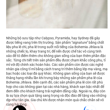
Những bộ sưu tập như Calypso, Pyramida, hay Sydney đã gây
được tiếng vang trên thị trường. Sản phẩm “signature" bằng chất
liệu pha lê chì, pha lê trong suốt nổi tiếng của Bohemia Jihlava là
những chiếc lọ, khay trang trí, đế nến được chế tác vô cùng tinh
xảo để tô điểm thêm cho không gian sống của bạn thêm phần đặc
sắc. Từng chi tiết trên sản phẩm đều được chạm khắc công phu, tỉ
mỉ với độ chính xác hoàn hảo. Các sản phẩm còn được các nghệ
nhân gia công tỉ mỉ bằng cách trang trí thêm bằng lớp mạ vàng, mạ
bạc hoặc các loại đá quý khác. Không gian sống của bạn sẽ được
thăng hạng nhiều lần khi trưng bày những sản phẩm pha lê của
Bohemia Jihlava. Bên cạnh đó, các sản phẩm pha lê còn rất phù
hợp cho các không gian tại các nhà hàng, khách sạn bậc nhất để
đem đến cho khách hàng trải nghiệm đẳng cấp. Ngoài ra, đây còn
là sự lựa chọn quà tặng sang trọng và độc đáo để tặng vào những
dịp như tân gia. Gia chủ khi được nhận món quà chắc chắn sẽ vô
cùng hài lòng.