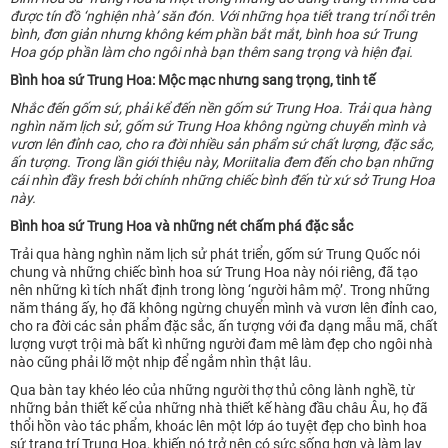
được tín đồ ‘nghiện nhà’ săn đón. Với những họa tiết trang trí nổi trên
bình, đơn giản nhưng không kém phần bắt mắt, bình hoa sứ Trung
Hoa góp phần làm cho ngôi nhà bạn thêm sang trọng và hiện đại.
Bình hoa sứ Trung Hoa: Mộc mạc nhưng sang trọng, tinh tế
Nhắc đến gốm sứ, phải kể đến nền gốm sứ Trung Hoa. Trải qua hàng
nghìn năm lịch sử, gốm sứ Trung Hoa không ngừng chuyển mình và
vươn lên đỉnh cao, cho ra đời nhiều sản phẩm sứ chất lượng, đặc sắc,
ấn tượng. Trong lần giới thiệu này, Moriitalia đem đến cho bạn những
cái nhìn đầy fresh bởi chính những chiếc bình đến từ xứ sở Trung Hoa
này.
Bình hoa sứ Trung Hoa và những nét chấm phá đặc sắc
Trải qua hàng nghìn năm lịch sử phát triển, gốm sứ Trung Quốc nói
chung và những chiếc bình hoa sứ Trung Hoa này nói riêng, đã tạo
nên những kì tích nhất định trong lòng ‘người hâm mộ’. Trong những
năm tháng ấy, họ đã không ngừng chuyển mình và vươn lên đỉnh cao,
cho ra đời các sản phẩm đặc sắc, ấn tượng với đa dạng mẫu mã, chất
lượng vượt trội mà bất kì những người đam mê làm đẹp cho ngôi nhà
nào cũng phải lỡ một nhịp để ngắm nhìn thật lâu.
Qua bàn tay khéo léo của những người thợ thủ công lành nghề, từ
những bản thiết kế của những nhà thiết kế hàng đầu châu Âu, họ đã
thổi hồn vào tác phẩm, khoác lên một lớp áo tuyệt đẹp cho bình hoa
sứ trang trí Trung Hoa, khiến nó trở nên có sức sống hơn và làm lay