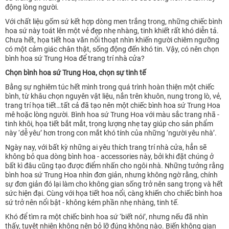
động lòng người.
Với chất liệu gốm sứ kết hợp dòng men trắng trong, những chiếc bình
hoa sứ này toát lên một vẻ đẹp nhẹ nhàng, tinh khiết rất khó diễn tả.
Chưa hết, họa tiết hoa văn nổi thoạt nhìn khiến người chiêm ngưỡng
có một cảm giác chân thật, sống động đến khó tin. Vậy, có nên chọn
bình hoa sứ Trung Hoa để trang trí nhà cửa?
Chọn bình hoa sứ Trung Hoa, chọn sự tinh tế
Bằng sự nghiêm túc hết mình trong quá trình hoàn thiện một chiếc
bình, từ khâu chọn nguyên vật liệu, nắn trên khuôn, nung trong lò, vẻ,
trang trí họa tiết…tất cả đã tạo nên một chiếc bình hoa sứ Trung Hoa
mê hoặc lòng người. Bình hoa sứ Trung Hoa với màu sắc trang nhã -
tinh khôi, họa tiết bắt mắt, trọng lượng nhẹ tay giúp cho sản phẩm
này ‘dễ yêu’ hơn trong con mắt khó tính của những ‘người yêu nhà’.
Ngày nay, với bất kỳ những ai yêu thích trang trí nhà cửa, hẳn sẽ
không bỏ qua dòng bình hoa - accessories này, bởi khi đặt chúng ở
bất kì đâu cũng tạo được điểm nhấn cho ngôi nhà. Những tưởng rằng
bình hoa sứ Trung Hoa nhìn đơn giản, nhưng không ngờ rằng, chính
sự đơn giản đó lại làm cho không gian sống trở nên sang trọng và hết
sức hiện đại. Cùng với họa tiết hoa nổi, càng khiến cho chiếc bình hoa
sứ trở nên nổi bật - không kém phần nhẹ nhàng, tinh tế.
Khó để tìm ra một chiếc bình hoa sứ ‘biết nói’, nhưng nếu đã nhìn
thấy, tuyệt nhiên không nên bỏ lỡ đúng không nào. Biến không gian