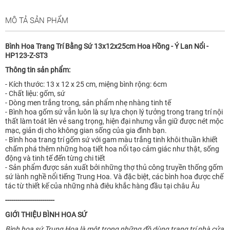
MÔ TẢ SẢN PHẨM
Bình Hoa Trang Trí Bằng Sứ 13x12x25cm Hoa Hồng - Ý Lan Nổi -
HP123-Z-ST3
Thông tin sản phẩm:
- Kích thước: 13 x 12 x 25 cm, miệng bình rộng: 6cm
- Chất liệu: gốm, sứ
- Dòng men trắng trong, sản phẩm nhẹ nhàng tinh tế
- Bình hoa gốm sứ vẫn luôn là sự lựa chọn lý tưởng trong trang trí nội
thất làm toát lên vẻ sang trọng, hiện đại nhưng vẫn giữ được nét mộc
mạc, giản dị cho không gian sống của gia đình bạn.
- Bình hoa trang trí gốm sứ với gam màu trắng tinh khôi thuần khiết
chấm phá thêm những hoạ tiết hoa nổi tạo cảm giác như thật, sống
động và tinh tế đến từng chi tiết
- Sản phẩm được sản xuất bởi những thợ thủ công truyền thống gốm
sứ lành nghề nổi tiếng Trung Hoa. Và đặc biệt, các bình hoa được chế
tác từ thiết kế của những nhà điêu khắc hàng đầu tại châu Âu
------------------------
GIỚI THIỆU BÌNH HOA SỨ
Bình hoa sứ Trung Hoa là một trong những đồ dùng trang trí nhà cửa