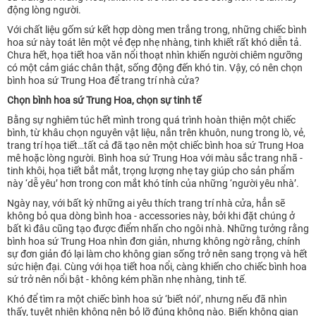
động lòng người.
Với chất liệu gốm sứ kết hợp dòng men trắng trong, những chiếc bình
hoa sứ này toát lên một vẻ đẹp nhẹ nhàng, tinh khiết rất khó diễn tả.
Chưa hết, họa tiết hoa văn nổi thoạt nhìn khiến người chiêm ngưỡng
có một cảm giác chân thật, sống động đến khó tin. Vậy, có nên chọn
bình hoa sứ Trung Hoa để trang trí nhà cửa?
Chọn bình hoa sứ Trung Hoa, chọn sự tinh tế
Bằng sự nghiêm túc hết mình trong quá trình hoàn thiện một chiếc
bình, từ khâu chọn nguyên vật liệu, nắn trên khuôn, nung trong lò, vẻ,
trang trí họa tiết…tất cả đã tạo nên một chiếc bình hoa sứ Trung Hoa
mê hoặc lòng người. Bình hoa sứ Trung Hoa với màu sắc trang nhã -
tinh khôi, họa tiết bắt mắt, trọng lượng nhẹ tay giúp cho sản phẩm
này ‘dễ yêu’ hơn trong con mắt khó tính của những ‘người yêu nhà’.
Ngày nay, với bất kỳ những ai yêu thích trang trí nhà cửa, hẳn sẽ
không bỏ qua dòng bình hoa - accessories này, bởi khi đặt chúng ở
bất kì đâu cũng tạo được điểm nhấn cho ngôi nhà. Những tưởng rằng
bình hoa sứ Trung Hoa nhìn đơn giản, nhưng không ngờ rằng, chính
sự đơn giản đó lại làm cho không gian sống trở nên sang trọng và hết
sức hiện đại. Cùng với họa tiết hoa nổi, càng khiến cho chiếc bình hoa
sứ trở nên nổi bật - không kém phần nhẹ nhàng, tinh tế.
Khó để tìm ra một chiếc bình hoa sứ ‘biết nói’, nhưng nếu đã nhìn
thấy, tuyệt nhiên không nên bỏ lỡ đúng không nào. Biến không gian