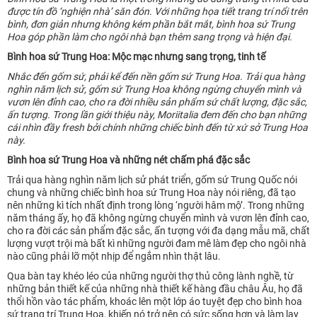
được tín đồ ‘nghiện nhà’ săn đón. Với những họa tiết trang trí nổi trên
bình, đơn giản nhưng không kém phần bắt mắt, bình hoa sứ Trung
Hoa góp phần làm cho ngôi nhà bạn thêm sang trọng và hiện đại.
Bình hoa sứ Trung Hoa: Mộc mạc nhưng sang trọng, tinh tế
Nhắc đến gốm sứ, phải kể đến nền gốm sứ Trung Hoa. Trải qua hàng
nghìn năm lịch sử, gốm sứ Trung Hoa không ngừng chuyển mình và
vươn lên đỉnh cao, cho ra đời nhiều sản phẩm sứ chất lượng, đặc sắc,
ấn tượng. Trong lần giới thiệu này, Moriitalia đem đến cho bạn những
cái nhìn đầy fresh bởi chính những chiếc bình đến từ xứ sở Trung Hoa
này.
Bình hoa sứ Trung Hoa và những nét chấm phá đặc sắc
Trải qua hàng nghìn năm lịch sử phát triển, gốm sứ Trung Quốc nói
chung và những chiếc bình hoa sứ Trung Hoa này nói riêng, đã tạo
nên những kì tích nhất định trong lòng ‘người hâm mộ’. Trong những
năm tháng ấy, họ đã không ngừng chuyển mình và vươn lên đỉnh cao,
cho ra đời các sản phẩm đặc sắc, ấn tượng với đa dạng mẫu mã, chất
lượng vượt trội mà bất kì những người đam mê làm đẹp cho ngôi nhà
nào cũng phải lỡ một nhịp để ngắm nhìn thật lâu.
Qua bàn tay khéo léo của những người thợ thủ công lành nghề, từ
những bản thiết kế của những nhà thiết kế hàng đầu châu Âu, họ đã
thổi hồn vào tác phẩm, khoác lên một lớp áo tuyệt đẹp cho bình hoa
sứ trang trí Trung Hoa, khiến nó trở nên có sức sống hơn và làm lay