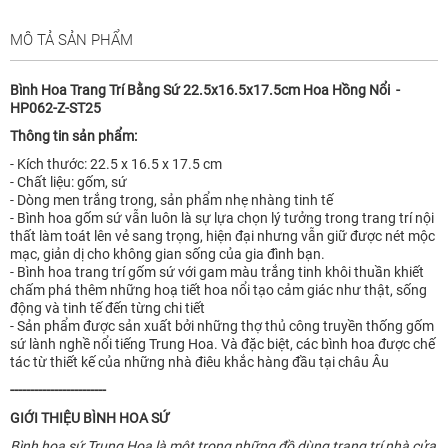
MÔ TẢ SẢN PHẨM
Bình Hoa Trang Trí Bằng Sứ 22.5x16.5x17.5cm Hoa Hồng Nổi -
HP062-Z-ST25
Thông tin sản phẩm:
- Kích thước: 22.5 x 16.5 x 17.5 cm
- Chất liệu: gốm, sứ
- Dòng men trắng trong, sản phẩm nhẹ nhàng tinh tế
- Bình hoa gốm sứ vẫn luôn là sự lựa chọn lý tưởng trong trang trí nội
thất làm toát lên vẻ sang trọng, hiện đại nhưng vẫn giữ được nét mộc
mạc, giản dị cho không gian sống của gia đình bạn.
- Bình hoa trang trí gốm sứ với gam màu trắng tinh khôi thuần khiết
chấm phá thêm những hoạ tiết hoa nổi tạo cảm giác như thật, sống
động và tinh tế đến từng chi tiết
- Sản phẩm được sản xuất bởi những thợ thủ công truyền thống gốm
sứ lành nghề nổi tiếng Trung Hoa. Và đặc biệt, các bình hoa được chế
tác từ thiết kế của những nhà điêu khắc hàng đầu tại châu Âu
------------------------
GIỚI THIỆU BÌNH HOA SỨ
Bình hoa sứ Trung Hoa là một trong những đồ dùng trang trí nhà cửa