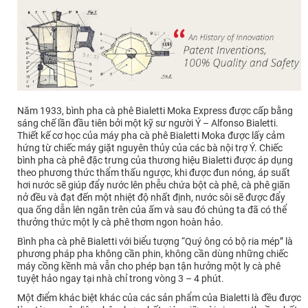
Năm 1933, bình pha cà phê Bialetti Moka Express được cấp bằng
sáng chế lần đầu tiên bởi một kỹ sư người Ý – Alfonso Bialetti.
Thiết kế cơ học của máy pha cà phê Bialetti Moka được lấy cảm
hứng từ chiếc máy giặt nguyên thủy của các bà nội trợ Ý. Chiếc
bình pha cà phê đặc trưng của thương hiệu Bialetti được áp dụng
theo phương thức thẩm thấu ngược, khi được đun nóng, áp suất
hơi nước sẽ giúp đẩy nước lên phễu chứa bột cà phê, cà phê giãn
nở đều và đạt đến một nhiệt độ nhất định, nước sôi sẽ được đẩy
qua ống dẫn lên ngăn trên của ấm và sau đó chúng ta đã có thể
thưởng thức một ly cà phê thơm ngon hoàn hảo.
Bình pha cà phê Bialetti với biểu tượng “Quý ông có bộ ria mép” là
phương pháp pha không cần phin, không cần dùng những chiếc
máy cồng kềnh mà vẫn cho phép bạn tận hưởng một ly cà phê
tuyệt hảo ngay tại nhà chỉ trong vòng 3 – 4 phút.
Một điểm khác biệt khác của các sản phẩm của Bialetti là đều được