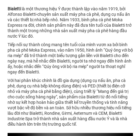
Bialetti
là một thương hiệu Ý được thành lập vào năm 1919, bởi
Alfonso Bialetti-chuyên sản xuất máy pha cà phê, dụng cụ nấu ăn
và các thiết bị nhà bếp nhỏ. Năm 1933, bình pha cà phê Moka
Express ra đời, chính sản phẩm này đã đưa tên tuổi của Bialetti trở
thành một trong những nhà sản xuất máy pha cà phê hàng đầu
nước Ý lúc đó.
Tiếp nối sự thành công mang tên tuổi của mình vươn xa bởi bình
pha cà phê Moka Express, vào năm 1950, hình ảnh “Quý ông với bộ
ria mép” đã trở thành một biểu tượng gắn liền với Bialetti cho đến
ngày nay, mà hễ nhắc đến Bialetti, người ta nhớ ngay đến hình ảnh
ấy, hoặc nhắc đến “Qúy ông với bộ ria mép” người ta thoạt nghĩ
ngay đến Bialetti.
Với hai phân khúc chính là đồ gia dụng (dụng cụ nấu ăn, pha cà
phê, dụng cụ nhà bếp không dùng điện) và PED (thiết bị điện cỡ
nhỏ và máy pha cà phê bằng điện), cùng triết lý “Mang đến giá trị
cho cuộc sống hàng ngày", sản phẩm của Bialetti từ đó nổi tiếng
nhờ sự kết hợp hoàn hảo giữa thiết kế truyền thống và tính năng
vượt bậc về độ bền và an toàn. Sở hữu nhiều thương hiệu nổi tiếng
lâu đời như Bialetti, Rondine, Girmi, Aeternum và CEM, Bialetti
Industrie Spa trở thành nhà sản xuất hàng đầu nước Ý và là nhà
điều hành lớn trên thị trường quốc tế.