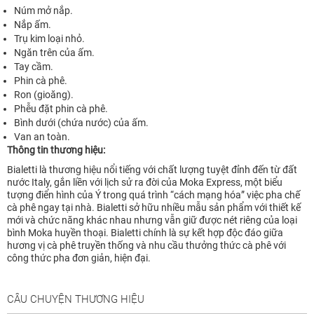
Núm mở nắp.
Nắp ấm.
Trụ kim loại nhỏ.
Ngăn trên của ấm.
Tay cầm.
Phin cà phê.
Ron (gioăng).
Phễu đặt phin cà phê.
Bình dưới (chứa nước) của ấm.
Van an toàn.
Thông tin thương hiệu:
Bialetti là thương hiệu nổi tiếng với chất lượng tuyệt đỉnh đến từ đất
nước Italy, gắn liền với lịch sử ra đời của Moka Express, một biểu
tượng điển hình của Ý trong quá trình “cách mạng hóa” việc pha chế
cà phê ngay tại nhà. Bialetti sở hữu nhiều mẫu sản phẩm với thiết kế
mới và chức năng khác nhau nhưng vẫn giữ được nét riêng của loại
bình Moka huyền thoại. Bialetti chính là sự kết hợp độc đáo giữa
hương vị cà phê truyền thống và nhu cầu thưởng thức cà phê với
công thức pha đơn giản, hiện đại.
CÂU CHUYỆN THƯƠNG HIỆU