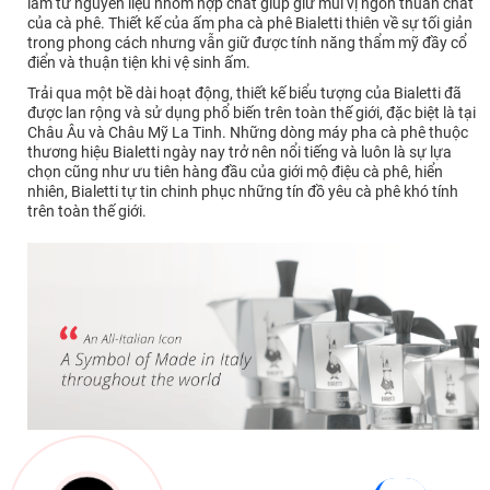
làm từ nguyên liệu nhôm hợp chất giúp giữ mùi vị ngon thuần chất
của cà phê. Thiết kế của ấm pha cà phê Bialetti thiên về sự tối giản
trong phong cách nhưng vẫn giữ được tính năng thẩm mỹ đầy cổ
điển và thuận tiện khi vệ sinh ấm.
Trải qua một bề dài hoạt động, thiết kế biểu tượng của Bialetti đã
được lan rộng và sử dụng phổ biến trên toàn thế giới, đặc biệt là tại
Châu Âu và Châu Mỹ La Tinh. Những dòng máy pha cà phê thuộc
thương hiệu Bialetti ngày nay trở nên nổi tiếng và luôn là sự lựa
chọn cũng như ưu tiên hàng đầu của giới mộ điệu cà phê, hiển
nhiên, Bialetti tự tin chinh phục những tín đồ yêu cà phê khó tính
trên toàn thế giới.