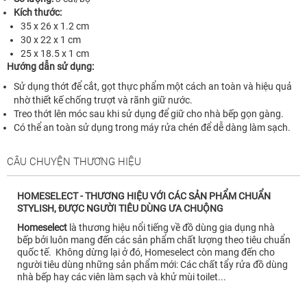
Kích thước:
35 x 26 x 1.2 cm
30 x 22 x 1 cm
25 x 18.5 x 1 cm
Hướng dẫn sử dụng:
Sử dụng thớt để cắt, gọt thực phẩm một cách an toàn và hiệu quả
nhờ thiết kế chống trượt và rãnh giữ nước.
Treo thớt lên móc sau khi sử dụng để giữ cho nhà bếp gọn gàng.
Có thể an toàn sử dụng trong máy rửa chén để dễ dàng làm sạch.
CÂU CHUYỆN THƯƠNG HIỆU
HOMESELECT - THƯƠNG HIỆU VỚI CÁC SẢN PHẨM CHUẨN
STYLISH, ĐƯỢC NGƯỜI TIÊU DÙNG ƯA CHUỘNG
Homeselect
là thương hiệu nổi tiếng về đồ dùng gia dụng nhà
bếp bởi luôn mang đến các sản phẩm chất lượng theo tiêu chuẩn
quốc tế. Không dừng lại ở đó, Homeselect còn mang đến cho
người tiêu dùng những sản phẩm mới: Các chất tẩy rửa đồ dùng
nhà bếp hay các viên làm sạch và khử mùi toilet...