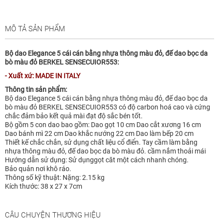
MÔ TẢ SẢN PHẨM
Bộ dao Elegance 5 cái cán bằng nhựa thông màu đỏ, đế dao bọc da
bò màu đỏ BERKEL SENSECUIOR553:
- Xuất xứ: MADE IN ITALY
Thông tin sản phẩm:
Bộ dao Elegance 5 cái cán bằng nhựa thông màu đỏ, đế dao bọc da
bò màu đỏ BERKEL SENSECUIOR553 có độ carbon hoá cao và cứng
chắc đảm bảo kết quả mài đạt độ sắc bén tốt.
Bộ gồm 5 con dao bao gồm: Dao gọt 10 cm Dao cắt xương 16 cm
Dao bánh mì 22 cm Dao khắc nướng 22 cm Dao làm bếp 20 cm
Thiết kế chắc chắn, sử dụng chất liệu cổ điển. Tay cầm làm bằng
nhựa thông màu đỏ, đế dao bọc da bò màu đỏ. cầm nắm thoải mái
Hướng dẫn sử dụng: Sử dụnggọt căt một cách nhanh chóng.
Bảo quản nơi khô ráo.
Thông số kỹ thuật: Nặng: 2.15 kg
Kích thước: 38 x 27 x 7cm
CÂU CHUYỆN THƯƠNG HIỆU