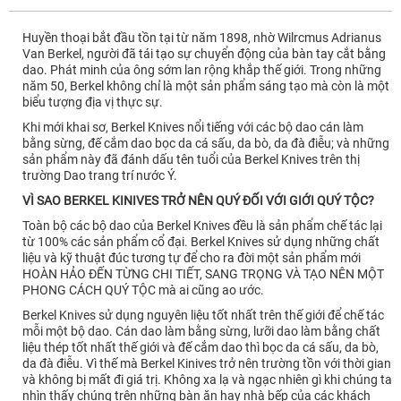
Huyền thoại bắt đầu tồn tại từ năm 1898, nhờ Wilrcmus Adrianus
Van Berkel, người đã tái tạo sự chuyển động của bàn tay cắt bằng
dao. Phát minh của ông sớm lan rộng khắp thế giới. Trong những
năm 50, Berkel không chỉ là một sản phẩm sáng tạo mà còn là một
biểu tượng địa vị thực sự.
Khi mới khai sơ, Berkel Knives nổi tiếng với các bộ dao cán làm
bằng sừng, đế cắm dao bọc da cá sấu, da bò, da đà điễu; và những
sản phẩm này đã đánh dấu tên tuổi của Berkel Knives trên thị
trường Dao trang trí nước Ý.
VÌ SAO BERKEL KINIVES TRỞ NÊN QUÝ ĐỐI VỚI GIỚI QUÝ TỘC?
Toàn bộ các bộ dao của Berkel Knives đều là sản phẩm chế tác lại
từ 100% các sản phẩm cổ đại. Berkel Knives sử dụng những chất
liệu và kỹ thuật đúc tương tự để cho ra đời một sản phẩm mới
HOÀN HẢO ĐẾN TỪNG CHI TIẾT, SANG TRỌNG VÀ TẠO NÊN MỘT
PHONG CÁCH QUÝ TỘC mà ai cũng ao ước.
Berkel Knives sử dụng nguyên liệu tốt nhất trên thế giới để chế tác
mỗi một bộ dao. Cán dao làm bằng sừng, lưỡi dao làm bằng chất
liệu thép tốt nhất thế giới và đế cắm dao thì bọc da cá sấu, da bò,
da đà điễu. Vì thế mà Berkel Kinives trở nên trường tồn với thời gian
và không bị mất đi giá trị. Không xa lạ và ngạc nhiên gì khi chúng ta
nhìn thấy chúng trên những bàn ăn hay nhà bếp của các khách