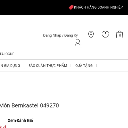
KHÁCH HÀNG DOANH NGHIỆP
Đăng Nhập / Đăng Ký
0
TALOGUE
ỆN GIA DỤNG
BẢO QUẢN THỰC PHẨM
QUÀ TẶNG
 Món Bernkastel 049270
Xem Đánh Giá
8 ₫