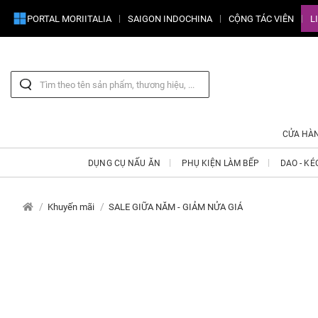
PORTAL MORIITALIA
SAIGON INDOCHINA
CỘNG TÁC VIÊN
L
CỬA HÀ
DỤNG CỤ NẤU ĂN
PHỤ KIỆN LÀM BẾP
DAO - KÉ
Khuyến mãi
SALE GIỮA NĂM - GIẢM NỬA GIÁ