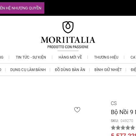
IÊN HỆ NHƯỢNG QUYỀN
NG
TIN TỨC - SỰ KIỆN
HÀNG MỚI VỀ
THƯƠNG HIỆU
CA
O
DỤNG CỤ LÀM BÁNH
ĐỒ DÙNG BÀN ĂN
BÌNH GIỮ NHIỆT
ĐI
CS
Bộ Nồi 9
SKU:
049270
5.577.22