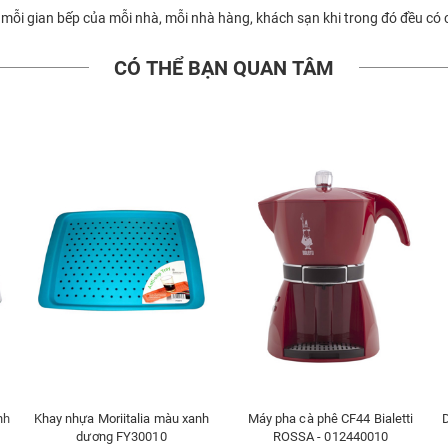
 mỗi gian bếp của mỗi nhà, mỗi nhà hàng, khách sạn khi trong đó đều có
CÓ THỂ BẠN QUAN TÂM
nh
Khay nhựa Moriitalia màu xanh
Máy pha cà phê CF44 Bialetti
dương FY30010
ROSSA - 012440010