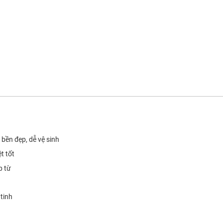
 bền đẹp, dễ vệ sinh
t tốt
p từ
 tinh