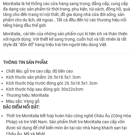
Moriitalia là hệ thống các cửa hàng sang trọng, đẳng cấp, cung cấp
đa dạng các sản phẩm từ thời trang, phụ kiện, túi xách, đồng hồ, quà
tăng cho đến trang trí nội thất, đồ gia dụng nhà cửa đời sống, sản
phẩm cho du lịch, dã ngoại… Tất cả đều đến từ các thương hiệu nổi
tiếng hàng đầu thế giới.
Moriitalia_ cái tên của những sản phẩm cực kì tiện ích và thân thiện
với người dùng. Với thiết kế sang trọng, cuốn hút và tất nhiên là rất
style đã “đốn đổ” hàng triệu trái tim người tiêu dùng Việt.
THÔNG TIN SẢN PHẨM:
Chất liệu: gỗ tre cao cấp, độ bền cao
Kích thước sản phẩm: 26.5x18.5x1.3cm
Kích thước hộp trước đóng gói: 26.5x18.5x1.3cm
Kích thước hộp sau đóng gói: 30x22x3cm
Thương hiệu: Moriitalia
Màu sắc: Vàng gỗ
ĐẶC ĐIỂM NỔI BẬT:
Thớt tre Moriitalia kết hợp hoàn hảo công nghệ Châu Âu (Cộng Hòa
Pháp) và tre Việt Nam. Sản phẩm thớt tre Moriitalia cao cấp vốn
được sử dụng để chế biến món ăn tại các nhà hàng khách sạn tại
Châu Âu, Mỹ và Nhật.