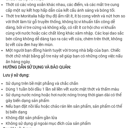
Thớt có các vòng xoắn khác nhau, các điểm, và các mắt tre cung
cấp một sự kết hợp hấp dẫn của kết cấu ánh sáng và bóng tối.
Thớt tre Moriitalia hấp thụ độ ẩm rất ít, ít bị cong vênh và nứt hơn so
với thớt làm từ gỗ truyền thống, không bị vi khuẩn tấn công dễ
dàng, bởi vì tre cứng và không xốp, có rất ít cơ hội cho vi khuẩn
cùng với nước hoặc các chất lỏng khác xâm nhập. Các loại dao sắc
bén cũng không dễ dàng tạo ra các vết cứa, chém trên thớt, không
bị vết cứa đen hay lên mùn.
Một người bạn đồng hành tuyệt vời trong nhà bếp của bạn. Chiếc
thớt chữ nhật bằng gỗ tre này sẽ giúp bạn có những công việc nấu
ăn hàng ngày.
HƯỚNG DẪN SỬ DỤNG VÀ BẢO QUẢN:
Lưu ý sử dụng:
Sử dụng trên bề mặt phẳng và chắc chắn
Dùng 1 tuần bôi dầu 1 lần sẽ liền vết xước mặt thớt và thấm màu
Sử dụng nước nóng hoặc hơi nước nóng trong thời gian dài có thể
gây biến dạng sản phẩm
Nếu bạn đặt nồi lẩu hoặc chảo rán lên sản phẩm, sản phẩm có thể
bị biến dạng
Không đặt sản phẩm gần lửa
Không sử dụng gì ngoài mục đích của sản phẩm