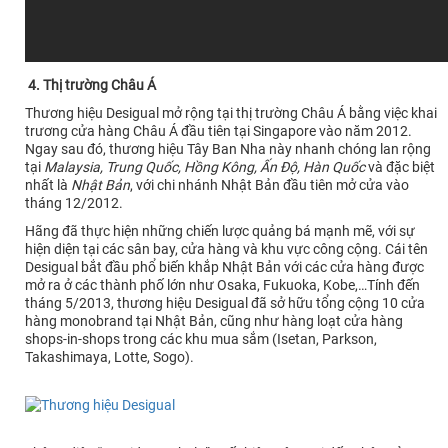
4. Thị trường Châu Á
Thương hiệu Desigual mở rộng tại thị trường Châu Á bằng việc khai
trương cửa hàng Châu Á đầu tiên tại Singapore vào năm 2012.
Ngay sau đó, thương hiệu Tây Ban Nha này nhanh chóng lan rộng
tại
Malaysia, Trung Quốc, Hồng Kông, Ấn Độ, Hàn Quốc
và đặc biệt
nhất là
Nhật Bản
, với chi nhánh Nhật Bản đầu tiên mở cửa vào
tháng 12/2012.
Hãng đã thực hiện những chiến lược quảng bá mạnh mẽ, với sự
hiện diện tại các sân bay, cửa hàng và khu vực công cộng. Cái tên
Desigual bắt đầu phổ biến khắp Nhật Bản với các cửa hàng được
mở ra ở các thành phố lớn như Osaka, Fukuoka, Kobe,…Tính đến
tháng 5/2013, thương hiệu Desigual đã sở hữu tổng cộng 10 cửa
hàng monobrand tại Nhật Bản, cũng như hàng loạt cửa hàng
shops-in-shops trong các khu mua sắm (Isetan, Parkson,
Takashimaya, Lotte, Sogo).