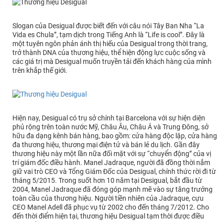
Slogan của Desigual được biết đến với câu nói Tây Ban Nha “La
Vida es Chula”, tạm dịch trong Tiếng Anh là “Life is cool”. Đây là
một tuyên ngôn phản ánh thị hiếu của Desigual trong thời trang,
trở thành DNA của thương hiệu, thể hiện động lực cuộc sống và
các giá trị mà Desigual muốn truyền tải đến khách hàng của mình
trên khắp thế giới.
Hiện nay, Desigual có trụ sở chính tại Barcelona với sự hiện diện
phủ rộng trên toàn nước Mỹ, Châu Âu, Châu Á và Trung Đông, sở
hữu đa dạng kênh bán hàng, bao gồm: cửa hàng độc lập, cửa hàng
đa thương hiệu, thương mại điện tử và bán lẻ du lịch. Gần đây
thương hiệu này một lần nữa đối mặt với sự “chuyển động” của vị
trí giám đốc điều hành. Manel Jadraque, người đã đồng thời nắm
giữ vai trò CEO và Tổng Giám Đốc của Desigual, chính thức rời đi từ
tháng 5/2015. Trong suốt hơn 10 năm tại Desigual, bắt đầu từ
2004, Manel Jadraque đã đóng góp mạnh mẽ vào sự tăng trưởng
toàn cầu của thương hiệu. Người tiền nhiên của Jadraque, cựu
CEO Manel Adell đã phục vụ từ 2002 cho đến tháng 7/2012. Cho
đến thời điểm hiện tại, thương hiệu Desigual tạm thời được điều