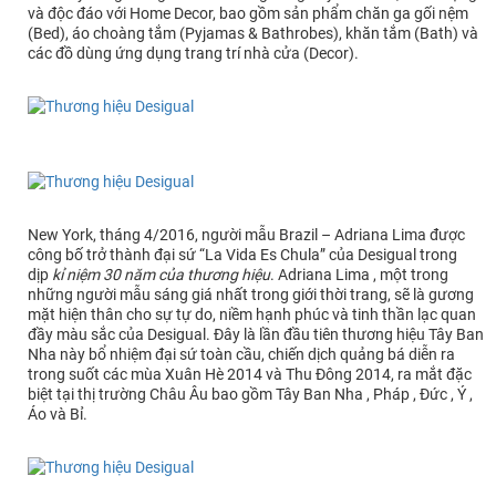
và độc đáo với Home Decor, bao gồm sản phẩm chăn ga gối nệm
(Bed), áo choàng tắm (Pyjamas & Bathrobes), khăn tắm (Bath) và
các đồ dùng ứng dụng trang trí nhà cửa (Decor).
New York, tháng 4/2016, người mẫu Brazil – Adriana Lima được
công bố trở thành đại sứ “La Vida Es Chula” của Desigual trong
dịp
kỉ niệm 30 năm của thương hiệu
. Adriana Lima , một trong
những người mẫu sáng giá nhất trong giới thời trang, sẽ là gương
mặt hiện thân cho sự tự do, niềm hạnh phúc và tinh thần lạc quan
đầy màu sắc của Desigual. Đây là lần đầu tiên thương hiệu Tây Ban
Nha này bổ nhiệm đại sứ toàn cầu, chiến dịch quảng bá diễn ra
trong suốt các mùa Xuân Hè 2014 và Thu Đông 2014, ra mắt đặc
biệt tại thị trường Châu Âu bao gồm Tây Ban Nha , Pháp , Đức , Ý ,
Áo và Bỉ.