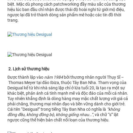
biệt. Mặc dù phong cách patchworking đầy màu sắc của thương
hiệu lúc ban đầu chỉ nhận được thái độ hoài nghi từ giới mộ điệu,
ngược lại đã trở thành dòng sản phẩm mê hoặc các tín đồ thời
trang.
2. Lịch sử thương hiệu
Được thành lập vào
năm 1984
bởi thương nhân người Thụy Sĩ –
Thomas Meyer tại đảo Ibiza, thuộc Tây Ban Nha. Tham vọng của
Desigual kể từ khi nhà sáng lập chỉ ở lứa tuổi 20, là tạo ra một sự
khác biệt, phản ánh cá tính mạnh mẽ và độc đáo của mỗi cá nhân.
Tuy nhiên khẳng định là dòng hàng may mặc chất lượng với giá cả
phải chăng, thương mại nhân đạo và bền vững dành cho giới trẻ.
Cái tên “Desigual” trong tiếng Tây Ban Nha có nghĩa là
“không
đồng đều, không đồng bộ, không giống nhau…”
, và chữ “s” lật
ngược cũng thể hiện bản chất nổi loạn của thương hiệu.