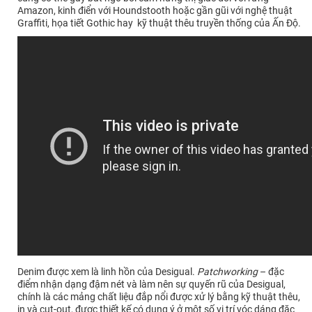
Amazon, kinh điển với Houndstooth hoặc gần gũi với nghệ thuật
Graffiti, họa tiết Gothic hay kỹ thuật thêu truyền thống của Ấn Độ.
Denim được xem là linh hồn của Desigual.
Patchworking
– đặc
điểm nhận dạng đậm nét và làm nên sự quyến rũ của Desigual,
chính là các mảng chất liệu đắp nổi được xử lý bằng kỹ thuật thêu,
in và cut-out, được thiết kế có dụng ý ở một số vị trí vóc dáng đặc