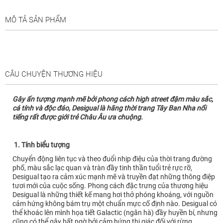
MÔ TẢ SẢN PHẨM
CÂU CHUYỆN THƯƠNG HIỆU
Gây ấn tượng mạnh mẽ bởi phong cách high street đậm màu sắc,
cá tính và độc đáo, Desigual là hãng thời trang Tây Ban Nha nổi
tiếng rất được giới trẻ Châu Âu ưa chuộng.
1. Tính biểu tượng
Chuyển động liên tục và theo đuổi nhịp điệu của thời trang đường
phố, màu sắc lạc quan và tràn đầy tinh thần tuổi trẻ rực rỡ,
Desigual tạo ra cảm xúc mạnh mẽ và truyền đạt những thông điệp
tươi mới của cuộc sống. Phong cách đặc trưng của thương hiệu
Desigual là những thiết kế mang hơi thở phóng khoáng, với nguồn
cảm hứng không bám trụ một chuẩn mực cố định nào. Desigual có
thể khoác lên mình họa tiết Galactic (ngân hà) đầy huyền bí, nhưng
cũng có thể gây bất ngờ bởi cảm hứng thị giác đối với rừng