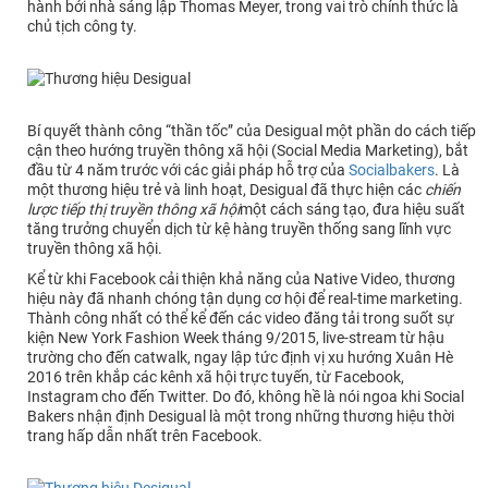
hành bởi nhà sáng lập Thomas Meyer, trong vai trò chính thức là
chủ tịch công ty.
Bí quyết thành công “thần tốc” của Desigual một phần do cách tiếp
cận theo hướng truyền thông xã hội (Social Media Marketing), bắt
đầu từ 4 năm trước với các giải pháp hỗ trợ của
Socialbakers
. Là
một thương hiệu trẻ và linh hoạt, Desigual đã thực hiện các
chiến
lược tiếp thị truyền thông xã hội
một cách sáng tạo, đưa hiệu suất
tăng trưởng chuyển dịch từ kệ hàng truyền thống sang lĩnh vực
truyền thông xã hội.
Kể từ khi Facebook cải thiện khả năng của Native Video, thương
hiệu này đã nhanh chóng tận dụng cơ hội để real-time marketing.
Thành công nhất có thể kể đến các video đăng tải trong suốt sự
kiện New York Fashion Week tháng 9/2015, live-stream từ hậu
trường cho đến catwalk, ngay lập tức định vị xu hướng Xuân Hè
2016 trên khắp các kênh xã hội trực tuyến, từ Facebook,
Instagram cho đến Twitter. Do đó, không hề là nói ngoa khi Social
Bakers nhận định Desigual là một trong những thương hiệu thời
trang hấp dẫn nhất trên Facebook.