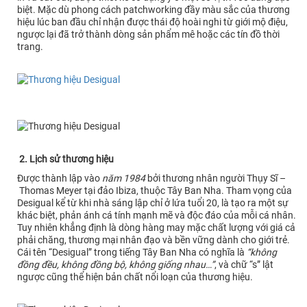
biệt. Mặc dù phong cách patchworking đầy màu sắc của thương
hiệu lúc ban đầu chỉ nhận được thái độ hoài nghi từ giới mộ điệu,
ngược lại đã trở thành dòng sản phẩm mê hoặc các tín đồ thời
trang.
2. Lịch sử thương hiệu
Được thành lập vào
năm 1984
bởi thương nhân người Thụy Sĩ –
Thomas Meyer tại đảo Ibiza, thuộc Tây Ban Nha. Tham vọng của
Desigual kể từ khi nhà sáng lập chỉ ở lứa tuổi 20, là tạo ra một sự
khác biệt, phản ánh cá tính mạnh mẽ và độc đáo của mỗi cá nhân.
Tuy nhiên khẳng định là dòng hàng may mặc chất lượng với giá cả
phải chăng, thương mại nhân đạo và bền vững dành cho giới trẻ.
Cái tên “Desigual” trong tiếng Tây Ban Nha có nghĩa là
“không
đồng đều, không đồng bộ, không giống nhau…”
, và chữ “s” lật
ngược cũng thể hiện bản chất nổi loạn của thương hiệu.