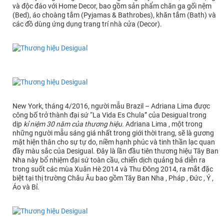
và độc đáo với Home Decor, bao gồm sản phẩm chăn ga gối nệm
(Bed), áo choàng tắm (Pyjamas & Bathrobes), khăn tắm (Bath) và
các đồ dùng ứng dụng trang trí nhà cửa (Decor).
New York, tháng 4/2016, người mẫu Brazil – Adriana Lima được
công bố trở thành đại sứ “La Vida Es Chula” của Desigual trong
dịp
kỉ niệm 30 năm của thương hiệu
. Adriana Lima , một trong
những người mẫu sáng giá nhất trong giới thời trang, sẽ là gương
mặt hiện thân cho sự tự do, niềm hạnh phúc và tinh thần lạc quan
đầy màu sắc của Desigual. Đây là lần đầu tiên thương hiệu Tây Ban
Nha này bổ nhiệm đại sứ toàn cầu, chiến dịch quảng bá diễn ra
trong suốt các mùa Xuân Hè 2014 và Thu Đông 2014, ra mắt đặc
biệt tại thị trường Châu Âu bao gồm Tây Ban Nha , Pháp , Đức , Ý ,
Áo và Bỉ.