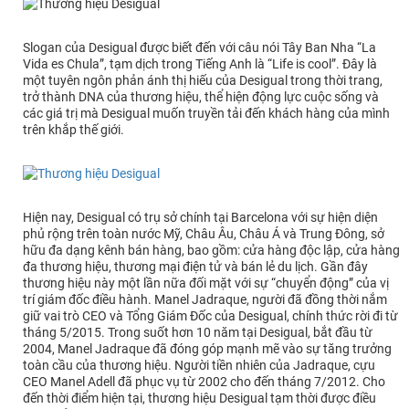
Slogan của Desigual được biết đến với câu nói Tây Ban Nha “La
Vida es Chula”, tạm dịch trong Tiếng Anh là “Life is cool”. Đây là
một tuyên ngôn phản ánh thị hiếu của Desigual trong thời trang,
trở thành DNA của thương hiệu, thể hiện động lực cuộc sống và
các giá trị mà Desigual muốn truyền tải đến khách hàng của mình
trên khắp thế giới.
Hiện nay, Desigual có trụ sở chính tại Barcelona với sự hiện diện
phủ rộng trên toàn nước Mỹ, Châu Âu, Châu Á và Trung Đông, sở
hữu đa dạng kênh bán hàng, bao gồm: cửa hàng độc lập, cửa hàng
đa thương hiệu, thương mại điện tử và bán lẻ du lịch. Gần đây
thương hiệu này một lần nữa đối mặt với sự “chuyển động” của vị
trí giám đốc điều hành. Manel Jadraque, người đã đồng thời nắm
giữ vai trò CEO và Tổng Giám Đốc của Desigual, chính thức rời đi từ
tháng 5/2015. Trong suốt hơn 10 năm tại Desigual, bắt đầu từ
2004, Manel Jadraque đã đóng góp mạnh mẽ vào sự tăng trưởng
toàn cầu của thương hiệu. Người tiền nhiên của Jadraque, cựu
CEO Manel Adell đã phục vụ từ 2002 cho đến tháng 7/2012. Cho
đến thời điểm hiện tại, thương hiệu Desigual tạm thời được điều