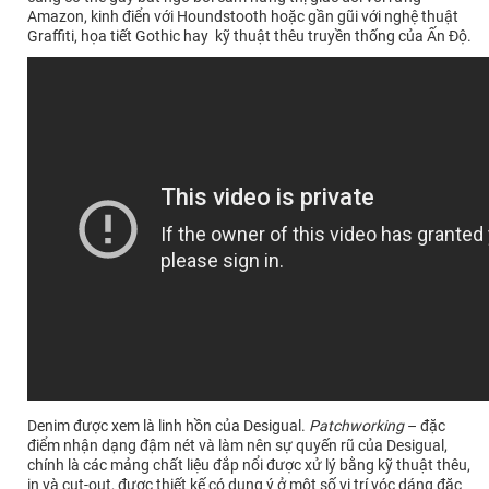
Amazon, kinh điển với Houndstooth hoặc gần gũi với nghệ thuật
Graffiti, họa tiết Gothic hay kỹ thuật thêu truyền thống của Ấn Độ.
Denim được xem là linh hồn của Desigual.
Patchworking
– đặc
điểm nhận dạng đậm nét và làm nên sự quyến rũ của Desigual,
chính là các mảng chất liệu đắp nổi được xử lý bằng kỹ thuật thêu,
in và cut-out, được thiết kế có dụng ý ở một số vị trí vóc dáng đặc