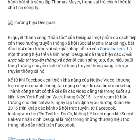
hành bởi nhà sáng lập Thomas Meyer, trong vai trò chính thức là
chủ tịch công ty.
Bí quyết thành công “thần tốc” của Desigual một phần do cách tiếp
cận theo hướng truyền thông xã hội (Social Media Marketing), bắt
đầu từ 4 năm trước với các giải pháp hỗ trợ của
Socialbakers
. Là
một thương hiệu trẻ và linh hoạt, Desigual đã thực hiện các
chiến
lược tiếp thị truyền thông xã hội
một cách sáng tạo, đưa hiệu suất
tăng trưởng chuyển dịch từ kệ hàng truyền thống sang lĩnh vực
truyền thông xã hội.
Kể từ khi Facebook cải thiện khả năng của Native Video, thương
hiệu này đã nhanh chóng tận dụng cơ hội để real-time marketing.
Thành công nhất có thể kể đến các video đăng tải trong suốt sự
kiện New York Fashion Week tháng 9/2015, live-stream từ hậu
trường cho đến catwalk, ngay lập tức định vị xu hướng Xuân Hè
2016 trên khắp các kênh xã hội trực tuyến, từ Facebook,
Instagram cho đến Twitter. Do đó, không hề là nói ngoa khi Social
Bakers nhận định Desigual là một trong những thương hiệu thời
trang hấp dẫn nhất trên Facebook.