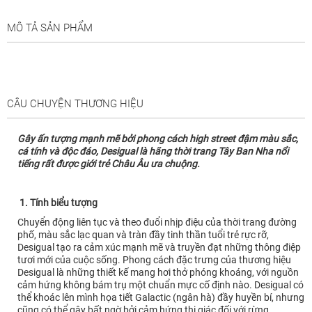
MÔ TẢ SẢN PHẨM
CÂU CHUYỆN THƯƠNG HIỆU
Gây ấn tượng mạnh mẽ bởi phong cách high street đậm màu sắc,
cá tính và độc đáo, Desigual là hãng thời trang Tây Ban Nha nổi
tiếng rất được giới trẻ Châu Âu ưa chuộng.
1. Tính biểu tượng
Chuyển động liên tục và theo đuổi nhịp điệu của thời trang đường
phố, màu sắc lạc quan và tràn đầy tinh thần tuổi trẻ rực rỡ,
Desigual tạo ra cảm xúc mạnh mẽ và truyền đạt những thông điệp
tươi mới của cuộc sống. Phong cách đặc trưng của thương hiệu
Desigual là những thiết kế mang hơi thở phóng khoáng, với nguồn
cảm hứng không bám trụ một chuẩn mực cố định nào. Desigual có
thể khoác lên mình họa tiết Galactic (ngân hà) đầy huyền bí, nhưng
cũng có thể gây bất ngờ bởi cảm hứng thị giác đối với rừng