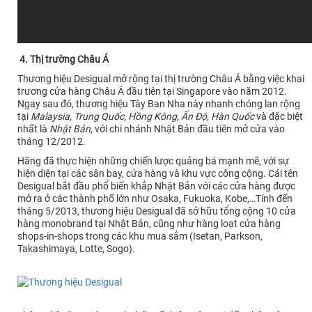
4. Thị trường Châu Á
Thương hiệu Desigual mở rộng tại thị trường Châu Á bằng việc khai
trương cửa hàng Châu Á đầu tiên tại Singapore vào năm 2012.
Ngay sau đó, thương hiệu Tây Ban Nha này nhanh chóng lan rộng
tại
Malaysia, Trung Quốc, Hồng Kông, Ấn Độ, Hàn Quốc
và đặc biệt
nhất là
Nhật Bản
, với chi nhánh Nhật Bản đầu tiên mở cửa vào
tháng 12/2012.
Hãng đã thực hiện những chiến lược quảng bá mạnh mẽ, với sự
hiện diện tại các sân bay, cửa hàng và khu vực công cộng. Cái tên
Desigual bắt đầu phổ biến khắp Nhật Bản với các cửa hàng được
mở ra ở các thành phố lớn như Osaka, Fukuoka, Kobe,…Tính đến
tháng 5/2013, thương hiệu Desigual đã sở hữu tổng cộng 10 cửa
hàng monobrand tại Nhật Bản, cũng như hàng loạt cửa hàng
shops-in-shops trong các khu mua sắm (Isetan, Parkson,
Takashimaya, Lotte, Sogo).