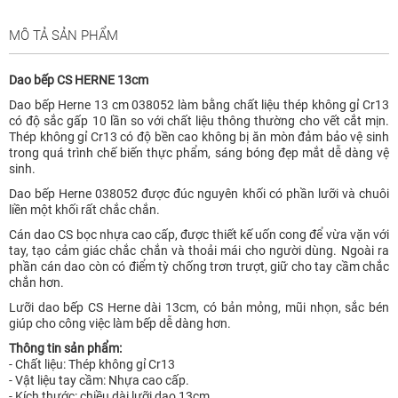
MÔ TẢ SẢN PHẨM
Dao bếp CS HERNE 13cm
Dao bếp Herne 13 cm 038052 làm bằng chất liệu thép không gỉ Cr13
có độ sắc gấp 10 lần so với chất liệu thông thường cho vết cắt mịn.
Thép không gỉ Cr13 có độ bền cao không bị ăn mòn đảm bảo vệ sinh
trong quá trình chế biến thực phẩm, sáng bóng đẹp mắt dễ dàng vệ
sinh.
Dao bếp Herne 038052 được đúc nguyên khối có phần lưỡi và chuôi
liền một khối rất chắc chắn.
Cán dao CS bọc nhựa cao cấp, được thiết kế uốn cong để vừa vặn với
tay, tạo cảm giác chắc chắn và thoải mái cho người dùng. Ngoài ra
phần cán dao còn có điểm tỳ chống trơn trượt, giữ cho tay cầm chắc
chắn hơn.
Lưỡi dao bếp CS Herne dài 13cm, có bản mỏng, mũi nhọn, sắc bén
giúp cho công việc làm bếp dễ dàng hơn.
Thông tin sản phẩm:
- Chất liệu: Thép không gỉ Cr13
- Vật liệu tay cầm: Nhựa cao cấp.
- Kích thước: chiều dài lưỡi dao 13cm.