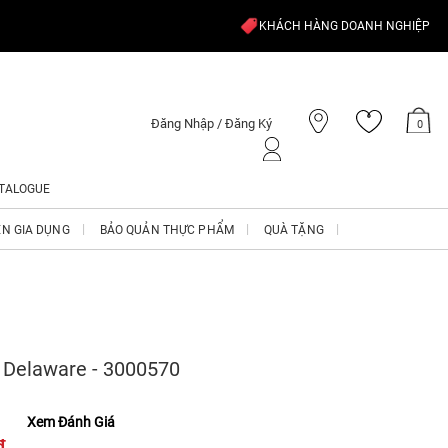
KHÁCH HÀNG DOANH NGHIỆP
Đăng Nhập / Đăng Ký
0
TALOGUE
ỆN GIA DỤNG
BẢO QUẢN THỰC PHẨM
QUÀ TẶNG
 Delaware - 3000570
Xem Đánh Giá
₫