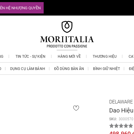
IÊN HỆ NHƯỢNG QUYỀN
NG
TIN TỨC - SỰ KIỆN
HÀNG MỚI VỀ
THƯƠNG HIỆU
CA
O
DỤNG CỤ LÀM BÁNH
ĐỒ DÙNG BÀN ĂN
BÌNH GIỮ NHIỆT
ĐI
DELAWARE
Dao Hiệu
SKU:
3000570
498.960 