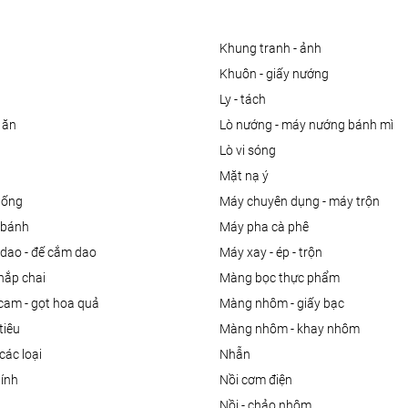
khung tranh - ảnh
khuôn - giấy nướng
ly - tách
 ăn
lò nướng - máy nướng bánh mì
lò vi sóng
mặt nạ ý
uống
máy chuyên dụng - máy trộn
m bánh
máy pha cà phê
 dao - đế cắm dao
máy xay - ép - trộn
nắp chai
màng bọc thực phẩm
 cam - gọt hoa quả
màng nhôm - giấy bạc
tiêu
màng nhôm - khay nhôm
các loại
nhẫn
dính
nồi cơm điện
nồi - chảo nhôm