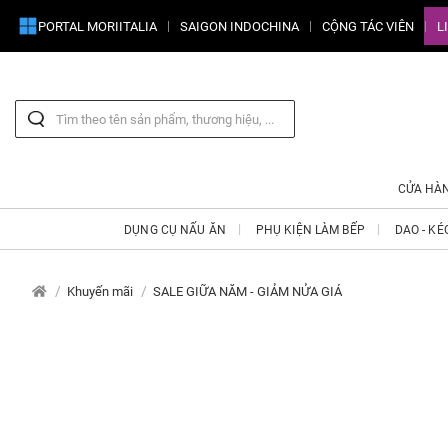
PORTAL MORIITALIA
SAIGON INDOCHINA
CỘNG TÁC VIÊN
L
CỬA HÀ
DỤNG CỤ NẤU ĂN
PHỤ KIỆN LÀM BẾP
DAO - KÉ
Khuyến mãi
SALE GIỮA NĂM - GIẢM NỬA GIÁ