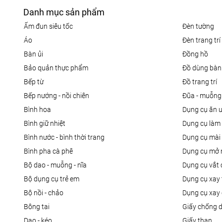
Danh mục sản phẩm
ấm đun siêu tốc
đèn tường
áo
đèn trang trí
bàn ủi
đồng hồ
bảo quản thực phẩm
đồ dùng bàn
bếp từ
đồ trang trí
bếp nướng - nồi chiên
đũa - muỗng
bình hoa
dụng cụ ăn 
bình giữ nhiệt
dụng cụ là
bình nước - bình thời trang
dụng cụ mài
bình pha cà phê
dụng cụ mở 
bộ dao - muỗng - nĩa
dụng cụ vắt
bộ dụng cụ trẻ em
dụng cụ xay 
bộ nồi - chảo
dụng cụ xay 
bông tai
giấy chống 
dao - kéo
giấy than