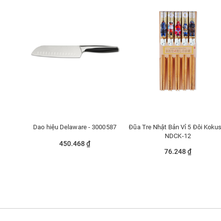
Dao hiệu Delaware - 3000587
Đũa Tre Nhật Bản Vỉ 5 Đôi Kokus
NDCK-12
450.468 ₫
76.248 ₫