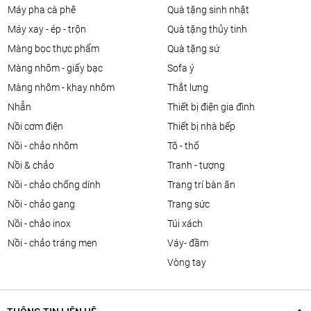
máy pha cà phê
quà tặng sinh nhật
máy xay - ép - trộn
quà tặng thủy tinh
màng bọc thực phẩm
quà tặng sứ
màng nhôm - giấy bạc
sofa ý
màng nhôm - khay nhôm
thắt lưng
nhẫn
thiết bị điện gia đình
nồi cơm điện
thiết bị nhà bếp
nồi - chảo nhôm
tô - thố
nồi & chảo
tranh - tượng
nồi - chảo chống dính
trang trí bàn ăn
nồi - chảo gang
trang sức
nồi - chảo inox
túi xách
nồi - chảo tráng men
váy- đầm
vòng tay