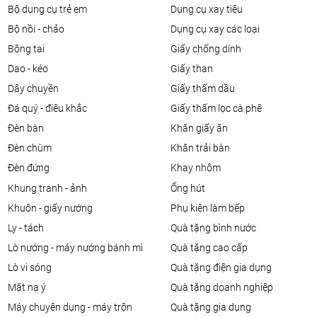
bộ dụng cụ trẻ em
dụng cụ xay tiêu
bộ nồi - chảo
dụng cụ xay các loại
bông tai
giấy chống dính
dao - kéo
giấy than
dây chuyền
giấy thấm dầu
đá quý - điêu khắc
giấy thấm lọc cà phê
đèn bàn
khăn giấy ăn
đèn chùm
khăn trải bàn
đèn đứng
khay nhôm
khung tranh - ảnh
ống hút
khuôn - giấy nướng
phụ kiện làm bếp
ly - tách
quà tặng bình nước
lò nướng - máy nướng bánh mì
quà tặng cao cấp
lò vi sóng
quà tặng điện gia dụng
mặt nạ ý
quà tặng doanh nghiệp
máy chuyên dụng - máy trộn
quà tặng gia dụng