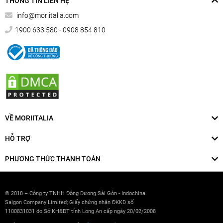
THÔNG TIN LIÊN HỆ
info@moriitalia.com
1900 633 580 - 0908 854 810
VỀ MORIITALIA
HỖ TRỢ
PHƯƠNG THỨC THANH TOÁN
© 2018 – Công ty TNHH Đông Dương Sài Gòn - Indochina
Saigon Company Limited; Giấy chứng nhận ĐKKD số
1100831031 do Sở KH&ĐT tỉnh Long An cấp ngày 20/02/2008