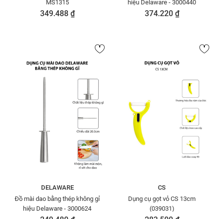
MS1315
hiệu Delaware - 3000440
349.488 ₫
374.220 ₫
DELAWARE
CS
Đồ mài dao bằng thép không gỉ
Dụng cụ gọt vỏ CS 13cm
hiệu Delaware - 3000624
(039031)