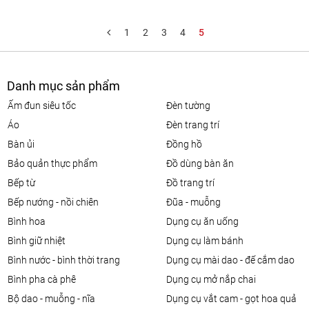
1
2
3
4
5
Danh mục sản phẩm
ấm đun siêu tốc
đèn tường
áo
đèn trang trí
bàn ủi
đồng hồ
bảo quản thực phẩm
đồ dùng bàn ăn
bếp từ
đồ trang trí
bếp nướng - nồi chiên
đũa - muỗng
bình hoa
dụng cụ ăn uống
bình giữ nhiệt
dụng cụ làm bánh
bình nước - bình thời trang
dụng cụ mài dao - đế cắm dao
bình pha cà phê
dụng cụ mở nắp chai
bộ dao - muỗng - nĩa
dụng cụ vắt cam - gọt hoa quả