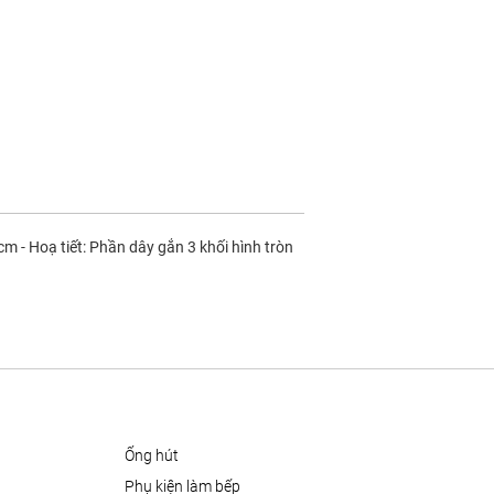
m - Hoạ tiết: Phần dây gắn 3 khối hình tròn
ống hút
phụ kiện làm bếp