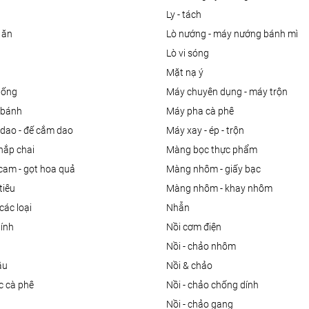
ly - tách
 ăn
lò nướng - máy nướng bánh mì
lò vi sóng
mặt nạ ý
uống
máy chuyên dụng - máy trộn
m bánh
máy pha cà phê
 dao - đế cắm dao
máy xay - ép - trộn
nắp chai
màng bọc thực phẩm
 cam - gọt hoa quả
màng nhôm - giấy bạc
tiêu
màng nhôm - khay nhôm
các loại
nhẫn
dính
nồi cơm điện
nồi - chảo nhôm
ầu
nồi & chảo
ọc cà phê
nồi - chảo chống dính
n
nồi - chảo gang