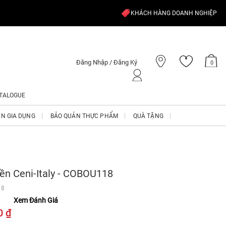
KHÁCH HÀNG DOANH NGHIỆP
Đăng Nhập / Đăng Ký
0
TALOGUE
ỆN GIA DỤNG
BẢO QUẢN THỰC PHẨM
QUÀ TẶNG
ền Ceni-Italy - COBOU118
18
Xem Đánh Giá
0 ₫