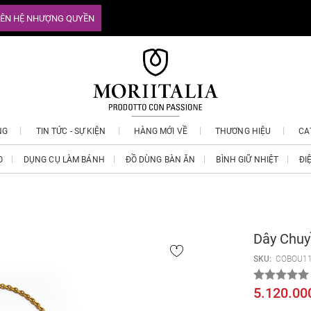
IÊN HỆ NHƯỢNG QUYỀN
NG
TIN TỨC - SỰ KIỆN
HÀNG MỚI VỀ
THƯƠNG HIỆU
CA
O
DỤNG CỤ LÀM BÁNH
ĐỒ DÙNG BÀN ĂN
BÌNH GIỮ NHIỆT
ĐI
Dây Chuy
SKU:
COBOU1
5.120.00