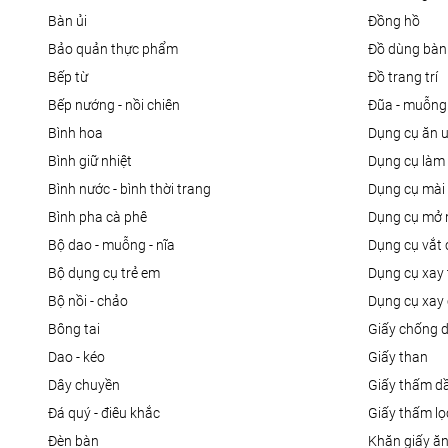
bàn ủi
đồng hồ
bảo quản thực phẩm
đồ dùng bàn
bếp từ
đồ trang trí
bếp nướng - nồi chiên
đũa - muỗng
bình hoa
dụng cụ ăn 
bình giữ nhiệt
dụng cụ là
bình nước - bình thời trang
dụng cụ mài
bình pha cà phê
dụng cụ mở 
bộ dao - muỗng - nĩa
dụng cụ vắt
bộ dụng cụ trẻ em
dụng cụ xay 
bộ nồi - chảo
dụng cụ xay 
bông tai
giấy chống 
dao - kéo
giấy than
dây chuyền
giấy thấm d
đá quý - điêu khắc
giấy thấm l
đèn bàn
khăn giấy ă