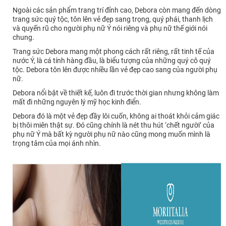
Ngoài các sản phẩm trang trí đỉnh cao, Debora còn mang đến dòng
trang sức quý tộc, tôn lên vẻ đẹp sang trọng, quý phái, thanh lịch
và quyến rũ cho người phụ nữ Ý nói riêng và phụ nữ thế giới nói
chung.
Trang sức Debora mang một phong cách rất riêng, rất tinh tế của
nước Ý, là cá tính hàng đầu, là biểu tượng của những quý cô quý
tộc. Debora tôn lên được nhiều lần vẻ đẹp cao sang của người phụ
nữ.
Debora nổi bật về thiết kế, luôn đi trước thời gian nhưng không làm
mất đi những nguyên lý mỹ học kinh điển.
Debora đó là một vẻ đẹp đầy lôi cuốn, không ai thoát khỏi cảm giác
bị thôi miên thật sự. Đó cũng chính là nét thu hút ‘chết người’ của
phụ nữ Ý mà bất kỳ người phụ nữ nào cũng mong muốn mình là
trọng tâm của mọi ánh nhìn.