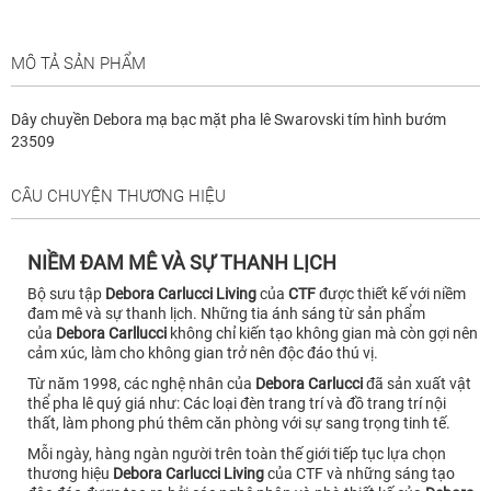
MÔ TẢ SẢN PHẨM
Dây chuyền Debora mạ bạc mặt pha lê Swarovski tím hình bướm
23509
CÂU CHUYỆN THƯƠNG HIỆU
NIỀM ĐAM MÊ VÀ SỰ THANH LỊCH
Bộ sưu tập
Debora Carlucci Living
của
CTF
được thiết kế với niềm
đam mê và sự thanh lịch. Những tia ánh sáng từ sản phẩm
của
Debora Carllucci
không chỉ kiến tạo không gian mà còn gợi nên
cảm xúc, làm cho không gian trở nên độc đáo thú vị.
Từ năm 1998, các nghệ nhân của
Debora Carlucci
đã sản xuất vật
thể pha lê quý giá như: Các loại đèn trang trí và đồ trang trí nội
thất, làm phong phú thêm căn phòng với sự sang trọng tinh tế.
Mỗi ngày, hàng ngàn người trên toàn thế giới tiếp tục lựa chọn
thương hiệu
Debora Carlucci Living
của CTF và những sáng tạo