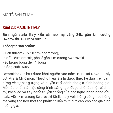
MÔ TẢ SẢN PHẨM
Xuất xứ: MADE IN ITALY
Đèn ngủ stella Italy kiểu cá heo mạ vàng 24k, gắn kim cương
Swarovski - G00274.S02.171
Thông tin sản phẩm:
- Kích thước: 70 x 50 cm (cao x rộng)
- Chất liệu: Ceramic, pha lê gắn kim cương Swarovski
- Số lượng bóng đèn: 1 bóng
- Công suất: 60W
Ceramiche Stella® được khởi nguồn vào năm 1972 tại Nove – Italy
bởi Mrs & Mr Caron. Thương hiệu Stella được thiết kế dựa trên cảm
hứng về sự sang trọng và quyền quý dành cho gia đình hoàng gia.
Mỗi tác phẩm là một công trình sáng tạo, được chế tác một cách tỉ
mỉ, khéo léo và tay nghề truyền thống của các nghệ nhân hàng đầu
Italy. Viên kim cương Swarovski Stella Italy với những bông hoa hồng
mạ vàng tạo nên một tác phẩm chuẩn mực cực cao cho các gia đình
hoàng gia.