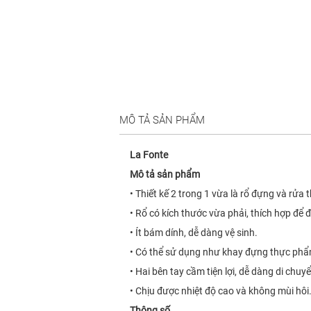
MÔ TẢ SẢN PHẨM
La Fonte
Mô tả sản phẩm
• Thiết kế 2 trong 1 vừa là rổ đựng và rử
• Rổ có kích thước vừa phải, thích hợp để
• Ít bám dính, dễ dàng vệ sinh.
• Có thể sử dụng như khay đựng thực phẩm 
• Hai bên tay cầm tiện lợi, dễ dàng di chuy
• Chịu được nhiệt độ cao và không mùi hôi
Thông số