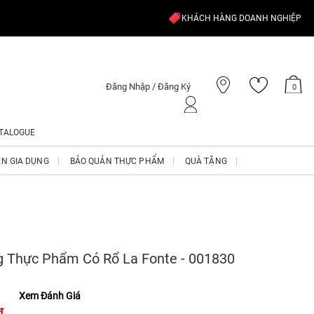
KHÁCH HÀNG DOANH NGHIỆP
Đăng Nhập / Đăng Ký
0
TALOGUE
ỆN GIA DỤNG
BẢO QUẢN THỰC PHẨM
QUÀ TẶNG
 Thực Phẩm Có Rổ La Fonte - 001830
Xem Đánh Giá
₫