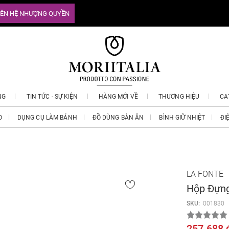
IÊN HỆ NHƯỢNG QUYỀN
NG
TIN TỨC - SỰ KIỆN
HÀNG MỚI VỀ
THƯƠNG HIỆU
CA
O
DỤNG CỤ LÀM BÁNH
ĐỒ DÙNG BÀN ĂN
BÌNH GIỮ NHIỆT
ĐI
LA FONTE
Hộp Đựng
SKU:
001830
257.688 