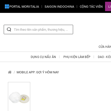
PORTAL MORIITALIA
SAIGON INDOCHINA
CỘNG TÁC VIÊN
L
CỬA HÀ
DỤNG CỤ NẤU ĂN
PHỤ KIỆN LÀM BẾP
DAO - KÉ
MOBILE APP: GỢI Ý HÔM NAY