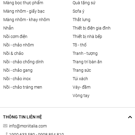
màng bọc thực phẩm
quà tặng sứ
màng nhôm - giấy bạc
sofa ý
màng nhôm - khay nhôm
thắt lưng
nhẫn
thiết bị điện gia đình
nồi cơm điện
thiết bị nhà bếp
nồi - chảo nhôm
tô - thố
nồi & chảo
tranh - tượng
nồi - chảo chống dính
trang trí bàn ăn
nồi - chảo gang
trang sức
nồi - chảo inox
túi xách
nồi - chảo tráng men
váy- đầm
vòng tay
THÔNG TIN LIÊN HỆ
info@moriitalia.com
1900 633 580 - 0908 854 810