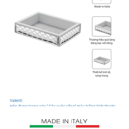
Valenti
Hộp đựng trang sức " Cây cuộc sống",màu trắng,kích thước
18x13 mạ bạc hiệu VALENTI - 406382
6.263.784 ₫