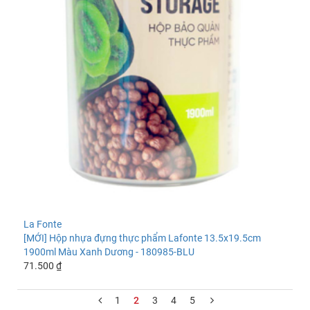
La Fonte
[MỚI] Hộp nhựa đựng thực phẩm Lafonte 13.5x19.5cm
1900ml Màu Xanh Dương - 180985-BLU
71.500 ₫
1
2
3
4
5