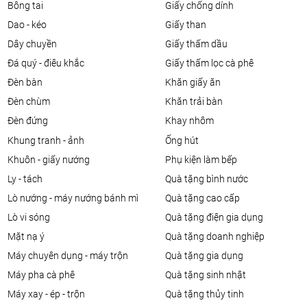
bông tai
giấy chống dính
dao - kéo
giấy than
dây chuyền
giấy thấm dầu
đá quý - điêu khắc
giấy thấm lọc cà phê
đèn bàn
khăn giấy ăn
đèn chùm
khăn trải bàn
đèn đứng
khay nhôm
khung tranh - ảnh
ống hút
khuôn - giấy nướng
phụ kiện làm bếp
ly - tách
quà tặng bình nước
lò nướng - máy nướng bánh mì
quà tặng cao cấp
lò vi sóng
quà tặng điện gia dụng
mặt nạ ý
quà tặng doanh nghiệp
máy chuyên dụng - máy trộn
quà tặng gia dụng
máy pha cà phê
quà tặng sinh nhật
máy xay - ép - trộn
quà tặng thủy tinh