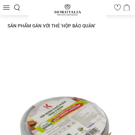
Toggle
0
navigation
SẢN PHẨM GÁN VỚI THẺ 'HỘP BẢO QUẢN'