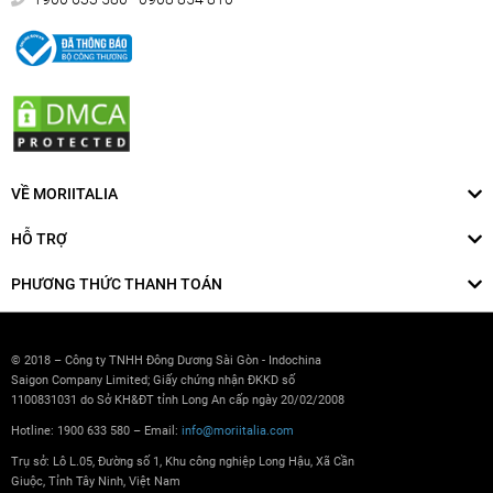
VỀ MORIITALIA
HỖ TRỢ
PHƯƠNG THỨC THANH TOÁN
© 2018 – Công ty TNHH Đông Dương Sài Gòn - Indochina
Saigon Company Limited; Giấy chứng nhận ĐKKD số
1100831031 do Sở KH&ĐT tỉnh Long An cấp ngày 20/02/2008
Hotline: 1900 633 580 – Email:
info@moriitalia.com
Trụ sở: Lô L.05, Đường số 1, Khu công nghiệp Long Hậu, Xã Cần
Giuộc, Tỉnh Tây Ninh, Việt Nam