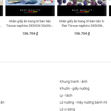
Khăn giấy ăn trang trí bàn tiệc
Khăn giấy ăn trang trí bàn tiệc ti-
Tissue napkins DESIGN 33x33cm
flair Tissue napkins DESIGN
- 370230
33x33cm - 345701
106.704 ₫
106.704 ₫
khung tranh - ảnh
khuôn - giấy nướng
ly - tách
 ăn
lò nướng - máy nướng bánh mì
lò vi sóng