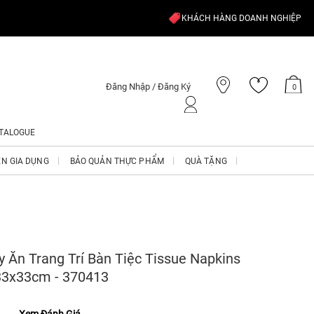
KHÁCH HÀNG DOANH NGHIỆP
Đăng Nhập / Đăng Ký
0
TALOGUE
ỆN GIA DỤNG
BẢO QUẢN THỰC PHẨM
QUÀ TẶNG
y Ăn Trang Trí Bàn Tiệc Tissue Napkins
3x33cm - 370413