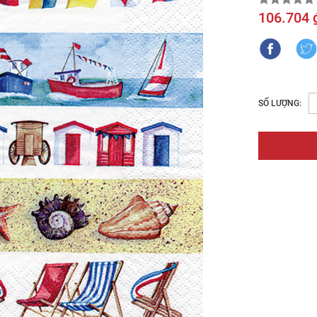
106.704 
SỐ LƯỢNG: