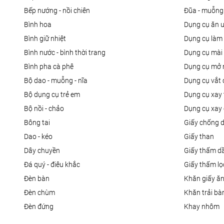
bếp nướng - nồi chiên
đũa - muỗng
bình hoa
dụng cụ ăn 
bình giữ nhiệt
dụng cụ là
bình nước - bình thời trang
dụng cụ mài
bình pha cà phê
dụng cụ mở 
bộ dao - muỗng - nĩa
dụng cụ vắt
bộ dụng cụ trẻ em
dụng cụ xay 
bộ nồi - chảo
dụng cụ xay 
bông tai
giấy chống 
dao - kéo
giấy than
dây chuyền
giấy thấm d
đá quý - điêu khắc
giấy thấm l
đèn bàn
khăn giấy ă
đèn chùm
khăn trải bà
đèn đứng
khay nhôm