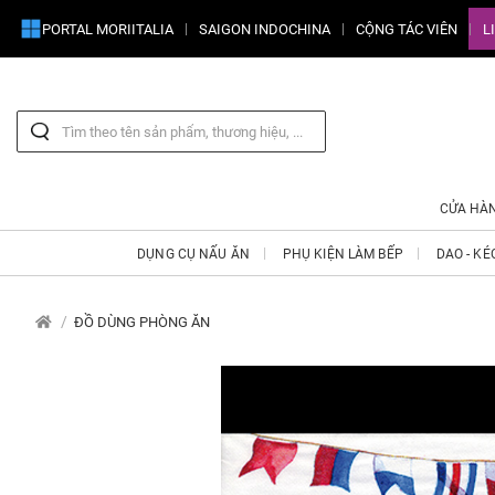
PORTAL MORIITALIA
SAIGON INDOCHINA
CỘNG TÁC VIÊN
L
CỬA HÀ
DỤNG CỤ NẤU ĂN
PHỤ KIỆN LÀM BẾP
DAO - KÉ
ĐỒ DÙNG PHÒNG ĂN