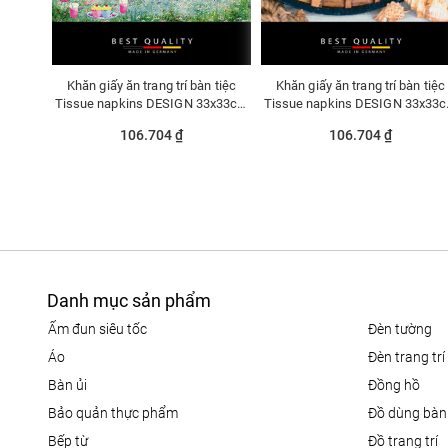
Khăn giấy ăn trang trí bàn tiệc
Khăn giấy ăn trang trí bàn tiệc
Tissue napkins DESIGN 33x33cm
Tissue napkins DESIGN 33x33cm
- 363414
- 370533
106.704 ₫
106.704 ₫
Danh mục sản phẩm
ấm đun siêu tốc
đèn tường
áo
đèn trang trí
bàn ủi
đồng hồ
bảo quản thực phẩm
đồ dùng bàn
bếp từ
đồ trang trí