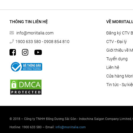
THÔNG TIN LIÊN HỆ
VỀ MORIITALI
info@moriitalia.com
Đăng ký CTV 
1900 633 580 - 0908 854 810
CTV - Đại lý
Giới thiệu về M
Tuyển dụng
Liên hệ
Cửa hàng Morii
Tin tức - Sự ki
© 2018 – Công ty TNHH Đông Dương Sài Gòn - Indochina Saigon Company Limited;
Hotline: 1900 633 580 – Email:
info@moriitalia.com