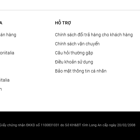
A
HỖ TRỢ
Bán hàng
Chính sách đổi trả hàng cho khách hàng
Chính sách vận chuyển
oriitalia
Câu hỏi thường gặp
Điều khoản sử dụng
Bảo mật thông tin cá nhân
talia
ện
 Giấy chứng nhận ĐKKD số 1100831031 do Sở KH&ĐT tỉnh Long An cấp ngày 20/02/2008