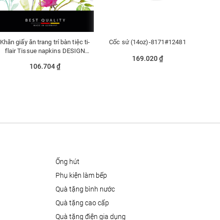
Khăn giấy ăn trang trí bàn tiệc ti-
Cốc sứ (14oz)-8171#12481
flair Tissue napkins DESIGN
169.020 ₫
33x33cm - 367746
106.704 ₫
ống hút
phụ kiện làm bếp
quà tặng bình nước
quà tặng cao cấp
quà tặng điện gia dụng