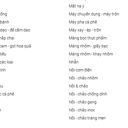
mặt nạ ý
uống
máy chuyên dụng - máy trộn
m bánh
máy pha cà phê
 dao - đế cắm dao
máy xay - ép - trộn
nắp chai
màng bọc thực phẩm
 cam - gọt hoa quả
màng nhôm - giấy bạc
tiêu
màng nhôm - khay nhôm
các loại
nhẫn
dính
nồi cơm điện
nồi - chảo nhôm
ầu
nồi & chảo
ọc cà phê
nồi - chảo chống dính
n
nồi - chảo gang
n
nồi - chảo inox
nồi - chảo tráng men