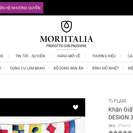
IÊN HỆ NHƯỢNG QUYỀN
NG
TIN TỨC - SỰ KIỆN
HÀNG MỚI VỀ
THƯƠNG HIỆU
CA
O
DỤNG CỤ LÀM BÁNH
ĐỒ DÙNG BÀN ĂN
BÌNH GIỮ NHIỆT
ĐI
TI-FLAIR
Khăn Giấ
DESIGN 3
SKU:
370413