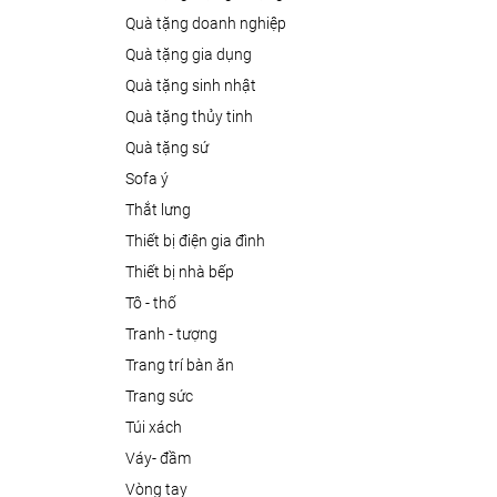
quà tặng doanh nghiệp
quà tặng gia dụng
quà tặng sinh nhật
quà tặng thủy tinh
quà tặng sứ
sofa ý
thắt lưng
thiết bị điện gia đình
thiết bị nhà bếp
tô - thố
tranh - tượng
trang trí bàn ăn
trang sức
túi xách
váy- đầm
vòng tay