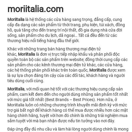
moriitalia.com
Moriitalia
là hệ thống các cửa hàng sang trọng, đẳng cấp, cung
cấp đa dạng các sản phẩm từ thời trang, phụ kiện, túi xách, đồng
hồ, quà tăng cho đến trang trí nội thất, đồ gia dụng nhà cửa đời
sống, sản phẩm cho du lịch, dã ngoại… Tất cả đều đến từ các
thương hiệu nổi tiếng hàng đầu thế giới.
Khác với những trang bán hàng thương mại điện tử
khác,
Moriitalia
là đơn vị trực tiếp nhập khẩu và phân phối độc
quyền toàn bộ các sản phẩm trên website; đồng thời cung cấp các
sản phẩm cho các kênh thương mại điện tử khác, các cửa hàng,
các hệ thống phân phối khác trên toàn quốc,
Moriitalia
được xem
là sự lựa chọn đáng tin cậy của các đối tác, khách hàng và người
tiêu dùng cuối cùng.
Moriitalia
, với mối quan hệ tốt với các thương hiệu cung cấp sản
phẩm, cam kết đem đến cho người dùng những sản phẩm tốt nhất
với mức giá tốt nhất (Best Brands – Best Prices). Hơn nữa, ở
Moriitalia luôn có những chương trình khuyến mãi định kỳ với mức
trợ giá bất ngờ để khách hàng có thể mua được nhiều hơn các mặt
hàng chính hãng, tuyệt vời hơn đó chính là những trải nghiệm mua
sắm tuyệt vời mà bạn nhận được nếu tin tưởng vào nơi đây.
Đáp ứng đầy đủ nhu cầu và làm hài lòng người dùng chính là mong