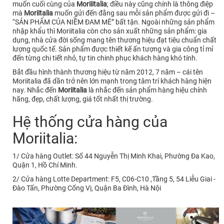
muốn cuối cùng của
Moriiitalia
; điều này cũng chính là thông điệp
mà
Moriitalia
muốn gửi đến đằng sau mỗi sản phẩm được gửi đi –
“SẢN PHẨM CỦA NIỀM ĐAM MÊ” bất tận. Ngoài những sản phẩm
nhập khẩu thì Moriitalia còn cho sản xuất những sản phẩm: gia
dụng, nhà cửa đời sống mang tên thương hiệu đạt tiêu chuẩn chất
lượng quốc tế. Sản phẩm được thiết kế ấn tượng và gia công tỉ mỉ
đến từng chi tiết nhỏ, tự tin chinh phục khách hàng khó tính.
Bắt đầu hình thành thương hiệu từ năm 2012, 7 năm – cái tên
Moriitalia đã dần trở nên lớn mạnh trong tâm trí khách hàng hiện
nay. Nhắc đến
Moriitalia
là nhắc đến sản phẩm hàng hiệu chính
hãng, đẹp, chất lượng, giá tốt nhất thị trường.
Hệ thống cửa hàng của
Moriitalia:
1/ Cửa hàng Outlet: Số 44 Nguyễn Thị Minh Khai, Phường Đa Kao,
Quận 1, Hồ Chí Minh.
2/ Cửa hàng Lotte Department: F5, C06-C10 ,Tầng 5, 54 Liễu Giai -
Đào Tấn, Phường Cống Vị, Quận Ba Đình, Hà Nội